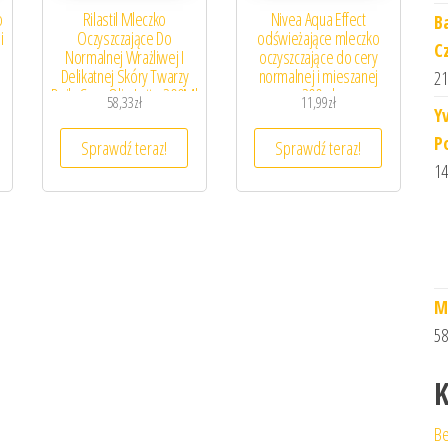
o
Rilastil Mleczko
Nivea Aqua Effect
B
i
Oczyszczające Do
odświeżające mleczko
C
Normalnej Wrażliwej I
oczyszczające do cery
Delikatnej Skóry Twarzy
normalnej i mieszanej
21
Daily Care Olio Latte 200Ml
200ml
58,33
zł
11,99
zł
Y
P
Sprawdź teraz!
Sprawdź teraz!
14
M
58
K
Be