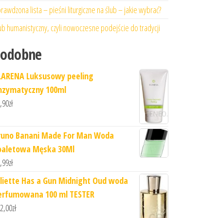
rawdzona lista – pieśni liturgiczne na ślub – jakie wybrać?
ub humanistyczny, czyli nowoczesne podejście do tradycji
Podobne
LARENA Luksusowy peeling
nzymatyczny 100ml
,90
zł
runo Banani Made For Man Woda
oaletowa Męska 30Ml
,99
zł
uliette Has a Gun Midnight Oud woda
erfumowana 100 ml TESTER
2,00
zł