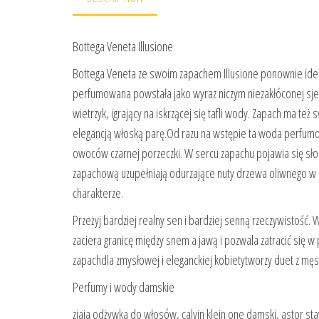
Bottega Veneta Illusione
Bottega Veneta ze swoim zapachem Illusione ponownie idea
perfumowana powstała jako wyraz niczym niezakłóconej sjes
wietrzyk, igrający na iskrzącej się tafli wody. Zapach ma t
elegancją włoską parę.Od razu na wstępie ta woda perfumo
owoców czarnej porzeczki. W sercu zapachu pojawia się sło
zapachową uzupełniają odurzające nuty drzewa oliwnego w 
charakterze.
Przeżyj bardziej realny sen i bardziej senną rzeczywistość
zaciera granicę między snem a jawą i pozwala zatracić się
zapachdla zmysłowej i eleganckiej kobietytworzy duet z mę
Perfumy i wody damskie
ziaja odżywka do włosów, calvin klein one damski, astor stay