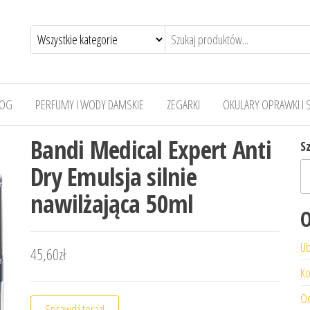
LOG
PERFUMY I WODY DAMSKIE
ZEGARKI
OKULARY OPRAWKI I 
Bandi Medical Expert Anti
S
Dry Emulsja silnie
nawilżająca 50ml
O
Ub
45,60
zł
Ko
Od
Sprawdź teraz!