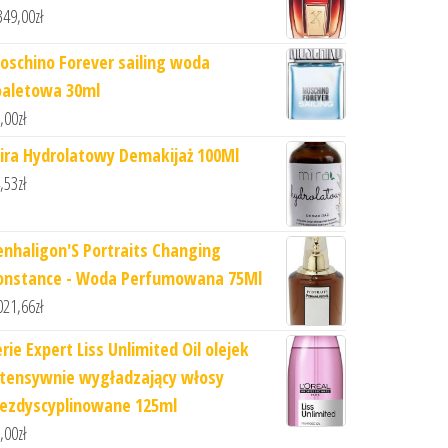
349,00
zł
oschino Forever sailing woda
oaletowa 30ml
,00
zł
ira Hydrolatowy Demakijaż 100Ml
,53
zł
enhaligon'S Portraits Changing
onstance - Woda Perfumowana 75Ml
021,66
zł
rie Expert Liss Unlimited Oil olejek
ntensywnie wygładzający włosy
iezdyscyplinowane 125ml
,00
zł