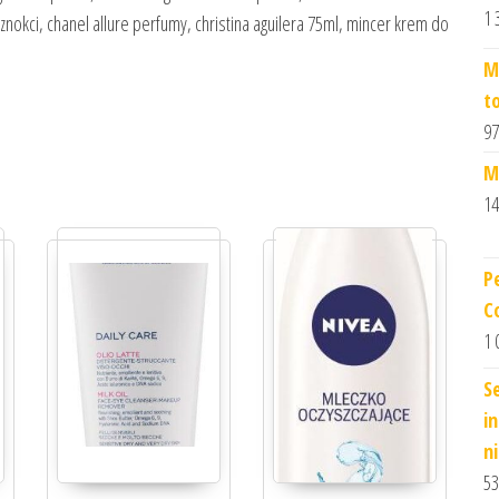
1 
nokci, chanel allure perfumy, christina aguilera 75ml, mincer krem do
M
t
97
M
14
P
C
1 
Se
i
n
53