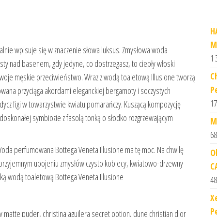
H
M
lnie wpisuje się w znaczenie słowa luksus. Zmysłowa woda
1 
ty nad basenem, gdy jedyne, co dostrzegasz, to ciepły włoski
C
eż swoje męskie przeciwieństwo. Wraz z wodą toaletową Illusione tworzą
P
wana przyciąga akordami eleganckiej bergamoty i soczystych
17
dycz figi w towarzystwie kwiatu pomarańczy. Kuszącą kompozycję
doskonałej symbiozie z fasolą tonką o słodko rozgrzewającym
M
68
. Woda perfumowana Bottega Veneta Illusione ma tę moc. Na chwilę
O
 w przyjemnym upojeniu zmysłów.czysto kobiecy, kwiatowo-drzewny
C
ską wodą toaletową Bottega Veneta Illusione
48
X
P
 matte puder, christina aguilera secret potion, dune christian dior