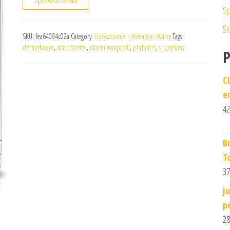
Sp
Śl
SKU:
fea64094c02a
Category:
Oczyszczanie i demakijaż twarzy
Tags:
dermofuture
,
marc dorcel
,
naomi campbell
,
perfum si
,
si perfumy
C
e
42
B
T
37
J
p
28