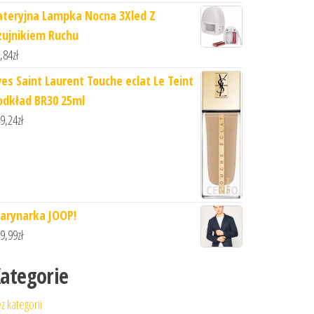
ateryjna Lampka Nocna 3Xled Z
zujnikiem Ruchu
,84
zł
ves Saint Laurent Touche eclat Le Teint
odkład BR30 25ml
9,24
zł
arynarka JOOP!
9,99
zł
ategorie
z kategorii