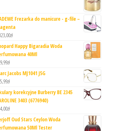
ADEWE Frezarka do manicure - g-file –
agenta
323,00
zł
hopard Happy Bigaradia Woda
erfumowana 40Ml
9,99
zł
arc Jacobs MJ1041 J5G
5,99
zł
kulary korekcyjne Burberry BE 2345
AROLINE 3403 (6776940)
4,00
zł
erjoff Oud Stars Ceylon Woda
erfumowana 50Ml Tester