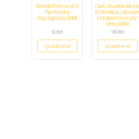
Bielenda Professional 2X
Clarins Aksamitne Mleczk
Płyn Micelarny
Do Demakijażu Z Alpejskim
Kojącołagodzący 500Ml
Ekstraktami Z Gencjany I
Melisy 400Ml
62,90
zł
100,00
zł
Sprawdź teraz!
Sprawdź teraz!