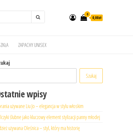
0
0,00zł
SZKŁA
ZAPACHY UNISEX
zukaj
Szukaj
statnie wpisy
rania używane Liu Jo – elegancja w stylu włoskim
lczyki ślubne jako kluczowy element stylizacji panny młodej
zież używana Oleśnica – styl, który ma historię