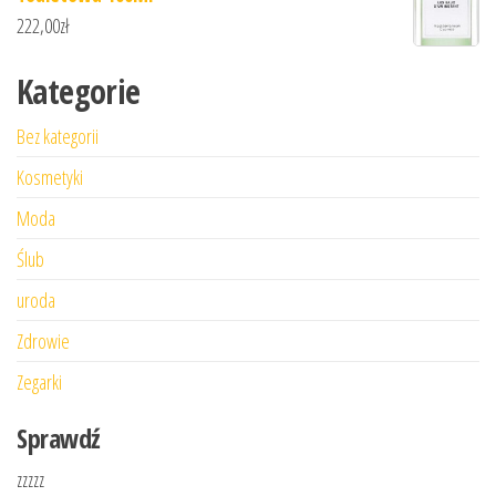
222,00
zł
Kategorie
Bez kategorii
Kosmetyki
Moda
Ślub
uroda
Zdrowie
Zegarki
Sprawdź
zzzzz