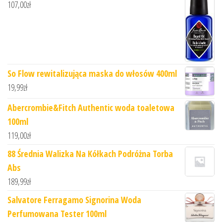
107,00
zł
So Flow rewitalizująca maska do włosów 400ml
19,99
zł
Abercrombie&Fitch Authentic woda toaletowa
100ml
119,00
zł
88 Średnia Walizka Na Kółkach Podróżna Torba
Abs
189,99
zł
Salvatore Ferragamo Signorina Woda
Perfumowana Tester 100ml