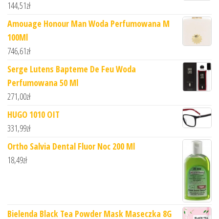
144,51
zł
Amouage Honour Man Woda Perfumowana M
100Ml
746,61
zł
Serge Lutens Bapteme De Feu Woda
Perfumowana 50 Ml
271,00
zł
HUGO 1010 OIT
331,99
zł
Ortho Salvia Dental Fluor Noc 200 Ml
18,49
zł
Bielenda Black Tea Powder Mask Maseczka 8G