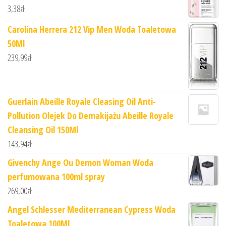
3,38
zł
Carolina Herrera 212 Vip Men Woda Toaletowa
50Ml
239,99
zł
Guerlain Abeille Royale Cleasing Oil Anti-
Pollution Olejek Do Demakijażu Abeille Royale
Cleansing Oil 150Ml
143,94
zł
Givenchy Ange Ou Demon Woman Woda
perfumowana 100ml spray
269,00
zł
Angel Schlesser Mediterranean Cypress Woda
Toaletowa 100Ml