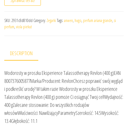
Sprawdź teraz!
SKU:
2931c8d810dd
Category:
Zegarki
Tags:
anwen
,
hugo
,
perfum ariana grande
,
si
perfum
,
viola piekut
DESCRIPTION
Wodorosty w proszku Eksperience Talassotherapy Revlon (400 g)EAN
8007376005877Marka/Producent: RevlonChcesz poprawić swój wygląd
i podkreślić urodę? W takim razie Wodorosty w proszku Eksperience
Talassotherapy Revlon (400 g) pomoże Ci osiągnąć Twoj cel!Wydajność:
400 gZalecane stosowanie: Do wszystkich rodzajów
włosówWłaściwości: NawilżającyParametrySzerokość: 14.5Wysokość:
13.4Głębokość: 11.1