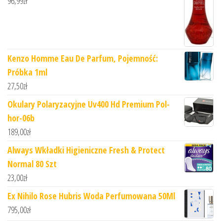
96,99
zł
Kenzo Homme Eau De Parfum, Pojemność:
Próbka 1ml
27,50
zł
Okulary Polaryzacyjne Uv400 Hd Premium Pol-
hor-06b
189,00
zł
Always Wkładki Higieniczne Fresh & Protect
Normal 80 Szt
23,00
zł
Ex Nihilo Rose Hubris Woda Perfumowana 50Ml
795,00
zł