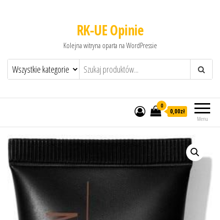
RK-UE Opinie
Kolejna witryna oparta na WordPressie
0
0,00zł
Menu