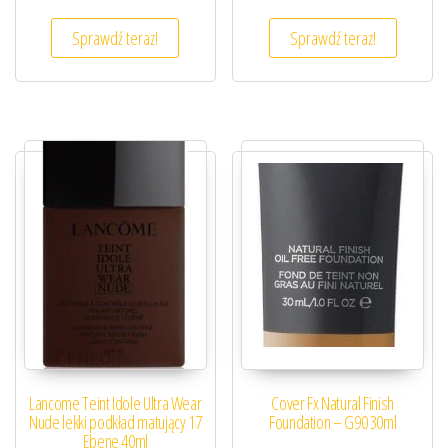
Sprawdź teraz!
Sprawdź teraz!
Lancome Teint Idole Ultra Wear
Cover Fx Natural Finish
Nude lekki podkład matujący 17
Foundation – G90 30ml
Ebene 40ml