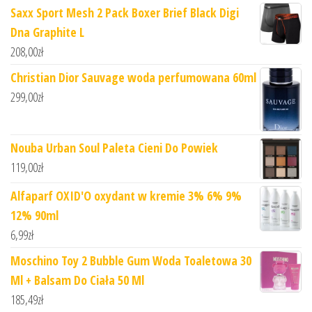
Saxx Sport Mesh 2 Pack Boxer Brief Black Digi
Dna Graphite L
208,00
zł
Christian Dior Sauvage woda perfumowana 60ml
299,00
zł
Nouba Urban Soul Paleta Cieni Do Powiek
119,00
zł
Alfaparf OXID'O oxydant w kremie 3% 6% 9%
12% 90ml
6,99
zł
Moschino Toy 2 Bubble Gum Woda Toaletowa 30
Ml + Balsam Do Ciała 50 Ml
185,49
zł