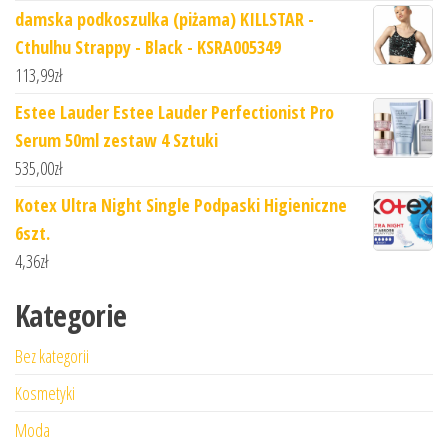
damska podkoszulka (piżama) KILLSTAR -
Cthulhu Strappy - Black - KSRA005349
113,99
zł
Estee Lauder Estee Lauder Perfectionist Pro
Serum 50ml zestaw 4 Sztuki
535,00
zł
Kotex Ultra Night Single Podpaski Higieniczne
6szt.
4,36
zł
Kategorie
Bez kategorii
Kosmetyki
Moda