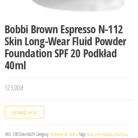
Bobbi Brown Espresso N-112
Skin Long-Wear Fluid Powder
Foundation SPF 20 Podkład
40ml
123,00
zł
Sprawdź teraz!
SKU:
12833dce6d29
Category:
Podkłady do twarzy
Tags:
baza pod makijaż
,
bourjois
,