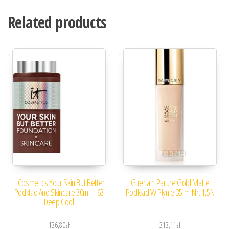
Related products
It Cosmetics Your Skin But Better
Guerlain Parure Gold Matte
Podkład And Skincare 30ml – 63
Podkład W Płynie 35 ml Nr. 1,5N
Deep Cool
136,80
zł
313,11
zł