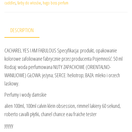
cuddles
,
farby do włosów
,
hugo boss perfum
DESCRIPTION
CACHAREL YES I AM FABULOUS Specyfikacja: produkt, opakowanie
kolorowe zafoliowane fabrycznie przez producenta Pojemność: 50 ml
Rodzaj: woda perfumowana NUTY ZAPACHOWE (ORIENTALNO-
WANILIOWE) GŁOWA: jeżyna; SERCE: heliotrop; BAZA: mleko i orzech
laskowy.
Perfumy i wody damskie
alien 100ml, 100ml calvin klein obsession, rimmel lakiery 60 sekund,
roberto cavalli płytki, chanel chance eau fraiche tester
yyyyy