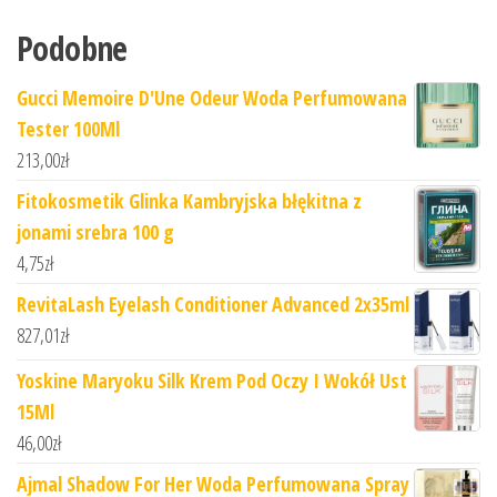
Podobne
Gucci Memoire D'Une Odeur Woda Perfumowana
Tester 100Ml
213,00
zł
Fitokosmetik Glinka Kambryjska błękitna z
jonami srebra 100 g
4,75
zł
RevitaLash Eyelash Conditioner Advanced 2x35ml
827,01
zł
Yoskine Maryoku Silk Krem Pod Oczy I Wokół Ust
15Ml
46,00
zł
Ajmal Shadow For Her Woda Perfumowana Spray