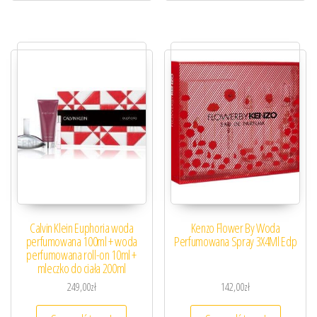
Calvin Klein Euphoria woda
Kenzo Flower By Woda
perfumowana 100ml + woda
Perfumowana Spray 3X4Ml Edp
perfumowana roll-on 10ml +
mleczko do ciała 200ml
249,00
zł
142,00
zł