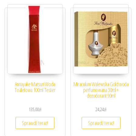
Annayake Matsuri Woda
Miraculum Walewska Gold woda
Toaletowa 100ml Tester
perfumowana 30ml +
dezodorant 90ml
135,00
zł
24,24
zł
Sprawdź teraz!
Sprawdź teraz!