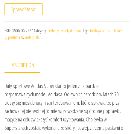
Sprawdź teraz!
SKU:
0690c90c2227
Category:
Perfumy i wody damskie
Tags:
bottega veneta
,
chanel no
5
,
perfuma si
,
viola piekut
DESCRIPTION
Buty sportowe Adidas Superstar to jeden z najbardziej
rozpoznawalnych modeli Adidasa. Od swoich narodzin w latach 70
cieszy się niesłabnącym zainteresowaniem, które sprawia, że przy
zachowanej pierwotnej formie wprowadzane są drobne poprawki,
mające na celu zwiększyć komfort użytkowania. Cholewka w
Superstarach została wykonana ze skóry licowej, z trzema paskami o