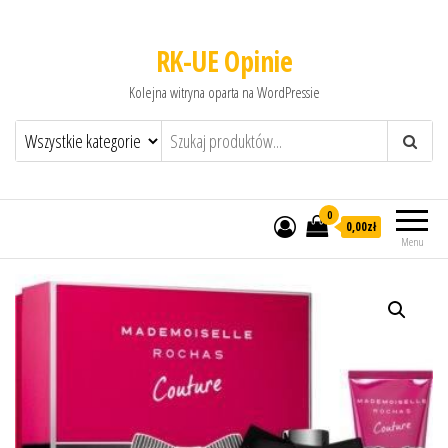
RK-UE Opinie
Kolejna witryna oparta na WordPressie
0
0,00zł
Menu