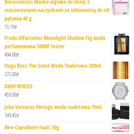
Biocosmetics Maska algowa do skóry z
rozszerzonymi naczynkami ze skłonnością do ich
pękania 40 g
13,19
zł
Prada Olfactories Moonlight Shadow Fig woda
perfumowana 100Ml Tester
494,00
zł
Hugo Boss The Scent Woda Toaletowa 200ml
272,00
zł
DKNY NY8253
459,00
zł
John Varvatos Vintage woda toaletowa 75ml
149,45
zł
Neo-Capsiderm maść 30g