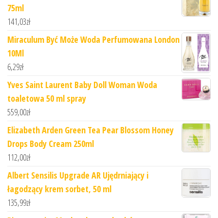
75ml
141,03
zł
Miraculum Być Może Woda Perfumowana London
10Ml
6,29
zł
Yves Saint Laurent Baby Doll Woman Woda
toaletowa 50 ml spray
559,00
zł
Elizabeth Arden Green Tea Pear Blossom Honey
Drops Body Cream 250ml
112,00
zł
Albert Sensilis Upgrade AR Ujędrniający i
łagodzący krem sorbet, 50 ml
135,99
zł