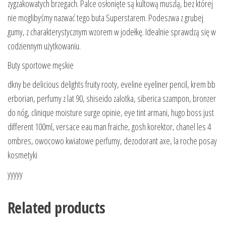
zygzakowatych brzegach. Palce osłonięte są kultową muszlą, bez której
nie moglibyśmy nazwać tego buta Superstarem. Podeszwa z grubej
gumy, z charakterystycznym wzorem w jodełkę. Idealnie sprawdzą się w
codziennym użytkowaniu.
Buty sportowe męskie
dkny be delicious delights fruity rooty, eveline eyeliner pencil, krem bb
erborian, perfumy z lat 90, shiseido zalotka, siberica szampon, bronzer
do nóg, clinique moisture surge opinie, eye tint armani, hugo boss just
different 100ml, versace eau man fraiche, gosh korektor, chanel les 4
ombres, owocowo kwiatowe perfumy, dezodorant axe, la roche posay
kosmetyki
yyyyy
Related products