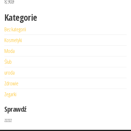
8,90
zł
Kategorie
Bez kategorii
Kosmetyki
Moda
Ślub
uroda
Zdrowie
Zegarki
Sprawdź
zzzzz