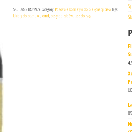
Sp
SKU:
2888180f797e
Category:
Pozostałe kosmetyki do pielęgnacji ciała
Tags:
lakiery do paznokci
,
omd
,
pasty do zębów
,
tusz do rzęs
Śl
F
S
4,
X
P
60
L
89
N
(