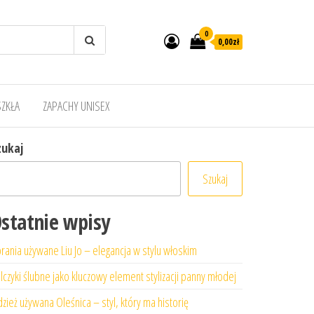
0
0,00zł
SZKŁA
ZAPACHY UNISEX
zukaj
Szukaj
statnie wpisy
rania używane Liu Jo – elegancja w stylu włoskim
lczyki ślubne jako kluczowy element stylizacji panny młodej
zież używana Oleśnica – styl, który ma historię