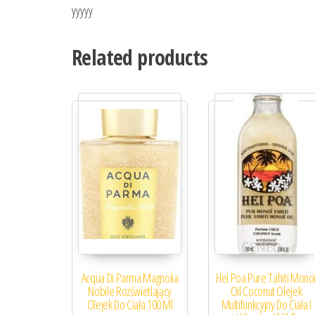
yyyyy
Related products
Acqua Di Parma Magnolia
Hei Poa Pure Tahiti Mono
Nobile Rozświetlający
Oil Coconut Olejek
Olejek Do Ciała 100 Ml
Multifunkcyjny Do Ciała I