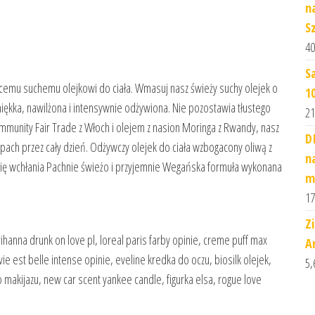
n
S
40
S
emu suchemu olejkowi do ciała. Wmasuj nasz świeży suchy olejek o
1
ękka, nawilżona i intensywnie odżywiona. Nie pozostawia tłustego
21
mmunity Fair Trade z Włoch i olejem z nasion Moringa z Rwandy, nasz
D
pach przez cały dzień. Odżywczy olejek do ciała wzbogacony oliwą z
n
się wchłania Pachnie świeżo i przyjemnie Wegańska formuła wykonana
m
17
Z
rihanna drunk on love pl, loreal paris farby opinie, creme puff max
A
 est belle intense opinie, eveline kredka do oczu, biosilk olejek,
5,
 makijazu, new car scent yankee candle, figurka elsa, rogue love