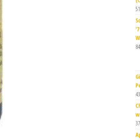
51
S
'
W
84
G
P
43
C
w
37
A