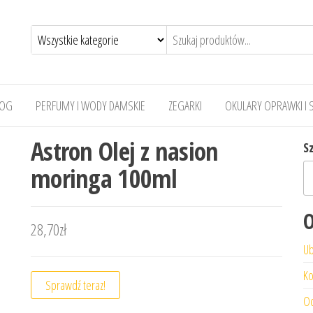
LOG
PERFUMY I WODY DAMSKIE
ZEGARKI
OKULARY OPRAWKI I 
Astron Olej z nasion
S
moringa 100ml
O
28,70
zł
Ub
Ko
Sprawdź teraz!
Od