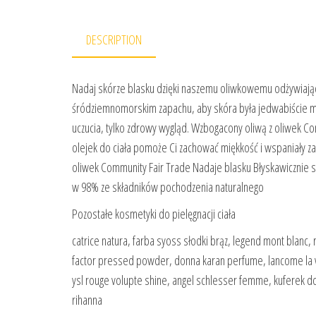
DESCRIPTION
Nadaj skórze blasku dzięki naszemu oliwkowemu odżywiając
śródziemnomorskim zapachu, aby skóra była jedwabiście mi
uczucia, tylko zdrowy wygląd. Wzbogacony oliwą z oliwek Co
olejek do ciała pomoże Ci zachować miękkość i wspaniały za
oliwek Community Fair Trade Nadaje blasku Błyskawicznie 
w 98% ze składników pochodzenia naturalnego
Pozostałe kosmetyki do pielęgnacji ciała
catrice natura, farba syoss słodki brąz, legend mont blanc, 
factor pressed powder, donna karan perfume, lancome la vie
ysl rouge volupte shine, angel schlesser femme, kuferek do
rihanna