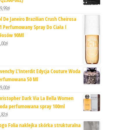
9,99
zł
ol De Janeiro Brazilian Crush Cheirosa
71 Perfumowany Spray Do Ciała I
łosów 90Ml
,00
zł
ivenchy L'Interdit Edycja Couture Woda
erfumowana 50 Ml
9,00
zł
hristopher Dark Via La Bella Women
oda perfumowana spray 100ml
,82
zł
pgo Folia naklejka skórka strukturalna