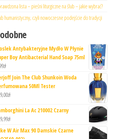
rawdzona lista – pieśni liturgiczne na ślub – jakie wybrać?
ub humanistyczny, czyli nowoczesne podejście do tradycji
Podobne
loslek Antybakteryjne Mydło W Płynie
uper Boy Antibacterial Hand Soap 75ml
99
zł
erjoff Join The Club Shunkoin Woda
erfumowana 50Ml Tester
9,00
zł
amborghini La Ac 210002 Czarny
9,99
zł
ike W Air Max 90 Damskie Czarne
CQ2560-002)