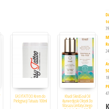
D
t
39
M
R
24
A
5
18
P
47
ï
EASYTATTOO Krem do
Khadi Skin&Soul Oil
Pielęgnacji Tatuażu 100ml
Ajurwedyjski Olejek Do
K
Masażu Limfatycznego