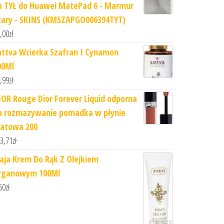
a TYŁ do Huawei MatePad 6 - Marmur
zary - SKINS (KMSZAPGO006394TYT)
,00
zł
attva Wcierka Szafran I Cynamon
00Ml
,99
zł
IOR Rouge Dior Forever Liquid odporna
a rozmazywanie pomadka w płynie
atowa 200
3,71
zł
iaja Krem Do Rąk Z Olejkiem
rganowym 100Ml
60
zł