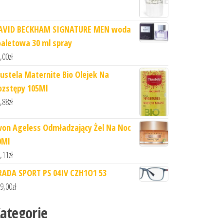
AVID BECKHAM SIGNATURE MEN woda
oaletowa 30 ml spray
,00
zł
ustela Maternite Bio Olejek Na
ozstępy 105Ml
,88
zł
von Ageless Odmładzający Żel Na Noc
0Ml
,11
zł
RADA SPORT PS 04IV CZH1O1 53
9,00
zł
ategorie