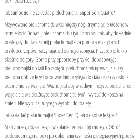
pół i lekko rozciągnij.
Jak samodzielnie zakładać pieluchomajtki Super Seni Quatro?
Aktywowane pieluchomajtki włóż między nogi, trzymając je ułożone w
formie łódki.Dopasuj pieluchomajtki z tyłu i z przodu tak, aby dokładnie
przylegały do ciała.Zapnij pieluchomajtki za pomocą elastycznych
przylepcorzepów, zaczynając od dolnego zapięcia. Przyczep je lekko
skośnie do góry. Górne przylepcorzepy przyklej dopasowując
pieluchomajtki do talii.Po zapięciu pieluchomajtek upewnij się, czy
pielucha dobrze leży i odpowiednio przylega do ciała oraz czy osłonki
boczne nie są zwinięte. Ważne jest aby w żadnym miejscu pielucha nie
wpijała się w ciało.Zużyte pieluchomajtki zwiń i wyrzuć do kosza na
śmieci. Nie wyrzucaj zużytego wyrobu do toalety.
Jak zakładać pieluchomajtki Super Seni Quatro osobie leżącej?
Stań z brzegu łóżka i zegnij w kolanie jedną z nóg chorego. Obróć
podopiecznego na bok i po dokonaniu czynności pielęgnacyjnych podłóż