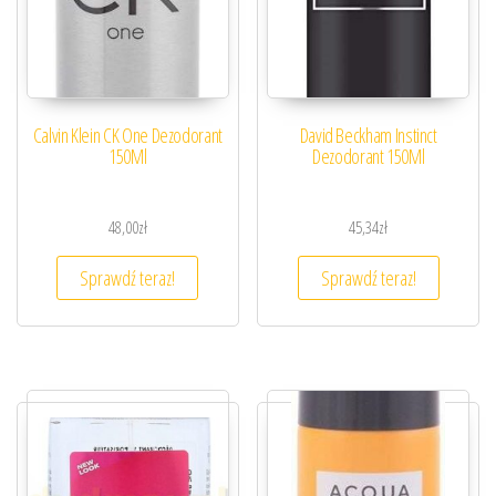
Calvin Klein CK One Dezodorant
David Beckham Instinct
150Ml
Dezodorant 150Ml
48,00
zł
45,34
zł
Sprawdź teraz!
Sprawdź teraz!