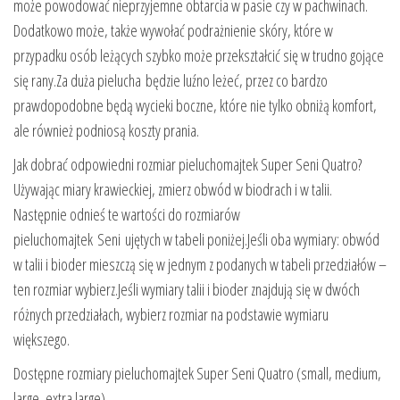
może powodować nieprzyjemne obtarcia w pasie czy w pachwinach.
Dodatkowo może, także wywołać podrażnienie skóry, które w
przypadku osób leżących szybko może przekształcić się w trudno gojące
się rany.Za duża pielucha będzie luźno leżeć, przez co bardzo
prawdopodobne będą wycieki boczne, które nie tylko obniżą komfort,
ale również podniosą koszty prania.
Jak dobrać odpowiedni rozmiar pieluchomajtek Super Seni Quatro?
Używając miary krawieckiej, zmierz obwód w biodrach i w talii.
Następnie odnieś te wartości do rozmiarów
pieluchomajtek Seni ujętych w tabeli poniżej.Jeśli oba wymiary: obwód
w talii i bioder mieszczą się w jednym z podanych w tabeli przedziałów –
ten rozmiar wybierz.Jeśli wymiary talii i bioder znajdują się w dwóch
różnych przedziałach, wybierz rozmiar na podstawie wymiaru
większego.
Dostępne rozmiary pieluchomajtek Super Seni Quatro (small, medium,
large, extra large)