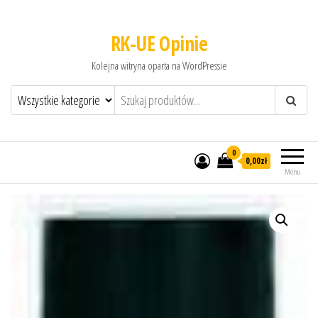
RK-UE Opinie
Kolejna witryna oparta na WordPressie
0
0,00zł
Menu