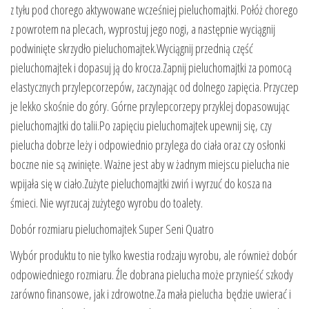
z tyłu pod chorego aktywowane wcześniej pieluchomajtki. Połóż chorego
z powrotem na plecach, wyprostuj jego nogi, a następnie wyciągnij
podwinięte skrzydło pieluchomajtek.Wyciągnij przednią część
pieluchomajtek i dopasuj ją do krocza.Zapnij pieluchomajtki za pomocą
elastycznych przylepcorzepów, zaczynając od dolnego zapięcia. Przyczep
je lekko skośnie do góry. Górne przylepcorzepy przyklej dopasowując
pieluchomajtki do talii.Po zapięciu pieluchomajtek upewnij się, czy
pielucha dobrze leży i odpowiednio przylega do ciała oraz czy osłonki
boczne nie są zwinięte. Ważne jest aby w żadnym miejscu pielucha nie
wpijała się w ciało.Zużyte pieluchomajtki zwiń i wyrzuć do kosza na
śmieci. Nie wyrzucaj zużytego wyrobu do toalety.
Dobór rozmiaru pieluchomajtek Super Seni Quatro
Wybór produktu to nie tylko kwestia rodzaju wyrobu, ale również dobór
odpowiedniego rozmiaru. Źle dobrana pielucha może przynieść szkody
zarówno finansowe, jak i zdrowotne.Za mała pielucha będzie uwierać i