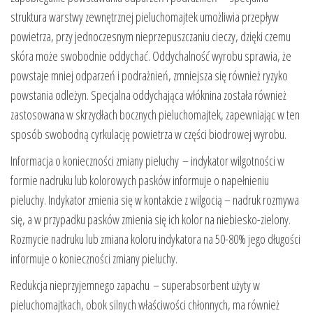
struktura warstwy zewnętrznej pieluchomajtek umożliwia przepływ
powietrza, przy jednoczesnym nieprzepuszczaniu cieczy, dzięki czemu
skóra może swobodnie oddychać. Oddychalność wyrobu sprawia, że
powstaje mniej odparzeń i podrażnień, zmniejsza się również ryzyko
powstania odleżyn. Specjalna oddychająca włóknina została również
zastosowana w skrzydłach bocznych pieluchomajtek, zapewniając w ten
sposób swobodną cyrkulację powietrza w części biodrowej wyrobu.
Informacja o konieczności zmiany pieluchy – indykator wilgotności w
formie nadruku lub kolorowych pasków informuje o napełnieniu
pieluchy. Indykator zmienia się w kontakcie z wilgocią – nadruk rozmywa
się, a w przypadku pasków zmienia się ich kolor na niebiesko-zielony.
Rozmycie nadruku lub zmiana koloru indykatora na 50-80% jego długości
informuje o konieczności zmiany pieluchy.
Redukcja nieprzyjemnego zapachu – superabsorbent użyty w
pieluchomajtkach, obok silnych właściwości chłonnych, ma również