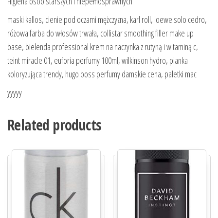
Higiena osób starszych i niepełnosprawnych
maski kallos, cienie pod oczami mężczyzna, karl roll, loewe solo cedro,
różowa farba do włosów trwała, collistar smoothing filler make up
base, bielenda professional krem na naczynka z rutyną i witaminą c,
teint miracle 01, euforia perfumy 100ml, wilkinson hydro, pianka
koloryzująca trendy, hugo boss perfumy damskie cena, paletki mac
yyyyy
Related products