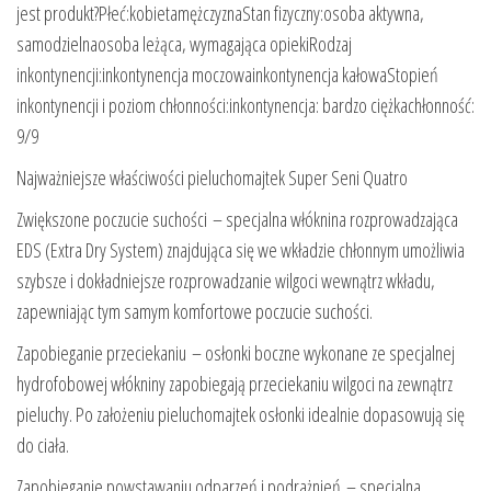
jest produkt?Płeć:kobietamężczyznaStan fizyczny:osoba aktywna,
samodzielnaosoba leżąca, wymagająca opiekiRodzaj
inkontynencji:inkontynencja moczowainkontynencja kałowaStopień
inkontynencji i poziom chłonności:inkontynencja: bardzo ciężkachłonność:
9/9
Najważniejsze właściwości pieluchomajtek Super Seni Quatro
Zwiększone poczucie suchości – specjalna włóknina rozprowadzająca
EDS (Extra Dry System) znajdująca się we wkładzie chłonnym umożliwia
szybsze i dokładniejsze rozprowadzanie wilgoci wewnątrz wkładu,
zapewniając tym samym komfortowe poczucie suchości.
Zapobieganie przeciekaniu – osłonki boczne wykonane ze specjalnej
hydrofobowej włókniny zapobiegają przeciekaniu wilgoci na zewnątrz
pieluchy. Po założeniu pieluchomajtek osłonki idealnie dopasowują się
do ciała.
Zapobieganie powstawaniu odparzeń i podrażnień – specjalna