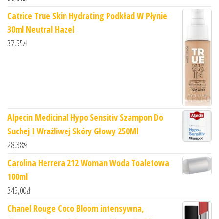
Catrice True Skin Hydrating Podkład W Płynie
30ml Neutral Hazel
37,55
zł
Alpecin Medicinal Hypo Sensitiv Szampon Do
Suchej I Wrażliwej Skóry Głowy 250Ml
28,38
zł
Carolina Herrera 212 Woman Woda Toaletowa
100ml
345,00
zł
Chanel Rouge Coco Bloom intensywna,