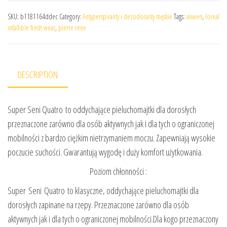
SKU:
b1181164ddec
Category:
Antyperspiranty i dezodoranty męskie
Tags:
anwen
,
loreal
infallible fresh wear
,
pierre rene
DESCRIPTION
Super Seni Quatro to oddychające pieluchomajtki dla dorosłych
przeznaczone zarówno dla osób aktywnych jak i dla tych o ograniczonej
mobilności z bardzo ciężkim nietrzymaniem moczu. Zapewniają wysokie
poczucie suchości. Gwarantują wygodę i duży komfort użytkowania.
Poziom chłonności :
Super Seni Quatro to klasyczne, oddychające pieluchomajtki dla
dorosłych zapinane na rzepy. Przeznaczone zarówno dla osób
aktywnych jak i dla tych o ograniczonej mobilności.Dla kogo przeznaczony