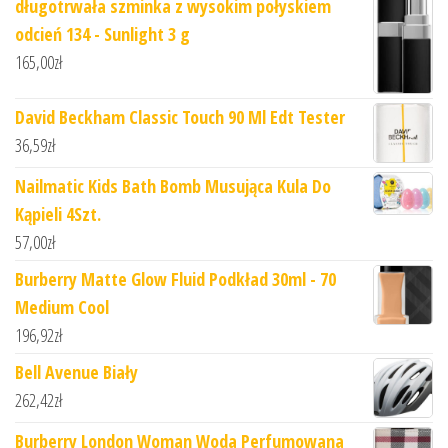
długotrwała szminka z wysokim połyskiem
odcień 134 - Sunlight 3 g
165,00
zł
David Beckham Classic Touch 90 Ml Edt Tester
36,59
zł
Nailmatic Kids Bath Bomb Musująca Kula Do
Kąpieli 4Szt.
57,00
zł
Burberry Matte Glow Fluid Podkład 30ml - 70
Medium Cool
196,92
zł
Bell Avenue Biały
262,42
zł
Burberry London Woman Woda Perfumowana