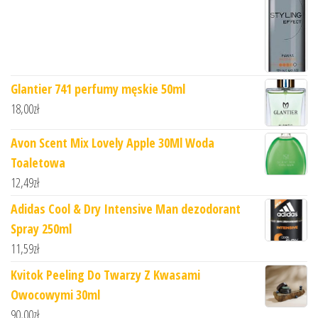
Glantier 741 perfumy męskie 50ml
18,00
zł
Avon Scent Mix Lovely Apple 30Ml Woda
Toaletowa
12,49
zł
Adidas Cool & Dry Intensive Man dezodorant
Spray 250ml
11,59
zł
Kvitok Peeling Do Twarzy Z Kwasami
Owocowymi 30ml
90,00
zł