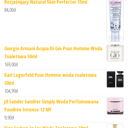
Rozjaśnijący Natural Skin Perfector 15ml
84,00
zł
Giorgio Armani Acqua Di Gio Pour Homme Woda
Toaletowa 50ml
169,00
zł
Karl Lagerfeld Pour Homme woda toaletowa
30ml
104,99
zł
Jil Sander Sandrer Simply Woda Perfumowana
Poudree Intense 12 Ml
9,90
zł
Dior J'adore In Joy Woda Toaletowa 30ml