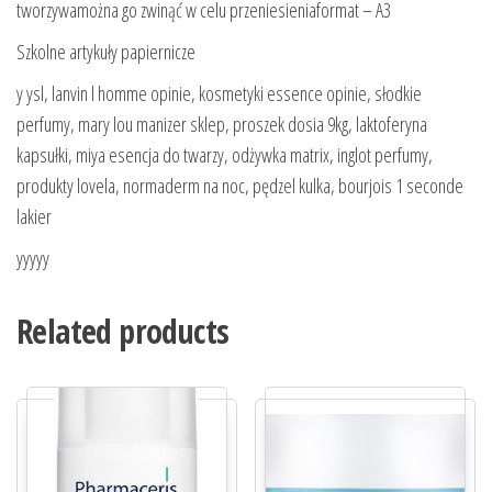
tworzywamożna go zwinąć w celu przeniesieniaformat – A3
Szkolne artykuły papiernicze
y ysl, lanvin l homme opinie, kosmetyki essence opinie, słodkie
perfumy, mary lou manizer sklep, proszek dosia 9kg, laktoferyna
kapsułki, miya esencja do twarzy, odżywka matrix, inglot perfumy,
produkty lovela, normaderm na noc, pędzel kulka, bourjois 1 seconde
lakier
yyyyy
Related products