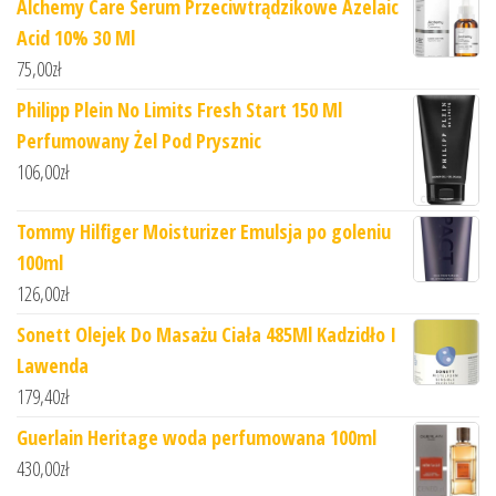
Alchemy Care Serum Przeciwtrądzikowe Azelaic
Acid 10% 30 Ml
75,00
zł
Philipp Plein No Limits Fresh Start 150 Ml
Perfumowany Żel Pod Prysznic
106,00
zł
Tommy Hilfiger Moisturizer Emulsja po goleniu
100ml
126,00
zł
Sonett Olejek Do Masażu Ciała 485Ml Kadzidło I
Lawenda
179,40
zł
Guerlain Heritage woda perfumowana 100ml
430,00
zł