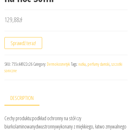
129,88
zł
Sprawdź teraz!
SKU:
755c44922c26
Category:
Dermokosmetyki
Tags:
nutka
,
perfumy damski
,
szczotki
soniczne
DESCRIPTION
Cechy produktu:podkład ochronny na stół czy
biurkolaminowanydwustronnywykonany z miękkiego, łatwo zmywalnego