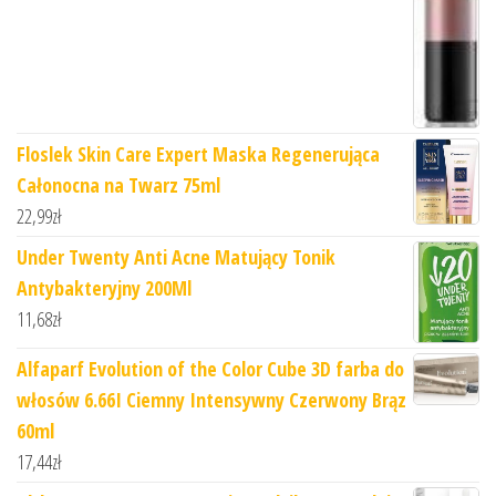
Floslek Skin Care Expert Maska Regenerująca
Całonocna na Twarz 75ml
22,99
zł
Under Twenty Anti Acne Matujący Tonik
Antybakteryjny 200Ml
11,68
zł
Alfaparf Evolution of the Color Cube 3D farba do
włosów 6.66I Ciemny Intensywny Czerwony Brąz
60ml
17,44
zł