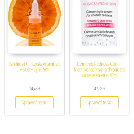
Synchrovit C – czysta witamina C
Dermedic Redness Calm –
+ SOD + Cynk, 5ml
krem, koncentrat na chroniczne
zaczerwienienia, 40ml
24,45
zł
47,98
zł
Sprawdź teraz!
Sprawdź teraz!