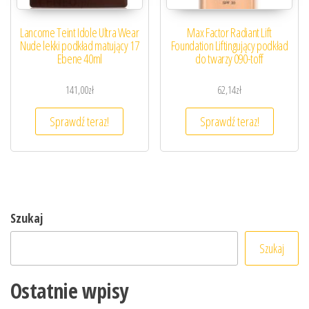
Lancome Teint Idole Ultra Wear
Max Factor Radiant Lift
Nude lekki podkład matujący 17
Foundation Liftingujący podkład
Ebene 40ml
do twarzy 090-toff
141,00
zł
62,14
zł
Sprawdź teraz!
Sprawdź teraz!
Szukaj
Szukaj
Ostatnie wpisy