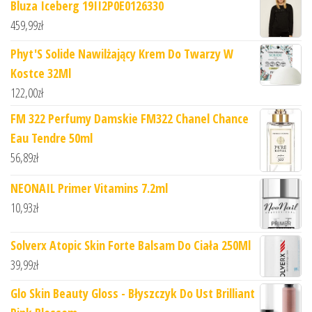
Bluza Iceberg 19II2P0E0126330
459,99
zł
Phyt'S Solide Nawilżający Krem Do Twarzy W
Kostce 32Ml
122,00
zł
FM 322 Perfumy Damskie FM322 Chanel Chance
Eau Tendre 50ml
56,89
zł
NEONAIL Primer Vitamins 7.2ml
10,93
zł
Solverx Atopic Skin Forte Balsam Do Ciała 250Ml
39,99
zł
Glo Skin Beauty Gloss - Błyszczyk Do Ust Brilliant