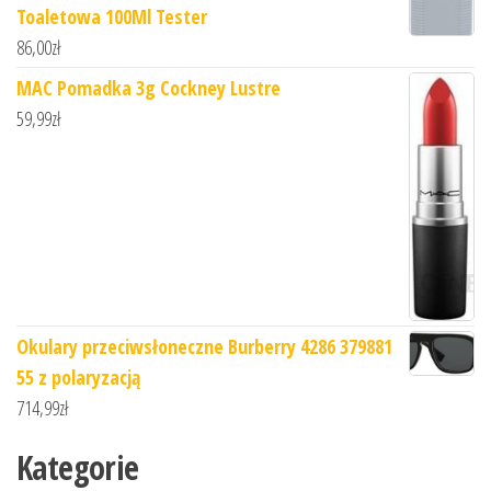
Toaletowa 100Ml Tester
86,00
zł
MAC Pomadka 3g Cockney Lustre
59,99
zł
Okulary przeciwsłoneczne Burberry 4286 379881
55 z polaryzacją
714,99
zł
Kategorie