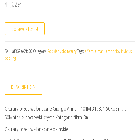
41,02
zł
Sprawdź teraz!
SKU:
af369ae2fc50
Category:
Podkłady do twarzy
Tags:
affect
,
armani emporio
,
invictus
,
peeling
DESCRIPTION
Okulary przeciwsłoneczne Giorgio Armani 101M 319831 50Rozmiar:
50Materiał soczewki: crystalKategoria filtra: 3n
Okulary przeciwsłoneczne damskie