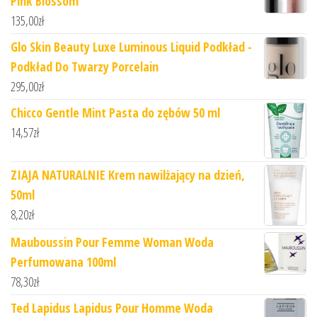
Pink Blossom
135,00
zł
Glo Skin Beauty Luxe Luminous Liquid Podkład -
Podkład Do Twarzy Porcelain
295,00
zł
Chicco Gentle Mint Pasta do zębów 50 ml
14,57
zł
ZIAJA NATURALNIE Krem nawilżający na dzień,
50ml
8,20
zł
Mauboussin Pour Femme Woman Woda
Perfumowana 100ml
78,30
zł
Ted Lapidus Lapidus Pour Homme Woda