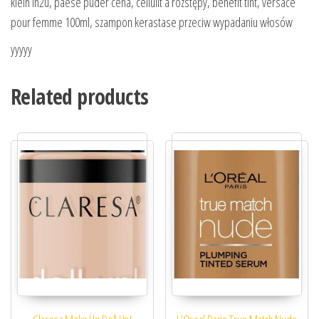
klein in2u, paese puder cena, cellulit a rozstępy, benefit tint, versace
pour femme 100ml, szampon kerastase przeciw wypadaniu włosów
yyyyy
Related products