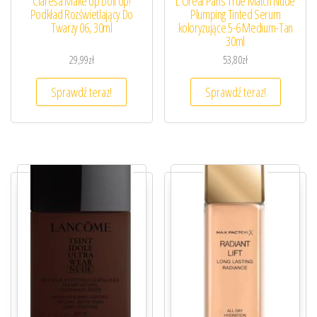
Claresa Make Up Doll Up!
L’Oreal Paris True Match Nude
Podkład Rozświetlający Do
Plumping Tinted Serum
Twarzy 06, 30ml
koloryzujące 5-6 Medium-Tan
30ml
29,99
zł
53,80
zł
Sprawdź teraz!
Sprawdź teraz!