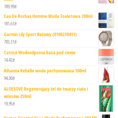
189,99
zł
Eau De Rochas Homme Woda Toaletowa 200ml
181,61
zł
Garmin Lily Sport Beżowy (0100238411)
783,31
zł
Catrice Wodoodporna baza pod cienie
14,42
zł
Rihanna Rebelle woda perfumowana 100ml
94,00
zł
ALOESOVE Regenerujący żel do twarzy ciała i
włosów 250ml
19,95
zł