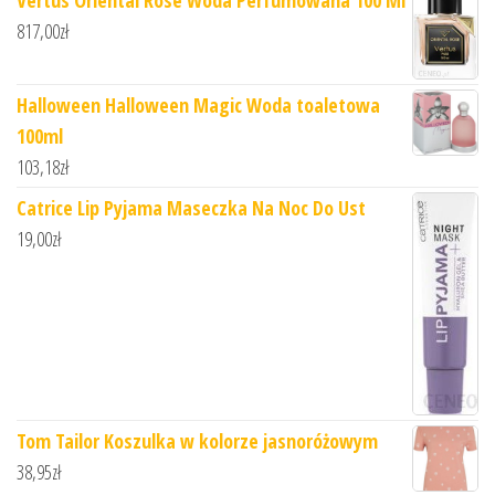
Vertus Oriental Rose Woda Perfumowana 100 Ml
817,00
zł
Halloween Halloween Magic Woda toaletowa
100ml
103,18
zł
Catrice Lip Pyjama Maseczka Na Noc Do Ust
19,00
zł
Tom Tailor Koszulka w kolorze jasnoróżowym
38,95
zł