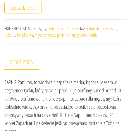
Sprawdź teraz!
SKU:
8209d52416ed
Category:
Perfumy i wody męskie
Tags:
calvin klein obsessed
,
dekoltu
,
long4lashes
,
miya cosmetics
,
perfum ariana grande
,
vanish
DESCRIPTION
SAPHIR Parfums, to wiodąca hiszpańska marka, będąca liderem w
segmencie rynku, który rozwija i produkuje perfumy, już od ponad 50
lat!Woda perfumowana Rich de Saphir to zapach dla mężczyzny, który
dokładnie wie czego pragnie od życia.Jedno psiknięcie pozostawia
intensywny zapach na cały dzień. Rich de Saphir budzi ciekawość
kobiet.Zapach nr 1 na świecie.Jeśli raz powąchasz zostanie z Tobą na