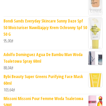
Bondi Sands Everyday Skincare Sunny Daze Spf
50 Moisturiser Nawilżający Krem Ochronny Spf 50
50 G
95,00
zł
Adolfo Dominguez Agua De Bambu Man Woda
Toaletowa Spray 60ml
88,04
zł
Bybi Beauty Super Greens Purifying Face Mask
60ml
103,64
zł
Missoni Missoni Pour Femme Woda Toaletowa
50Ml