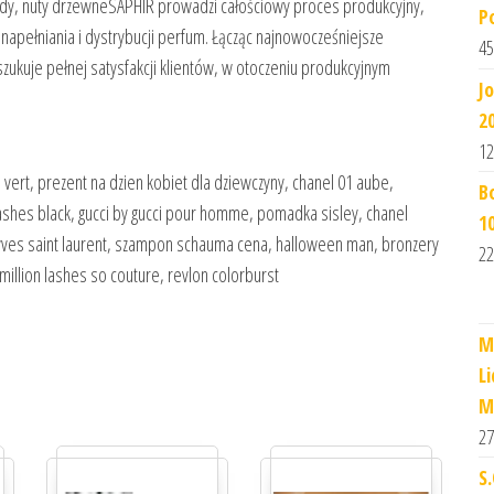
ydy, nuty drzewneSAPHIR prowadzi całościowy proces produkcyjny,
P
napełniania i dystrybucji perfum. Łącząc najnowocześniejsze
45
zukuje pełnej satysfakcji klientów, w otoczeniu produkcyjnym
J
2
12
he vert, prezent na dzien kobiet dla dziewczyny, chanel 01 aube,
B
n lashes black, gucci by gucci pour homme, pomadka sisley, chanel
1
s yves saint laurent, szampon schauma cena, halloween man, bronzery
22
 million lashes so couture, revlon colorburst
M
L
M
27
S