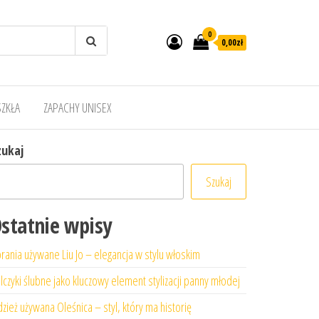
0
0,00zł
SZKŁA
ZAPACHY UNISEX
zukaj
Szukaj
statnie wpisy
rania używane Liu Jo – elegancja w stylu włoskim
lczyki ślubne jako kluczowy element stylizacji panny młodej
zież używana Oleśnica – styl, który ma historię