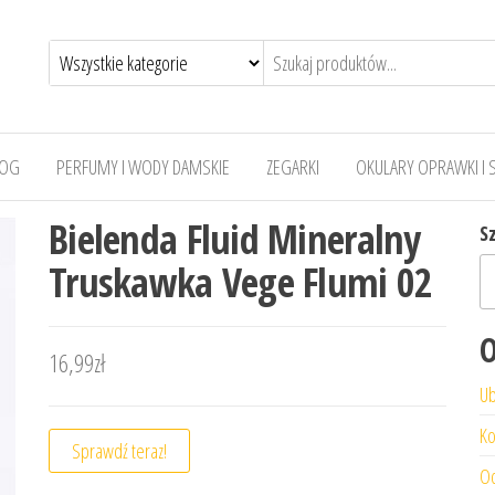
LOG
PERFUMY I WODY DAMSKIE
ZEGARKI
OKULARY OPRAWKI I 
Bielenda Fluid Mineralny
S
Truskawka Vege Flumi 02
O
16,99
zł
Ub
Ko
Sprawdź teraz!
Od