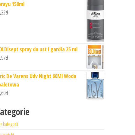
prayu 150ml
,22
zł
OLDisept spray do ust i gardła 25 ml
,97
zł
lric De Varens Udv Night 60Ml Woda
oaletowa
,60
zł
ategorie
z kategorii