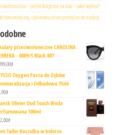
rawdzona lista – pieśni liturgiczne na ślub – jakie wybrać?
ub humanistyczny, czyli nowoczesne podejście do tradycji
Podobne
kulary przeciwsłoneczne CAROLINA
ERRERA - 0009/S Black 807
099,00
zł
EYSSO Oxygen Pasta do Zębów
emineralizacja i Odbudowa 75ml
,90
zł
ranck Olivier Oud Touch Woda
erfumowana 100ml
2,00
zł
om Tailor Koszulka w kolorze