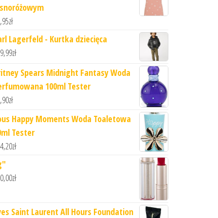
asnoróżowym
,95
zł
arl Lagerfeld - Kurtka dziecięca
9,99
zł
ritney Spears Midnight Fantasy Woda
erfumowana 100ml Tester
,90
zł
ous Happy Moments Woda Toaletowa
0ml Tester
4,20
zł
g"
0,00
zł
ves Saint Laurent All Hours Foundation