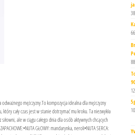
j
38
K
66
B
P
88
T
9
12
5
ażnego mężczyzny.To kompozycja idealna dla mężczyzny
10
 który cały czas jest w stanie dotrzymać mu kroku. Ta niezwykła
z siłowni, ale w ciągu całego dnia dla osób aktywnych chcących
UTY ZAPACHOWE:•NUTA GŁOWY: mandarynka, neroli•NUTA SERCA:
Y