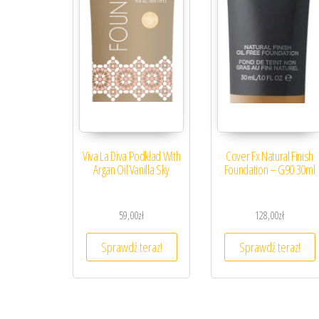
Viva La Diva Podkład With
Cover Fx Natural Finish
Argan Oil Vanilla Sky
Foundation – G90 30ml
59,00
zł
128,00
zł
Sprawdź teraz!
Sprawdź teraz!