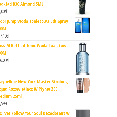
odkład B30 Almond 5ML
,00
zł
oop! Jump Woda Toaletowa Edt Spray
00Ml
7,10
zł
oss M Bottled Tonic Woda Toaletowa
00Ml
6,00
zł
aybelline New York Master Strobing
iquid Rozświetlacz W Płynie 200
edium 25ml
,59
zł
.Oliver Follow Your Soul Dezodorant W