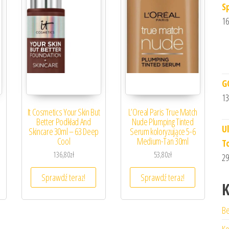
S
16
G
13
It Cosmetics Your Skin But
L’Oreal Paris True Match
Better Podkład And
Nude Plumping Tinted
U
Skincare 30ml – 63 Deep
Serum koloryzujące 5-6
Cool
Medium-Tan 30ml
T
136,80
zł
53,80
zł
29
Sprawdź teraz!
Sprawdź teraz!
K
Be