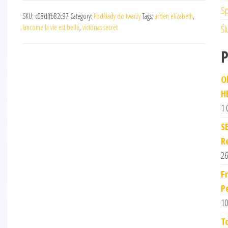
Sp
SKU:
c08dffb82c97
Category:
Podkłady do twarzy
Tags:
arden elizabeth
,
lancome la vie est belle
,
victorias secret
Śl
O
H
1 
S
R
26
F
P
10
T