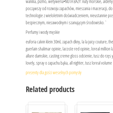
wanilia, piżmo, wetyweria•NUTA BAZY: nuty morskie, aldeh
począwszy od rozwoju zapachów, mieszania i maceracji, do 
technologie z wieloletnim doświadczeniem, nieustannie pos
bezpiecznym, niezawodnym i szanującym środowisko.`
Perfumy i wody męskie
euforia calvin klein 30ml, zapach dkny, la la juicy couture, t
guerlain shalimar opinie, lacoste red opinie, loreal millio
allure damskie, casting creme gloss odcienie, tusz do rzę
lovely, spray o zapachu bąka, all nighter, tusz loreal volume
prezenty dla gości weselnych pomysły
Related products