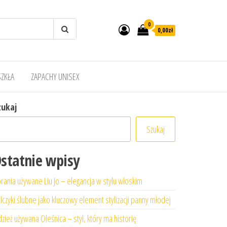
0
0,00zł
SZKŁA
ZAPACHY UNISEX
zukaj
Szukaj
statnie wpisy
rania używane Liu Jo – elegancja w stylu włoskim
lczyki ślubne jako kluczowy element stylizacji panny młodej
zież używana Oleśnica – styl, który ma historię