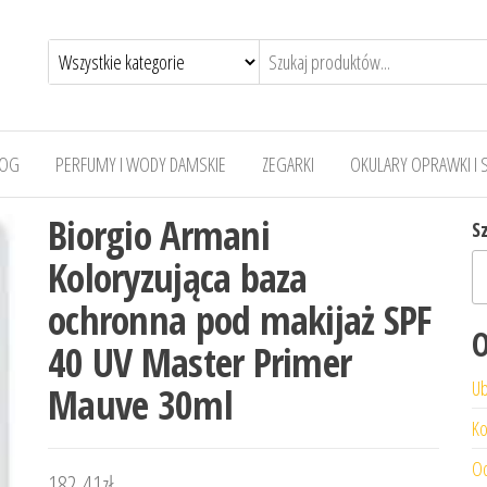
LOG
PERFUMY I WODY DAMSKIE
ZEGARKI
OKULARY OPRAWKI I 
Biorgio Armani
S
Koloryzująca baza
ochronna pod makijaż SPF
O
40 UV Master Primer
Ub
Mauve 30ml
Ko
Od
182,41
zł