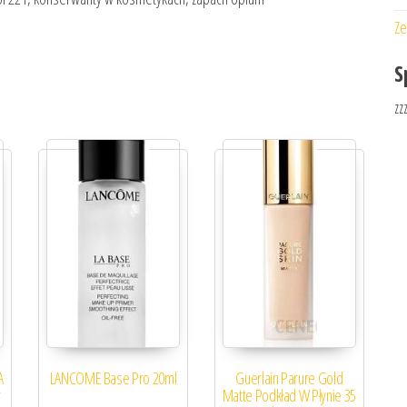
Ze
S
zz
A
LANCOME Base Pro 20ml
Guerlain Parure Gold
r
Matte Podkład W Płynie 35