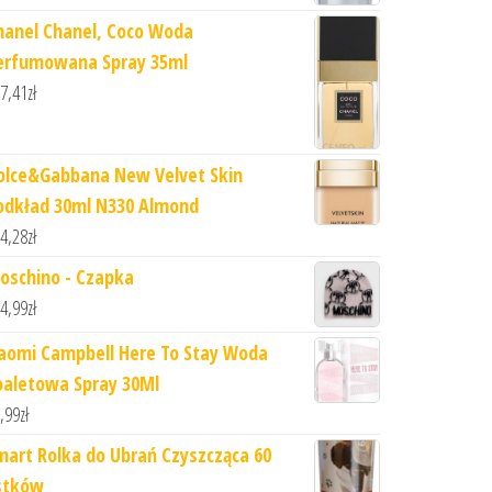
hanel Chanel, Coco Woda
erfumowana Spray 35ml
7,41
zł
olce&Gabbana New Velvet Skin
odkład 30ml N330 Almond
4,28
zł
oschino - Czapka
4,99
zł
aomi Campbell Here To Stay Woda
oaletowa Spray 30Ml
,99
zł
mart Rolka do Ubrań Czyszcząca 60
istków