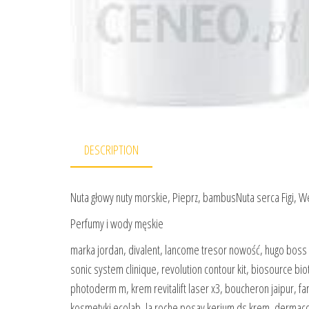
DESCRIPTION
Nuta głowy nuty morskie, Pieprz, bambusNuta serca Figi,
Perfumy i wody męskie
marka jordan, divalent, lancome tresor nowość, hugo boss 
sonic system clinique, revolution contour kit, biosource 
photoderm m, krem revitalift laser x3, boucheron jaipur, fa
kosmetyki ecolab, la roche posay kerium ds krem, dermac