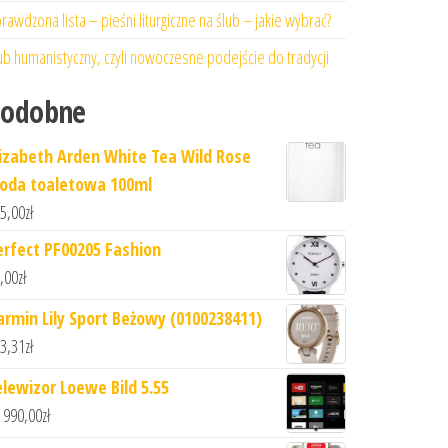
rawdzona lista – pieśni liturgiczne na ślub – jakie wybrać?
ub humanistyczny, czyli nowoczesne podejście do tradycji
Podobne
lizabeth Arden White Tea Wild Rose
oda toaletowa 100ml
5,00
zł
erfect PF00205 Fashion
,00
zł
armin Lily Sport Beżowy (0100238411)
3,31
zł
elewizor Loewe Bild 5.55
 990,00
zł