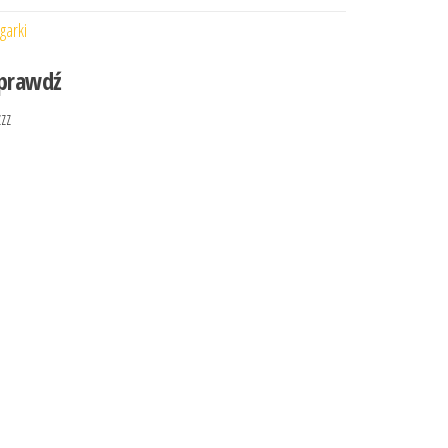
garki
prawdź
zzz