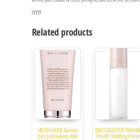
yyyyy
Related products
MISSHA M B.B. Boomer
FENTY BEAUTY BY RIHANN
baza pod makeup 40ml
Pro Filt’r Mattifying Prime