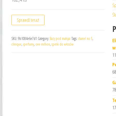
Sp
Śl
Sprawdź teraz!
SKU:
9b1084e6e7d1
Category:
Bazy pod makijaż
Tags:
chanel no 5
,
E
clinique
,
iperfumy
,
one million
,
spinki do włosów
w
11
P
68
G
78
T
17