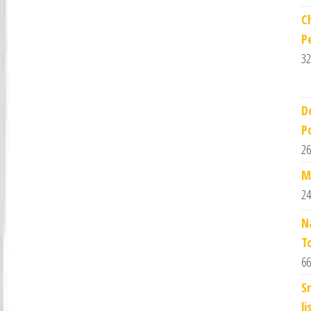
C
P
32
D
P
26
M
24
N
T
66
S
l