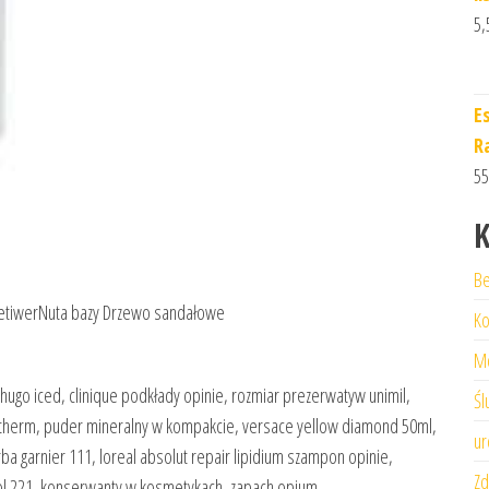
5,
E
R
55
K
Be
 WetiwerNuta bazy Drzewo sandałowe
Ko
M
hugo iced, clinique podkłady opinie, rozmiar prezerwatyw unimil,
Śl
biotherm, puder mineralny w kompakcie, versace yellow diamond 50ml,
ur
rba garnier 111, loreal absolut repair lipidium szampon opinie,
Zd
ol 221, konserwanty w kosmetykach, zapach opium