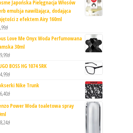
osme Japońska Pielęgnacja Włosów
erb emulsja nawilżająca, dodająca
bjętości z efektem Airy 160ml
,99
zł
ous Love Me Onyx Woda Perfumowana
amska 30ml
9,99
zł
UGO BOSS HG 1074 5RK
4,99
zł
okserki Nike Trunk
6,40
zł
enzo Power Woda toaletowa spray
0ml
8,24
zł