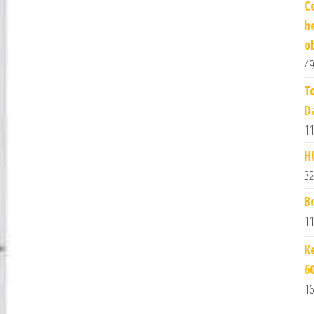
C
h
o
49
T
D
11
H
32
B
11
K
6
16