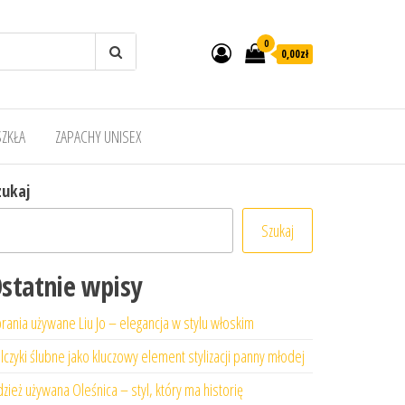
0
0,00zł
SZKŁA
ZAPACHY UNISEX
zukaj
Szukaj
statnie wpisy
rania używane Liu Jo – elegancja w stylu włoskim
lczyki ślubne jako kluczowy element stylizacji panny młodej
zież używana Oleśnica – styl, który ma historię