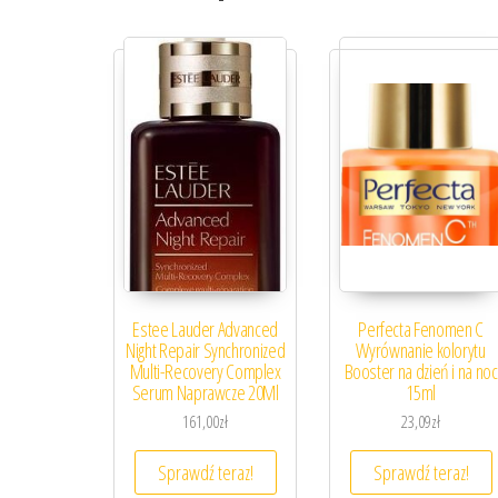
Estee Lauder Advanced
Perfecta Fenomen C
Night Repair Synchronized
Wyrównanie kolorytu
Multi-Recovery Complex
Booster na dzień i na noc
Serum Naprawcze 20Ml
15ml
161,00
zł
23,09
zł
Sprawdź teraz!
Sprawdź teraz!