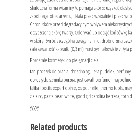
skuteczna forma witaminy A, pomaga skórze uzyskać elastyczn
zapobiega fotostarzeniu, działa przeciwzapalnie i przeci
Chroni skórę przed degradacyjnym wpływem niekorzystnych
oczyszczoną skórę twarzy. Oderwać lub odciąć końcówkę k
w skórę. Zwróć szczególną uwagę na linie, drobne zmarszczk
cała zawartość kapsułki (0,3 ml) musi być całkowicie zużyta 
Pozostałe kosmetyki do pielęgnacji ciała
tani proszek do prania, christina aguilera pudelek, perfum
dorosłych, szminka burżua, just cavalli perfume, maybellin
talika lipocils expert opinie, xs pour elle, thermo tools, m
ziaja cc, pasta pearl white, good girl carolina herrera, for
yyyyy
Related products