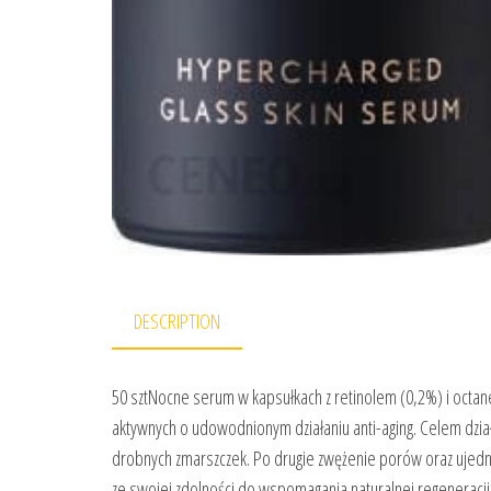
DESCRIPTION
50 sztNocne serum w kapsułkach z retinolem (0,2%) i octane
aktywnych o udowodnionym działaniu anti-aging. Celem działa
drobnych zmarszczek. Po drugie zwężenie porów oraz ujednoli
ze swojej zdolności do wspomagania naturalnej regeneracji