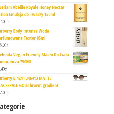
uerlain Abeille Royale Honey Nectar
otion Emulsja do Twarzy 150ml
7,00
zł
urberry Body Intense Woda
erfumowana Tester 85ml
5,00
zł
ielenda Vegan Friendly Masło Do Ciała
omarańcza 250Ml
,40
zł
urberry B 4241 346413 MATTE
LACK/PALE GOLD brown gradient
2,00
zł
ategorie