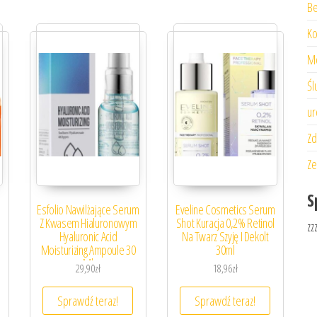
Be
Ko
M
Śl
ur
Zd
Ze
S
Esfolio Nawilżające Serum
Eveline Cosmetics Serum
Z Kwasem Hialuronowym
Shot Kuracja 0,2% Retinol
zz
Hyaluronic Acid
Na Twarz Szyję I Dekolt
Moisturizing Ampoule 30
30ml
Ml
29,90
zł
18,96
zł
Sprawdź teraz!
Sprawdź teraz!