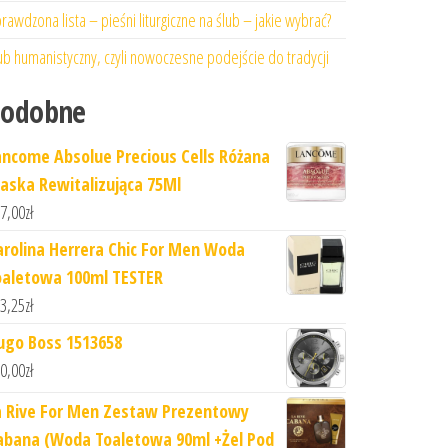
rawdzona lista – pieśni liturgiczne na ślub – jakie wybrać?
ub humanistyczny, czyli nowoczesne podejście do tradycji
Podobne
ancome Absolue Precious Cells Różana
aska Rewitalizująca 75Ml
7,00
zł
arolina Herrera Chic For Men Woda
oaletowa 100ml TESTER
3,25
zł
ugo Boss 1513658
0,00
zł
a Rive For Men Zestaw Prezentowy
abana (Woda Toaletowa 90ml +Żel Pod