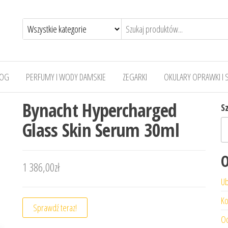
LOG
PERFUMY I WODY DAMSKIE
ZEGARKI
OKULARY OPRAWKI I 
Bynacht Hypercharged
S
Glass Skin Serum 30ml
O
1 386,00
zł
Ub
Ko
Sprawdź teraz!
Od