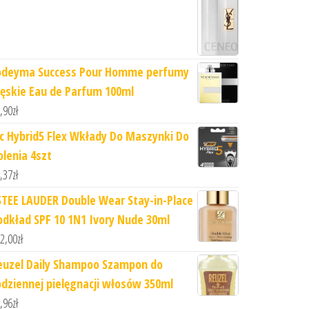
odeyma Success Pour Homme perfumy
ęskie Eau de Parfum 100ml
,90
zł
ic Hybrid5 Flex Wkłady Do Maszynki Do
olenia 4szt
,37
zł
STEE LAUDER Double Wear Stay-in-Place
odkład SPF 10 1N1 Ivory Nude 30ml
2,00
zł
euzel Daily Shampoo Szampon do
odziennej pielęgnacji włosów 350ml
,96
zł