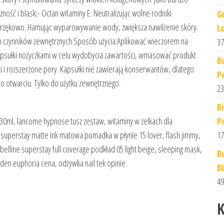
ość i blask;- Octan witaminy E: Neutralizując wolne rodniki
G
wobrzękowo. Hamując wyparowywanie wody, zwiększa nawilżenie skóry.
L
 czynników zewnętrznych.Sposób użycia:Aplikować wieczorem na
37
apsułki nożyczkami w celu wydobycia zawartości, wmasować produkt
B
i i rozszerzone pory. Kapsułki nie zawierają konserwantów, dlatego
P
po otwarciu. Tylko do użytku zewnętrznego.
23
B
P
y 30ml, lancome hypnose tusz zestaw, witaminy w zelkach dla
17
e superstay matte ink matowa pomadka w płynie 15 lover, flash jimmy,
aybelline superstay full coverage podkład 05 light beige, sleeping mask,
B
bidden euphoria cena, odżywka nail tek opinie
B
49
K