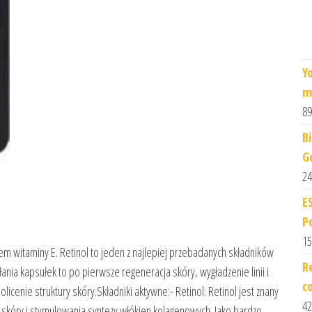
Y
m
89
B
G
24
E
P
15
m witaminy E. Retinol to jeden z najlepiej przebadanych składników
R
nia kapsułek to po pierwsze regeneracja skóry, wygładzenie linii i
c
cenie struktury skóry.Składniki aktywne:- Retinol: Retinol jest znany
42
 skóry i stymulowania syntezy włókien kolagenowych. Jako bardzo