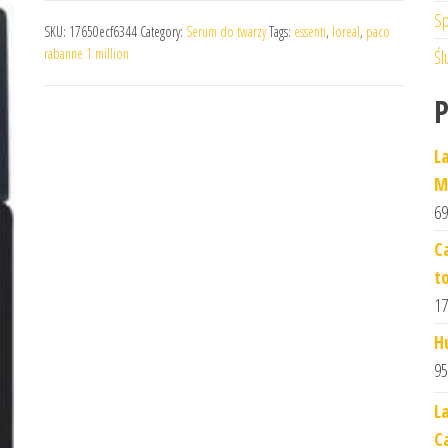
Sp
SKU:
17650ecf6344
Category:
Serum do twarzy
Tags:
essenti
,
loreal
,
paco
rabanne 1 million
Śl
L
M
69
C
t
17
H
95
L
C