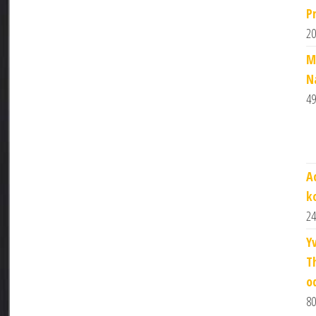
P
20
M
N
49
A
k
24
Y
T
o
80