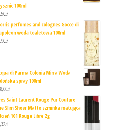
rysznic 100ml
,50
zł
orris perfumes and colognes Gocce di
apoleon woda toaletowa 100ml
,90
zł
cqua di Parma Colonia Mirra Woda
olońska spray 100ml
8,00
zł
ves Saint Laurent Rouge Pur Couture
he Slim Sheer Matte szminka matująca
dcień 101 Rouge Libre 2g
,32
zł