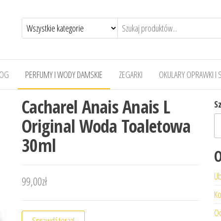
LOG
PERFUMY I WODY DAMSKIE
ZEGARKI
OKULARY OPRAWKI I 
Cacharel Anais Anais L
S
Original Woda Toaletowa
30ml
O
Ub
99,00
zł
Ko
Od
Sprawdź teraz!