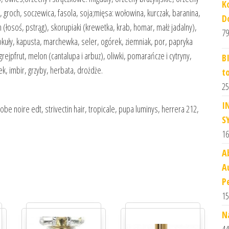
K
 groch, soczewica, fasola, soja;mięsa: wołowina, kurczak, baranina,
D
łosoś, pstrąg), skorupiaki (krewetka, krab, homar, małż jadalny),
79
rokuły, kapusta, marchewka, seler, ogórek, ziemniak, por, papryka
grejpfrut, melon (cantalupa i arbuz), oliwki, pomarańcze i cytryny,
B
k, imbir, grzyby, herbata, drożdże.
t
25
I
be noire edt, strivectin hair, tropicale, pupa luminys, herrera 212,
S
16
A
A
P
15
N