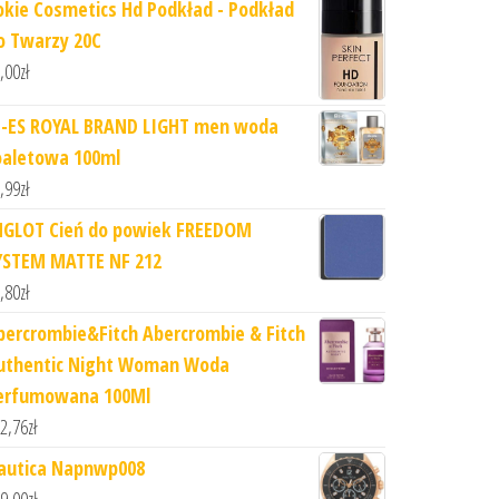
okie Cosmetics Hd Podkład - Podkład
o Twarzy 20C
,00
zł
I-ES ROYAL BRAND LIGHT men woda
oaletowa 100ml
,99
zł
NGLOT Cień do powiek FREEDOM
YSTEM MATTE NF 212
,80
zł
bercrombie&Fitch Abercrombie & Fitch
uthentic Night Woman Woda
erfumowana 100Ml
2,76
zł
autica Napnwp008