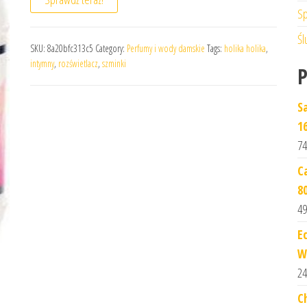
Sp
Śl
SKU:
8a20bfc313c5
Category:
Perfumy i wody damskie
Tags:
holika holika
,
intymny
,
rozświetlacz
,
szminki
S
1
74
C
8
49
E
W
24
C