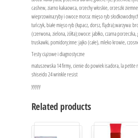
cashew, ziarno kakaowca, orzechy włoskie, orzeszki ziemne,
wieprzowina;ryby i owoce morza: mięso ryb słodkowodnych (
tuńczyk, białe mięso ryb (łupacz, dorsz, flądra);warzywa: b
(czerwona, zielona, żółta);owoce: jabłko, czarna porzeczka, 
truskawki, pomidory;inne: jajko (całe), mleko krowie, czosne
Testy ciążowe i diagnostyczne
matuszewska 14 firmy, cienie do powiek isadora, la petite ro
shiseido 24 wrinkle resist
yyyyy
Related products