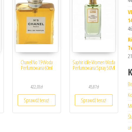
44
V
1
46
R
T
21
Chanel No 19 Woda
Saphir Idile Women Woda
Perfumowana 60ml
Perfumowana Spray 50Ml
K
Be
422,03
zł
45,87
zł
Ko
Sprawdź teraz!
Sprawdź teraz!
M
Śl
ur