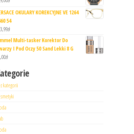
9,00
zł
ERSACE OKULARY KOREKCYJNE VE 1264
460 54
3,99
zł
immel Multi-tasker Korektor Do
warzy I Pod Oczy 50 Sand Lekki 8 G
,00
zł
ategorie
z kategorii
smetyki
oda
ub
oda