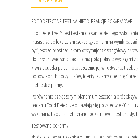
DESCRIPTION
FOOD DETECTIVE TEST NA NIETOLERANCJE POKARMOWE
Food Detective™ jest testem do samodzielnego wykonania
musisz iść do lekarza ani czekać tygodniami na wyniki badań
być jeszcze prostsze, skoro otrzymujesz szczegółowy przew
do przeprowadzania badania ma pola pokryte wyciągami z b
krwi z opuszka palca i rozpuszczeniu jej w roztworze trzeba
odpowiednich odczynników, identyfikujemy obecność przeci
niebieskie plamy.
Porównanie z załączonym planem umieszczenia próbek żywnoś
badaniu Food Detective pojawiają się po zaledwie 40 minut
wykonania badania nietolerancji pokarmowej, jest prosty, b
Testowane pokarmy:
zboża: kukurydza, pszenica durum, gluten, ryż, pszenica, żyt