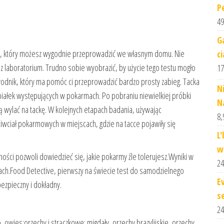
P
49
G
, który możesz wygodnie przeprowadzić we własnym domu. Nie
c
 z laboratorium. Trudno sobie wyobrazić, by użycie tego testu mogło
17
odnik, który ma pomóc ci przeprowadzić bardzo prosty zabieg. Tacka
N
iałek występujących w pokarmach. Po pobraniu niewielkiej próbki
N
 ją wylać na tackę. W kolejnych etapach badania, używając
8,
wciał pokarmowych w miejscach, gdzie na tacce pojawiły się
L
w
ci pozwoli dowiedzieć się, jakie pokarmy źle tolerujesz.Wyniki w
24
ach.Food Detective, pierwszy na świecie test do samodzielnego
E
ezpieczny i dokładny.
s
24
o, owies;orzechy i strączkowe: migdały, orzechy brazylijskie, orzechy