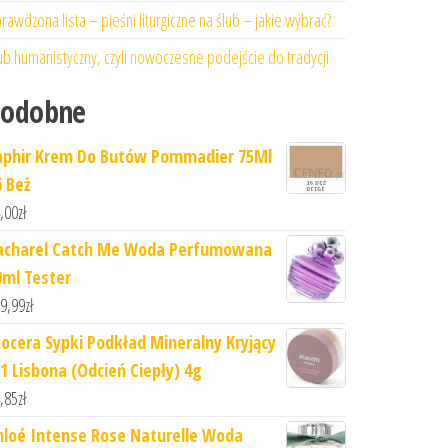
rawdzona lista – pieśni liturgiczne na ślub – jakie wybrać?
ub humanistyczny, czyli nowoczesne podejście do tradycji
Podobne
aphir Krem Do Butów Pommadier 75Ml
6 Beż
,00
zł
acharel Catch Me Woda Perfumowana
0ml Tester
9,99
zł
cocera Sypki Podkład Mineralny Kryjący
1 Lisbona (Odcień Ciepły) 4g
,85
zł
hloé Intense Rose Naturelle Woda