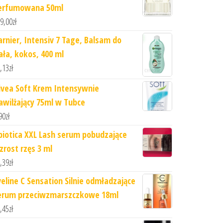
erfumowana 50ml
9,00
zł
arnier, Intensiv 7 Tage, Balsam do
iała, kokos, 400 ml
,13
zł
ivea Soft Krem Intensywnie
awilżający 75ml w Tubce
90
zł
'biotica XXL Lash serum pobudzające
zrost rzęs 3 ml
,39
zł
veline C Sensation Silnie odmładzające
erum przeciwzmarszczkowe 18ml
,45
zł