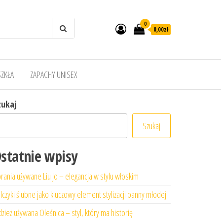
0
0,00zł
SZKŁA
ZAPACHY UNISEX
zukaj
Szukaj
statnie wpisy
rania używane Liu Jo – elegancja w stylu włoskim
lczyki ślubne jako kluczowy element stylizacji panny młodej
zież używana Oleśnica – styl, który ma historię