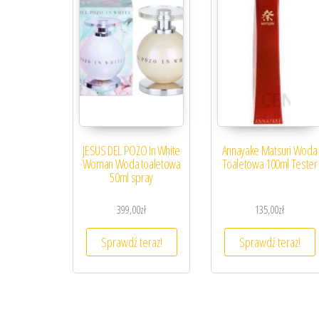
JESUS DEL POZO In White
Annayake Matsuri Woda
Woman Woda toaletowa
Toaletowa 100ml Tester
50ml spray
399,00
zł
135,00
zł
Sprawdź teraz!
Sprawdź teraz!