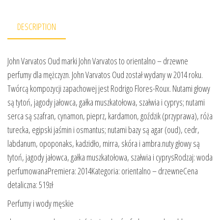
DESCRIPTION
John Varvatos Oud marki John Varvatos to orientalno – drzewne
perfumy dla mężczyzn. John Varvatos Oud został wydany w 2014 roku.
Twórcą kompozycji zapachowej jest Rodrigo Flores-Roux. Nutami głowy
są tytoń, jagody jałowca, gałka muszkatołowa, szałwia i cyprys; nutami
serca są szafran, cynamon, pieprz, kardamon, goździk (przyprawa), róża
turecka, egipski jaśmin i osmantus; nutami bazy są agar (oud), cedr,
labdanum, opoponaks, kadzidło, mirra, skóra i ambra.nuty głowy są
tytoń, jagody jałowca, gałka muszkatołowa, szałwia i cyprysRodzaj: woda
perfumowanaPremiera: 2014Kategoria: orientalno – drzewneCena
detaliczna: 519zł
Perfumy i wody męskie