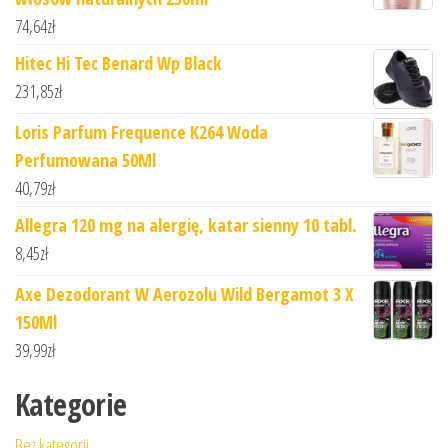
74,64
zł
Hitec Hi Tec Benard Wp Black
231,85
zł
Loris Parfum Frequence K264 Woda
Perfumowana 50Ml
40,79
zł
Allegra 120 mg na alergię, katar sienny 10 tabl.
8,45
zł
Axe Dezodorant W Aerozolu Wild Bergamot 3 X
150Ml
39,99
zł
Kategorie
Bez kategorii