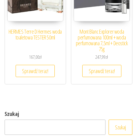
HERMES Terre D Hermes woda
Mont Blanc Explorer woda
toaletowa TESTER 50ml
perfumowana 100ml + woda
perfumowana 7,5ml + Deostick
75g
167,00
zł
247,99
zł
Sprawdź teraz!
Sprawdź teraz!
Szukaj
Szukaj