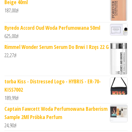
Beige 40ml
187,00
zł
Byredo Accord Oud Woda Perfumowana 50ml
625,00
zł
Rimmel Wonder Serum Serum Do Brwi I Rzęs 22 G
22,27
zł
torba Kiss - Distressed Logo - HYBRIS - ER-70-
KISS7002
189,99
zł
Captain Fawcett Woda Perfumowana Barberism
Sample 2Ml Próbka Perfum
24,90
zł