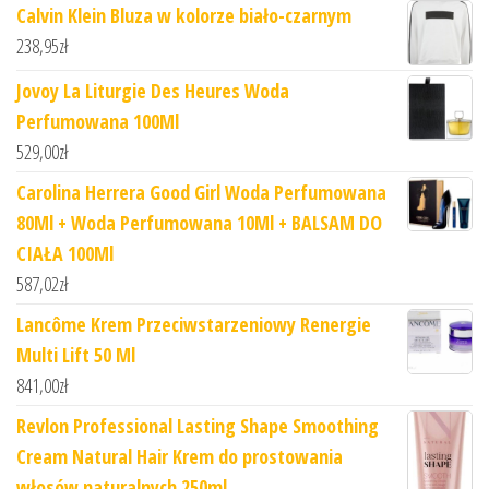
Calvin Klein Bluza w kolorze biało-czarnym
238,95
zł
Jovoy La Liturgie Des Heures Woda
Perfumowana 100Ml
529,00
zł
Carolina Herrera Good Girl Woda Perfumowana
80Ml + Woda Perfumowana 10Ml + BALSAM DO
CIAŁA 100Ml
587,02
zł
Lancôme Krem Przeciwstarzeniowy Renergie
Multi Lift 50 Ml
841,00
zł
Revlon Professional Lasting Shape Smoothing
Cream Natural Hair Krem do prostowania
włosów naturalnych 250ml