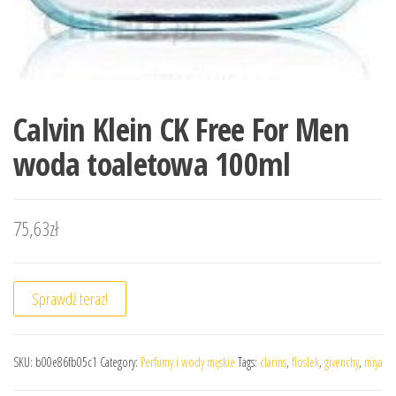
Calvin Klein CK Free For Men
woda toaletowa 100ml
75,63
zł
Sprawdź teraz!
SKU:
b00e86fb05c1
Category:
Perfumy i wody męskie
Tags:
clarins
,
floslek
,
givenchy
,
miya