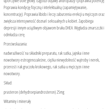
uporczywe bóle głowy. Łagodzi objawy andropauzy i poprawia potencję.
Poprawia kondycję fizyczną i intelektualną (zapamiętywanie,
koncentrację). Poprawia libido i leczy zaburzenia erekcji u mężczyzn oraz
zwiększa intensywność doznań seksualnych u kobiet. Zapobiega
depresji i innym uciążliwym objawom braku DHEA. Wygładza zmarszczki i
odmładza cerę.
Przeciwskazania:
nadwrażliwość na składniki preparatu, rak sutka, jajnika i inne
nowotwory estrogenozależne, ciężka niewydolność wątroby i nerek,
przerost i rak gruczołu krokowego, rak sutka u mężczyzn i inne
nowotwory.
Skład:
prasteron (dehydroepiandrosteron) 25mg
Witaminy i minerały