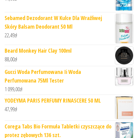
Sebamed Dezodorant W Kulce Dla Wrażliwej
Skóry Balsam Deodorant 50 Ml
22,49
zł
Beard Monkey Hair Clay 100ml
88,00
zł
Gucci Woda Perfumowana Ii Woda
Perfumowana 75Ml Tester
1 099,00
zł
YODEYMA PARIS PERFUMY RINASCERE 50 ML
47,99
zł
Corega Tabs Bio Formuła Tabletki czyszczące do
protez zębowych 136 szt.