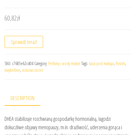
60,82
zł
Sprawdź teraz!
SKU:
c7685e62cd04
Category:
Perfumy i wody męskie
Tags:
baza pod makijaż
,
floslek
,
maybelline
,
victorias secret
DESCRIPTION
DHEA stabilizuje rozchwianą gospodarkę hormonalną, łagodzi
dokuczliwe objawy menopauzy, m.in. drażliwość, uderzenia gorąca i