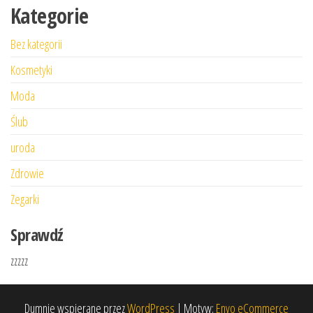
Kategorie
Bez kategorii
Kosmetyki
Moda
Ślub
uroda
Zdrowie
Zegarki
Sprawdź
zzzzz
Dumnie wspierane przez
WordPress
|
Motyw:
Envo eCommerce