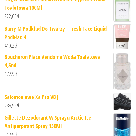
Toaletowa 100Ml
222,00
zł
Barry M Podkład Do Twarzy - Fresh Face Liquid
Podkład 4
41,02
zł
Boucheron Place Vendome Woda Toaletowa
4,5ml
17,99
zł
Salomon owe Xa Pro V8 J
289,99
zł
Gillette Dezodorant W Sprayu Arctic Ice
Antiperpirant Spray 150Ml
11,99
zł