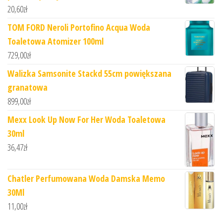
20,60
zł
TOM FORD Neroli Portofino Acqua Woda
Toaletowa Atomizer 100ml
729,00
zł
Walizka Samsonite Stackd 55cm powiększana
granatowa
899,00
zł
Mexx Look Up Now For Her Woda Toaletowa
30ml
36,47
zł
Chatler Perfumowana Woda Damska Memo
30Ml
11,00
zł