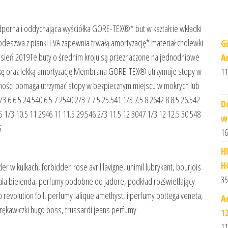
dporna i oddychająca wyściółka GORE-TEX®* but w kształcie wkładki
deszwa z pianki EVA zapewnia trwałą amortyzację* materiał cholewki
G
 : jesień 2019Te buty o średnim kroju są przeznaczone na jednodniowe
A
wkę oraz lekką amortyzację.Membrana GORE-TEX® utrzymuje stopy w
11
ności pomaga utrzymać stopy w bezpiecznym miejscu w mokrych lub
6.5 24.540 6.5 7 2540 2/3 7 7.5 25.541 1/3 7.5 8 2642 8 8.5 26.542
D
45 1/3 10.5 11 2946 11 11.5 29.546 2/3 11.5 12 3047 1/3 12 12.5 30.548
w
5
16
H
H
der w kulkach, forbidden rose avril lavigne, unimil lubrykant, bourjois
35
ciala bielenda, perfumy podobne do jadore, podkład rozświetlający
 revolution foil, perfumy lalique amethyst, i perfumy bottega veneta,
A
ękawiczki hugo boss, trussardi jeans perfumy
1
11