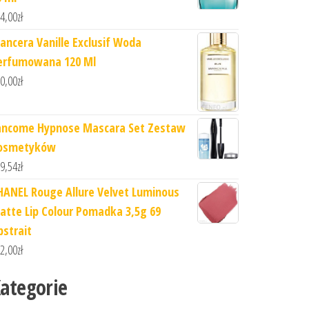
4,00
zł
ancera Vanille Exclusif Woda
erfumowana 120 Ml
0,00
zł
ancome Hypnose Mascara Set Zestaw
osmetyków
9,54
zł
HANEL Rouge Allure Velvet Luminous
atte Lip Colour Pomadka 3,5g 69
bstrait
2,00
zł
ategorie