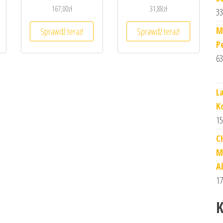
167,00
zł
31,88
zł
33
M
Sprawdź teraz!
Sprawdź teraz!
P
63
L
K
15
C
M
A
17
K