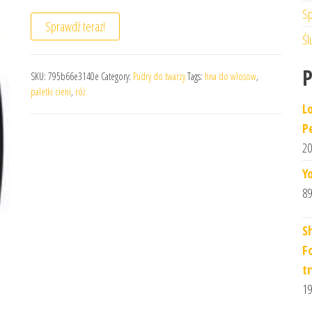
Sp
Sprawdź teraz!
Śl
SKU:
795b66e3140e
Category:
Pudry do twarzy
Tags:
hna do wlosow
,
paletki cieni
,
róż
L
P
20
Y
89
S
F
t
19