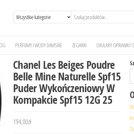
LOG
PERFUMY I WODY DAMSKIE
ZEGARKI
OKULARY OPRAWKI I 
Chanel Les Beiges Poudre
S
Belle Mine Naturelle Spf15
Puder Wykończeniowy W
O
Kompakcie Spf15 12G 25
Ub
Ko
194,00
zł
Od