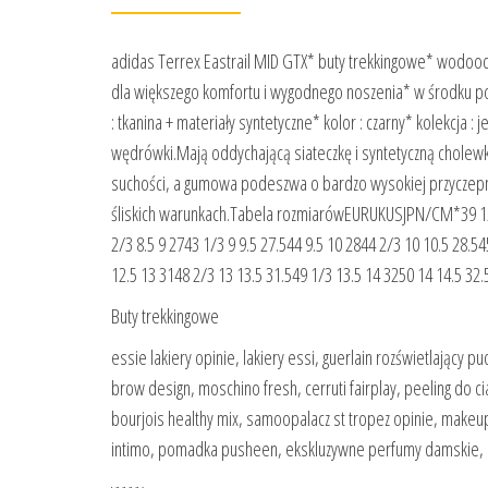
adidas Terrex Eastrail MID GTX* buty trekkingowe* wodoo
dla większego komfortu i wygodnego noszenia* w środku po
: tkanina + materiały syntetyczne* kolor : czarny* kolekcja
wędrówki.Mają oddychającą siateczkę i syntetyczną chole
suchości, a gumowa podeszwa o bardzo wysokiej przyczep
śliskich warunkach.Tabela rozmiarówEURUKUSJPN/CM*39 1/3 6 
2/3 8.5 9 2743 1/3 9 9.5 27.544 9.5 10 2844 2/3 10 10.5 28.5
12.5 13 3148 2/3 13 13.5 31.549 1/3 13.5 14 3250 14 14.5 32.
Buty trekkingowe
essie lakiery opinie, lakiery essi, guerlain rozświetlający pu
brow design, moschino fresh, cerruti fairplay, peeling do 
bourjois healthy mix, samoopalacz st tropez opinie, makeup
intimo, pomadka pusheen, ekskluzywne perfumy damskie, r