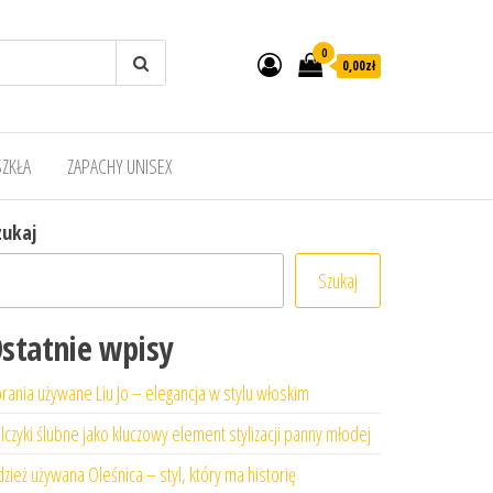
0
0,00zł
SZKŁA
ZAPACHY UNISEX
zukaj
Szukaj
statnie wpisy
rania używane Liu Jo – elegancja w stylu włoskim
lczyki ślubne jako kluczowy element stylizacji panny młodej
zież używana Oleśnica – styl, który ma historię