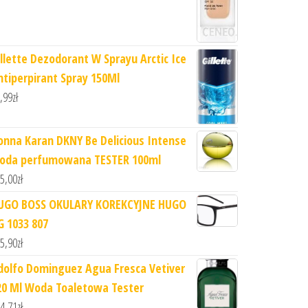
illette Dezodorant W Sprayu Arctic Ice
ntiperpirant Spray 150Ml
,99
zł
onna Karan DKNY Be Delicious Intense
oda perfumowana TESTER 100ml
5,00
zł
UGO BOSS OKULARY KOREKCYJNE HUGO
G 1033 807
5,90
zł
dolfo Dominguez Agua Fresca Vetiver
20 Ml Woda Toaletowa Tester
4,71
zł