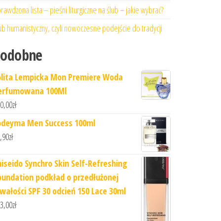
rawdzona lista – pieśni liturgiczne na ślub – jakie wybrać?
ub humanistyczny, czyli nowoczesne podejście do tradycji
Podobne
olita Lempicka Mon Premiere Woda
erfumowana 100Ml
0,00
zł
odeyma Men Success 100ml
,90
zł
hiseido Synchro Skin Self-Refreshing
oundation podkład o przedłużonej
rwałości SPF 30 odcień 150 Lace 30ml
3,00
zł