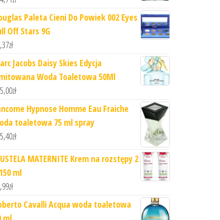
ouglas Paleta Cieni Do Powiek 002 Eyes
ll Off Stars 9G
,37
zł
arc Jacobs Daisy Skies Edycja
imitowana Woda Toaletowa 50Ml
5,00
zł
ancome Hypnose Homme Eau Fraiche
oda toaletowa 75 ml spray
5,40
zł
USTELA MATERNITE Krem na rozstępy 2
 150 ml
,99
zł
oberto Cavalli Acqua woda toaletowa
0 ml