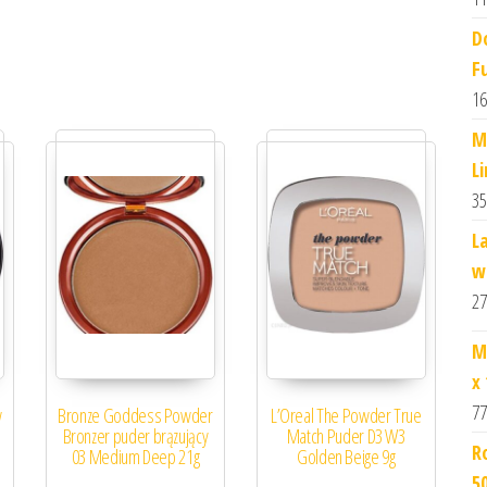
D
Fu
16
M
L
35
L
w
27
M
x
77
w
Bronze Goddess Powder
L’Oreal The Powder True
Bronzer puder brązujący
Match Puder D3 W3
R
03 Medium Deep 21g
Golden Beige 9g
5