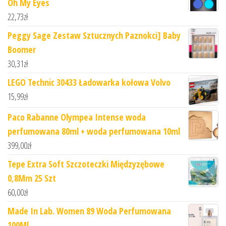
Oh My Eyes
22,73
zł
Peggy Sage Zestaw Sztucznych Paznokci] Baby
Boomer
30,31
zł
LEGO Technic 30433 Ładowarka kołowa Volvo
15,99
zł
Paco Rabanne Olympea Intense woda
perfumowana 80ml + woda perfumowana 10ml
399,00
zł
Tepe Extra Soft Szczoteczki Międzyzębowe
0,8Mm 25 Szt
60,00
zł
Made In Lab. Women 89 Woda Perfumowana
100Ml