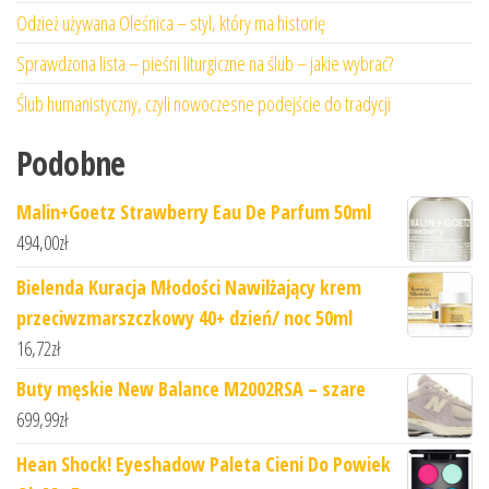
Odzież używana Oleśnica – styl, który ma historię
Sprawdzona lista – pieśni liturgiczne na ślub – jakie wybrać?
Ślub humanistyczny, czyli nowoczesne podejście do tradycji
Podobne
Malin+Goetz Strawberry Eau De Parfum 50ml
494,00
zł
Bielenda Kuracja Młodości Nawilżający krem
przeciwzmarszczkowy 40+ dzień/ noc 50ml
16,72
zł
Buty męskie New Balance M2002RSA – szare
699,99
zł
Hean Shock! Eyeshadow Paleta Cieni Do Powiek