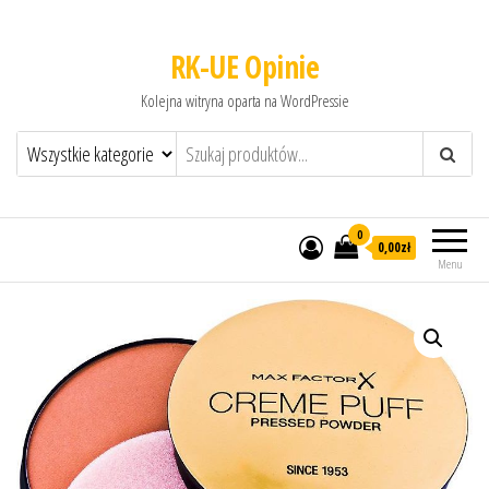
RK-UE Opinie
Kolejna witryna oparta na WordPressie
0
0,00zł
Menu