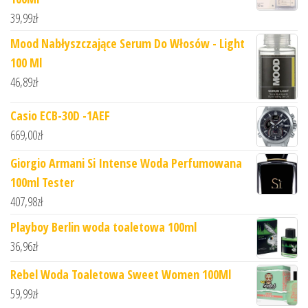
39,99
zł
Mood Nabłyszczające Serum Do Włosów - Light
100 Ml
46,89
zł
Casio ECB-30D -1AEF
669,00
zł
Giorgio Armani Si Intense Woda Perfumowana
100ml Tester
407,98
zł
Playboy Berlin woda toaletowa 100ml
36,96
zł
Rebel Woda Toaletowa Sweet Women 100Ml
59,99
zł