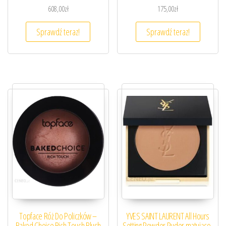
608,00
zł
175,00
zł
Sprawdź teraz!
Sprawdź teraz!
Topface Róż Do Policzków –
YVES SAINT LAURENT All Hours
Baked Choice Rich Touch Blush
Setting Powder Puder matująco-