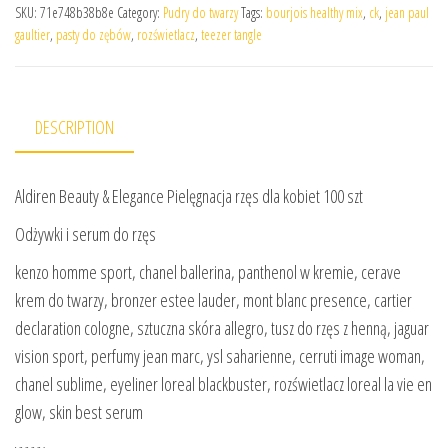
SKU:
71e748b38b8e
Category:
Pudry do twarzy
Tags:
bourjois healthy mix
,
ck
,
jean paul
gaultier
,
pasty do zębów
,
rozświetlacz
,
teezer tangle
DESCRIPTION
Aldiren Beauty & Elegance Pielęgnacja rzęs dla kobiet 100 szt
Odżywki i serum do rzęs
kenzo homme sport, chanel ballerina, panthenol w kremie, cerave
krem do twarzy, bronzer estee lauder, mont blanc presence, cartier
declaration cologne, sztuczna skóra allegro, tusz do rzęs z henną, jaguar
vision sport, perfumy jean marc, ysl saharienne, cerruti image woman,
chanel sublime, eyeliner loreal blackbuster, rozświetlacz loreal la vie en
glow, skin best serum