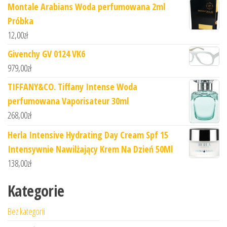
Montale Arabians Woda perfumowana 2ml
Próbka
12,00
zł
Givenchy GV 0124 VK6
979,00
zł
TIFFANY&CO. Tiffany Intense Woda
perfumowana Vaporisateur 30ml
268,00
zł
Herla Intensive Hydrating Day Cream Spf 15
Intensywnie Nawilżający Krem Na Dzień 50Ml
138,00
zł
Kategorie
Bez kategorii