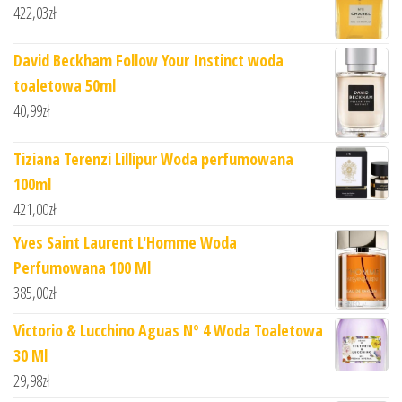
422,03
zł
David Beckham Follow Your Instinct woda
toaletowa 50ml
40,99
zł
Tiziana Terenzi Lillipur Woda perfumowana
100ml
421,00
zł
Yves Saint Laurent L'Homme Woda
Perfumowana 100 Ml
385,00
zł
Victorio & Lucchino Aguas Nº 4 Woda Toaletowa
30 Ml
29,98
zł