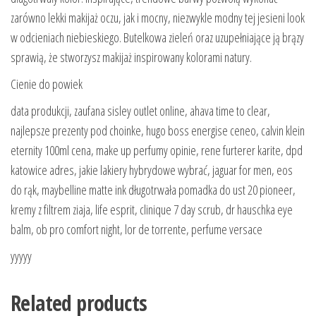
zarówno lekki makijaż oczu, jak i mocny, niezwykle modny tej jesieni look
w odcieniach niebieskiego. Butelkowa zieleń oraz uzupełniające ją brązy
sprawią, że stworzysz makijaż inspirowany kolorami natury.
Cienie do powiek
data produkcji, zaufana sisley outlet online, ahava time to clear,
najlepsze prezenty pod choinke, hugo boss energise ceneo, calvin klein
eternity 100ml cena, make up perfumy opinie, rene furterer karite, dpd
katowice adres, jakie lakiery hybrydowe wybrać, jaguar for men, eos
do rąk, maybelline matte ink długotrwała pomadka do ust 20 pioneer,
kremy z filtrem ziaja, life esprit, clinique 7 day scrub, dr hauschka eye
balm, ob pro comfort night, lor de torrente, perfume versace
yyyyy
Related products