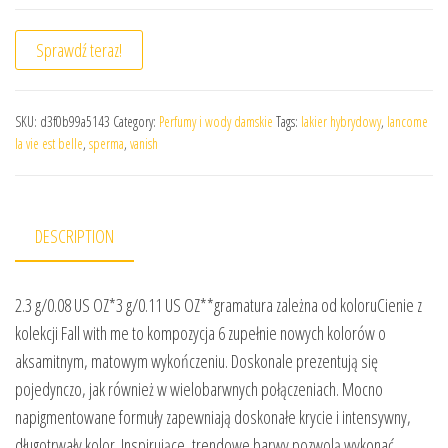
Sprawdź teraz!
SKU:
d3f0b99a5143
Category:
Perfumy i wody damskie
Tags:
lakier hybrydowy
,
lancome
la vie est belle
,
sperma
,
vanish
DESCRIPTION
2.3 g/0.08 US OZ*3 g/0.11 US OZ**gramatura zależna od koloruCienie z
kolekcji Fall with me to kompozycja 6 zupełnie nowych kolorów o
aksamitnym, matowym wykończeniu. Doskonale prezentują się
pojedynczo, jak również w wielobarwnych połączeniach. Mocno
napigmentowane formuły zapewniają doskonałe krycie i intensywny,
długotrwały kolor. Inspirujące, trendowe barwy pozwolą wykonać