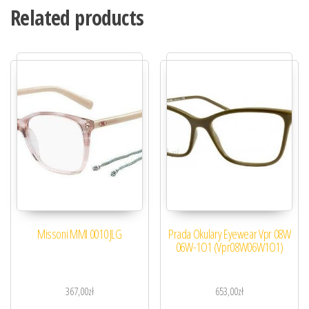
Related products
Missoni MMI 0010 JLG
Prada Okulary Eyewear Vpr 08W
06W-1O1 (Vpr08W06W1O1)
367,00
zł
653,00
zł