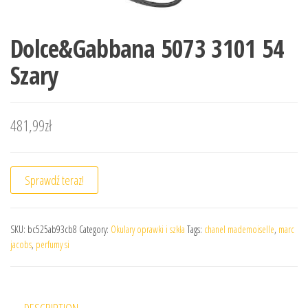
Dolce&Gabbana 5073 3101 54
Szary
481,99
zł
Sprawdź teraz!
SKU:
bc525ab93cb8
Category:
Okulary oprawki i szkła
Tags:
chanel mademoiselle
,
marc
jacobs
,
perfumy si
DESCRIPTION