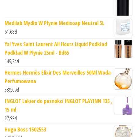
Medilab Mydło W Płynie Medisoap Neutral 5L
61,68
zł
Ysl Yves Saint Laurent All Hours Liquid Podkład
Podkład W Płynie 25ml - Bd65
149,24
zł
Hermes Hermès Elixir Des Merveilles 50Ml Woda
Perfumowana
539,00
zł
INGLOT Lakier do paznokci INGLOT PLAYINN 135 ,
15 ml
27,99
zł
Hugo Boss 1502553