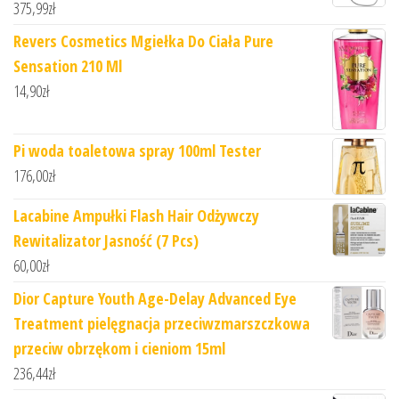
375,99
zł
Revers Cosmetics Mgiełka Do Ciała Pure
Sensation 210 Ml
14,90
zł
Pi woda toaletowa spray 100ml Tester
176,00
zł
Lacabine Ampułki Flash Hair Odżywczy
Rewitalizator Jasność (7 Pcs)
60,00
zł
Dior Capture Youth Age-Delay Advanced Eye
Treatment pielęgnacja przeciwzmarszczkowa
przeciw obrzękom i cieniom 15ml
236,44
zł