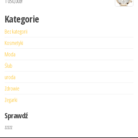
1 050,00
zł
Kategorie
Bez kategorii
Kosmetyki
Moda
Ślub
uroda
Zdrowie
Zegarki
Sprawdź
zzzzz