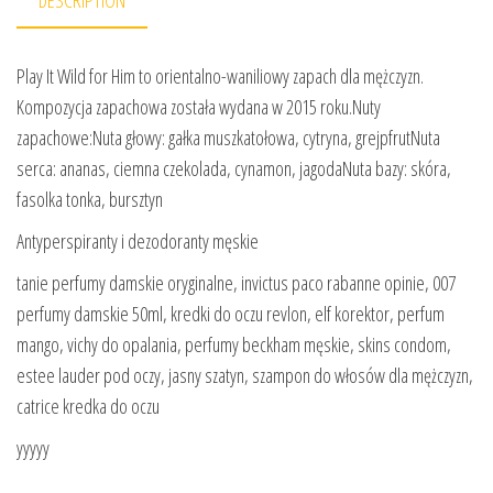
Play It Wild for Him to orientalno-waniliowy zapach dla mężczyzn.
Kompozycja zapachowa została wydana w 2015 roku.Nuty
zapachowe:Nuta głowy: gałka muszkatołowa, cytryna, grejpfrutNuta
serca: ananas, ciemna czekolada, cynamon, jagodaNuta bazy: skóra,
fasolka tonka, bursztyn
Antyperspiranty i dezodoranty męskie
tanie perfumy damskie oryginalne, invictus paco rabanne opinie, 007
perfumy damskie 50ml, kredki do oczu revlon, elf korektor, perfum
mango, vichy do opalania, perfumy beckham męskie, skins condom,
estee lauder pod oczy, jasny szatyn, szampon do włosów dla mężczyzn,
catrice kredka do oczu
yyyyy