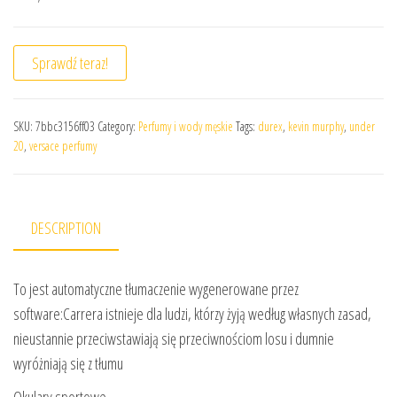
Sprawdź teraz!
SKU:
7bbc3156ff03
Category:
Perfumy i wody męskie
Tags:
durex
,
kevin murphy
,
under
20
,
versace perfumy
DESCRIPTION
To jest automatyczne tłumaczenie wygenerowane przez
software:Carrera istnieje dla ludzi, którzy żyją według własnych zasad,
nieustannie przeciwstawiają się przeciwnościom losu i dumnie
wyróżniają się z tłumu