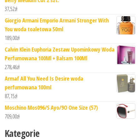
37,52
zł
Giorgio Armani Emporio Armani Stronger With
You woda toaletowa 50ml
189,00
zł
Calvin Klein Euphoria Zestaw Upominkowy Woda
Perfumowana 100Ml + Balsam 100Ml
278,46
zł
Armaf All You Need Is Desire woda
perfumowana 100ml
87,15
zł
Moschino Mos096/S Ayo/9O One Size (57)
709,00
zł
Kategorie