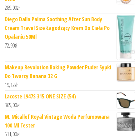
289,00
zł
Diego Dalla Palma Soothing After Sun Body
Cream Travel Size Łagodzący Krem Do Ciała Po
Opalaniu 50Ml
72,90
zł
Makeup Revolution Baking Powder Puder Sypki
Do Twarzy Banana 32 G
19,12
zł
Lacoste L947S 315 ONE SIZE (54)
365,00
zł
M. Micallef Royal Vintage Woda Perfumowana
100 Ml Tester
511,00
zł