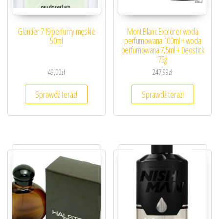
Glantier 719 perfumy męskie
Mont Blanc Explorer woda
50ml
perfumowana 100ml + woda
perfumowana 7,5ml + Deostick
75g
49,00
zł
247,99
zł
Sprawdź teraz!
Sprawdź teraz!