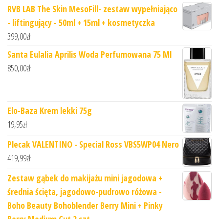
RVB LAB The Skin MesoFill- zestaw wypełniająco
- liftingujący - 50ml + 15ml + kosmetyczka
399,00
zł
Santa Eulalia Aprilis Woda Perfumowana 75 Ml
850,00
zł
Elo-Baza Krem lekki 75g
19,95
zł
Plecak VALENTINO - Special Ross VBS5WP04 Nero
419,99
zł
Zestaw gąbek do makijażu mini jagodowa +
średnia ścięta, jagodowo-pudrowo różowa -
Boho Beauty Bohoblender Berry Mini + Pinky
Berry Medium Cut 2 szt.