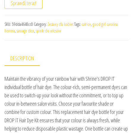
Sprawdź teraz!
SKU:
59dda4648cc0
Category:
Zestawy dla kobiet
Tags:
catrice
,
good girl carolina
herrera
,
sauvage dior
,
spinki do włosów
DESCRIPTION
Maintain the vibrancy of your rainbow hair with Shrine’s DROP IT
individual bottle of hair dye. The colour-rich, semi-permanent dyes can
be used to switch-up your look without the commitment, or to top up
colour in-between salon visits. Choose your favourite shade or
combine for custom colour. This replacement hair dye bottle for your
DROP IT Hair Dye Kit ensures that your colour is always fresh, while
helping to reduce disposable plastic wastage. One bottle can create up