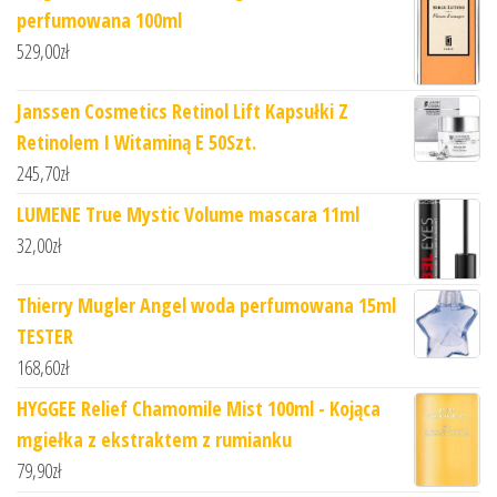
perfumowana 100ml
529,00
zł
Janssen Cosmetics Retinol Lift Kapsułki Z
Retinolem I Witaminą E 50Szt.
245,70
zł
LUMENE True Mystic Volume mascara 11ml
32,00
zł
Thierry Mugler Angel woda perfumowana 15ml
TESTER
168,60
zł
HYGGEE Relief Chamomile Mist 100ml - Kojąca
mgiełka z ekstraktem z rumianku
79,90
zł