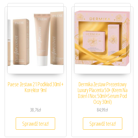
Paese Zestaw 21 Podkład 30ml +
Dermika Zestaw Prezentowy
Korektor 9ml
Luxury Placenta 50+ (Krem Na
Dzień I Noc 50ml+Serum Pod
Oczy 30ml)
38,76
zł
84,99
zł
Sprawdź teraz!
Sprawdź teraz!