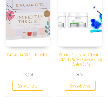
KiaCharlotta Gift Set „Incredible
Bielenda Professional Bielenda
Three”
2X Maska Algowa Aloesowa 190g
+ Zestaw Do Alg
127,70
zł
79,00
zł
Sprawdź teraz!
Sprawdź teraz!