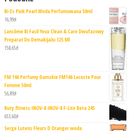
Bi-Es Pink Pearl Woda Perfumowana 50ml
16,99
zł
Lancôme Bi Facil Yeux Clean & Care Dwufazowy
Preparat Do Demakijażu 125 Ml
158,65
zł
FM 146 Perfumy Damskie FM146 Lacoste Pour
Femme 50ml
56,89
zł
Buty fitness INOV-8 INOV-8 F-Lite Beta 245
653,60
zł
Serge Lutens Fleurs D Oranger woda