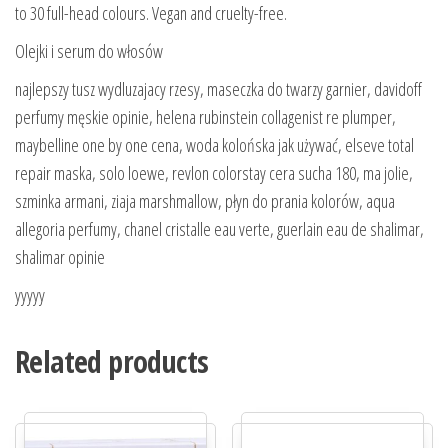
to 30 full-head colours. Vegan and cruelty-free.
Olejki i serum do włosów
najlepszy tusz wydluzajacy rzesy, maseczka do twarzy garnier, davidoff
perfumy męskie opinie, helena rubinstein collagenist re plumper,
maybelline one by one cena, woda kolońska jak używać, elseve total
repair maska, solo loewe, revlon colorstay cera sucha 180, ma jolie,
szminka armani, ziaja marshmallow, płyn do prania kolorów, aqua
allegoria perfumy, chanel cristalle eau verte, guerlain eau de shalimar,
shalimar opinie
yyyyy
Related products