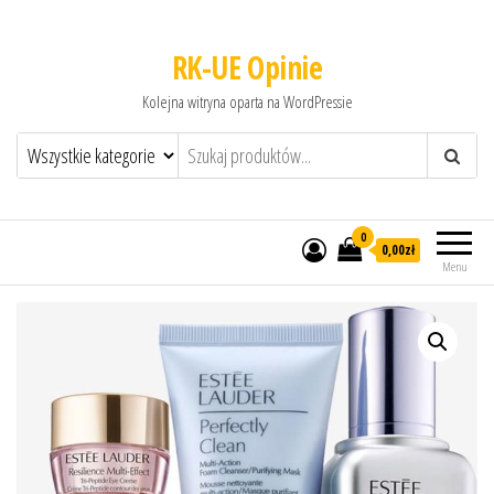
RK-UE Opinie
Kolejna witryna oparta na WordPressie
0
0,00zł
Menu