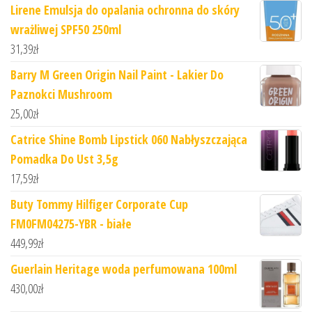
Lirene Emulsja do opalania ochronna do skóry
wrażliwej SPF50 250ml
31,39
zł
Barry M Green Origin Nail Paint - Lakier Do
Paznokci Mushroom
25,00
zł
Catrice Shine Bomb Lipstick 060 Nabłyszczająca
Pomadka Do Ust 3,5g
17,59
zł
Buty Tommy Hilfiger Corporate Cup
FM0FM04275-YBR - białe
449,99
zł
Guerlain Heritage woda perfumowana 100ml
430,00
zł