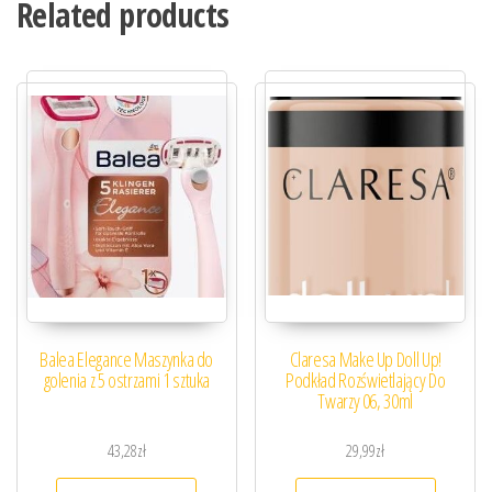
Related products
Balea Elegance Maszynka do
Claresa Make Up Doll Up!
golenia z 5 ostrzami 1 sztuka
Podkład Rozświetlający Do
Twarzy 06, 30ml
43,28
zł
29,99
zł