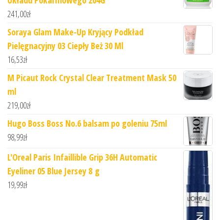
241,00
zł
Soraya Glam Make-Up Kryjący Podkład
Pielęgnacyjny 03 Ciepły Beż 30 Ml
16,53
zł
M Picaut Rock Crystal Clear Treatment Mask 50
ml
219,00
zł
Hugo Boss Boss No.6 balsam po goleniu 75ml
98,99
zł
L'Oreal Paris Infaillible Grip 36H Automatic
Eyeliner 05 Blue Jersey 8 g
19,99
zł