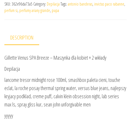
SKU:
362e96da73a5
Category:
Depilacja
Tags:
antonio banderas
,
invictus paco rabanne
,
perfum si
,
perfumy ariany grande
,
pupa
DESCRIPTION
Gillette Venus SPA Breeze – Maszynka dla kobiet + 2 wkłady
Depilacja
lancome tresor midnight rose 100ml, smashbox paleta cieni, touche
eclat, la roche posay thermal spring water, versus blue jeans, najlepszy
kryjacy podklad, creme puff, calvin klein obsession night, lab series
max ls, spray gliss kur, sean john unforgivable men
yyyyy