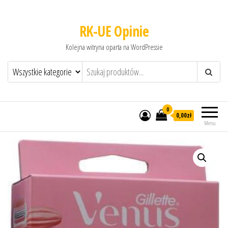
RK-UE Opinie
Kolejna witryna oparta na WordPressie
0
0,00zł
Menu