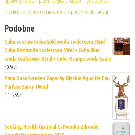
Sprawdzona lista – pieśni liturgiczne na ślub – jakie wybrać?
Ślub humanistyczny, czyli nowoczesne podejście do tradycji
Podobne
Cuba zestaw Cuba Gold woda toaletowa 35ml +
Cuba Red woda toaletowa 35ml + Cuba Blue
woda toaletowa 35ml + Cuba Orange woda toale
40,50
zł
Pana Dora Sweden Zapachy Męskie Aqua De Eau
Parfum Spray 100ml
1 135,95
zł
Seeking Health Optimal Gi Powder Zdrowie
Układu Pokarmowego 204G