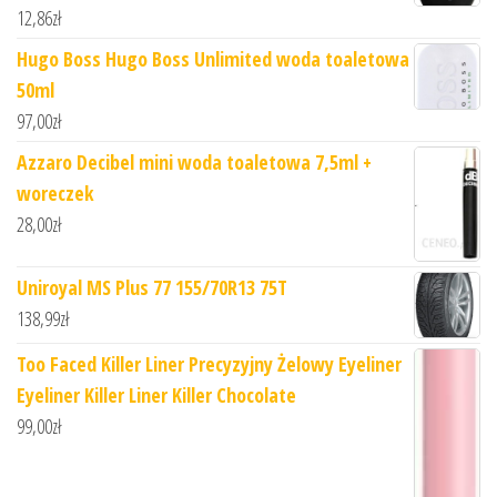
12,86
zł
Hugo Boss Hugo Boss Unlimited woda toaletowa
50ml
97,00
zł
Azzaro Decibel mini woda toaletowa 7,5ml +
woreczek
28,00
zł
Uniroyal MS Plus 77 155/70R13 75T
138,99
zł
Too Faced Killer Liner Precyzyjny Żelowy Eyeliner
Eyeliner Killer Liner Killer Chocolate
99,00
zł