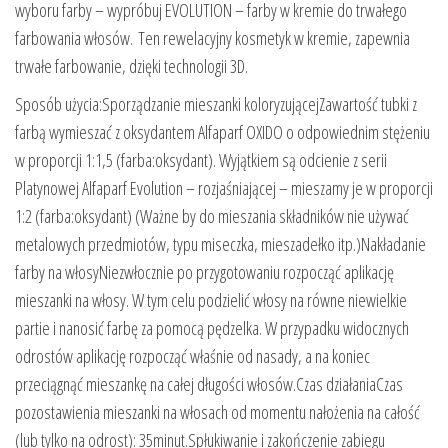
wyboru farby – wypróbuj EVOLUTION – farby w kremie do trwałego
farbowania włosów. Ten rewelacyjny kosmetyk w kremie, zapewnia
trwałe farbowanie, dzięki technologii 3D.
Sposób użycia:Sporządzanie mieszanki koloryzującejZawartość tubki z
farbą wymieszać z oksydantem Alfaparf OXIDO o odpowiednim stężeniu
w proporcji 1:1,5 (farba:oksydant). Wyjątkiem są odcienie z serii
Platynowej Alfaparf Evolution – rozjaśniającej – mieszamy je w proporcji
1:2 (farba:oksydant) (Ważne by do mieszania składników nie używać
metalowych przedmiotów, typu miseczka, mieszadełko itp.)Nakładanie
farby na włosyNiezwłocznie po przygotowaniu rozpocząć aplikację
mieszanki na włosy. W tym celu podzielić włosy na równe niewielkie
partie i nanosić farbę za pomocą pędzelka. W przypadku widocznych
odrostów aplikację rozpocząć właśnie od nasady, a na koniec
przeciągnąć mieszankę na całej długości włosów.Czas działaniaCzas
pozostawienia mieszanki na włosach od momentu nałożenia na całość
(lub tylko na odrost): 35minut.Spłukiwanie i zakończenie zabiegu