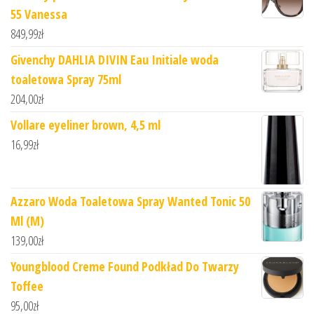
55 Vanessa
849,99
zł
Givenchy DAHLIA DIVIN Eau Initiale woda
toaletowa Spray 75ml
204,00
zł
Vollare eyeliner brown, 4,5 ml
16,99
zł
Azzaro Woda Toaletowa Spray Wanted Tonic 50
Ml (M)
139,00
zł
Youngblood Creme Found Podkład Do Twarzy
Toffee
95,00
zł