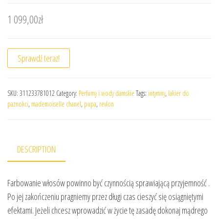
1 099,00
zł
Sprawdź teraz!
SKU:
311233781012
Category:
Perfumy i wody damskie
Tags:
intymny
,
lakier do
paznokci
,
mademoiselle chanel
,
pupa
,
revlon
DESCRIPTION
Farbowanie włosów powinno być czynnością sprawiającą przyjemność .
Po jej zakończeniu pragniemy przez długi czas cieszyć się osiągniętymi
efektami. Jeżeli chcesz wprowadzić w życie tę zasadę dokonaj mądrego