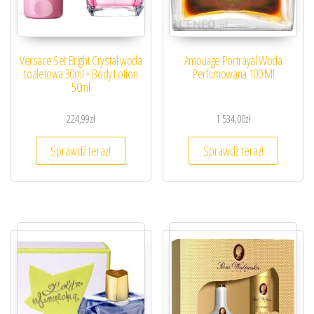
Versace Set Bright Crystal woda
Amouage Portrayal Woda
toaletowa 30ml + Body Lotion
Perfumowana 100 Ml
50ml
224,99
zł
1 534,00
zł
Sprawdź teraz!
Sprawdź teraz!