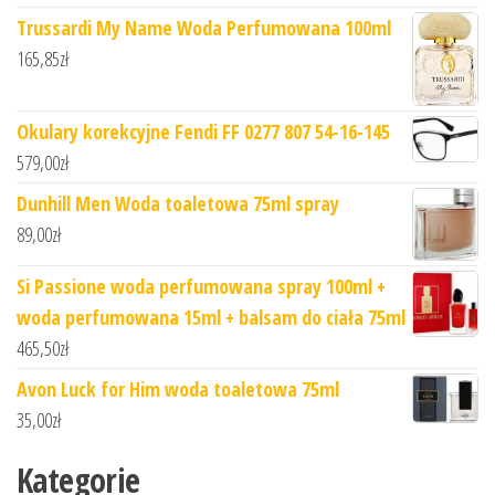
Trussardi My Name Woda Perfumowana 100ml
165,85
zł
Okulary korekcyjne Fendi FF 0277 807 54-16-145
579,00
zł
Dunhill Men Woda toaletowa 75ml spray
89,00
zł
Si Passione woda perfumowana spray 100ml +
woda perfumowana 15ml + balsam do ciała 75ml
465,50
zł
Avon Luck for Him woda toaletowa 75ml
35,00
zł
Kategorie