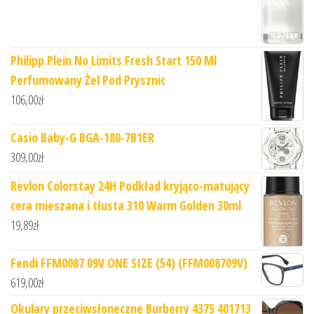
Philipp Plein No Limits Fresh Start 150 Ml
Perfumowany Żel Pod Prysznic
106,00
zł
Casio Baby-G BGA-180-7B1ER
309,00
zł
Revlon Colorstay 24H Podkład kryjąco-matujący
cera mieszana i tłusta 310 Warm Golden 30ml
19,89
zł
Fendi FFM0087 09V ONE SIZE (54) (FFM008709V)
619,00
zł
Okulary przeciwsłoneczne Burberry 4375 401713