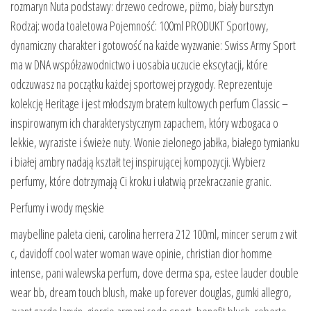
rozmaryn Nuta podstawy: drzewo cedrowe, piżmo, biały bursztyn
Rodzaj: woda toaletowa Pojemność: 100ml PRODUKT Sportowy,
dynamiczny charakter i gotowość na każde wyzwanie: Swiss Army Sport
ma w DNA współzawodnictwo i uosabia uczucie ekscytacji, które
odczuwasz na początku każdej sportowej przygody. Reprezentuje
kolekcję Heritage i jest młodszym bratem kultowych perfum Classic –
inspirowanym ich charakterystycznym zapachem, który wzbogaca o
lekkie, wyraziste i świeże nuty. Wonie zielonego jabłka, białego tymianku
i białej ambry nadają kształt tej inspirującej kompozycji. Wybierz
perfumy, które dotrzymają Ci kroku i ułatwią przekraczanie granic.
Perfumy i wody męskie
maybelline paleta cieni, carolina herrera 212 100ml, mincer serum z wit
c, davidoff cool water woman wave opinie, christian dior homme
intense, pani walewska perfum, dove derma spa, estee lauder double
wear bb, dream touch blush, make up forever douglas, gumki allegro,