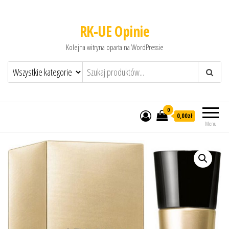
RK-UE Opinie
Kolejna witryna oparta na WordPressie
0
0,00zł
Menu