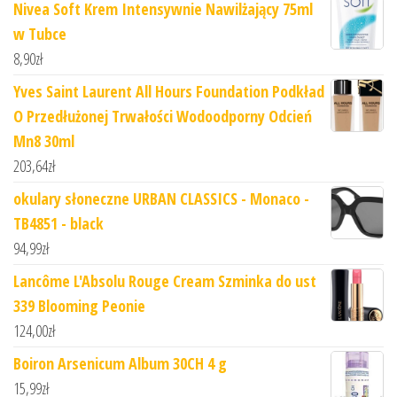
Nivea Soft Krem Intensywnie Nawilżający 75ml
w Tubce
8,90
zł
Yves Saint Laurent All Hours Foundation Podkład
O Przedłużonej Trwałości Wodoodporny Odcień
Mn8 30ml
203,64
zł
okulary słoneczne URBAN CLASSICS - Monaco -
TB4851 - black
94,99
zł
Lancôme L'Absolu Rouge Cream Szminka do ust
339 Blooming Peonie
124,00
zł
Boiron Arsenicum Album 30CH 4 g
15,99
zł