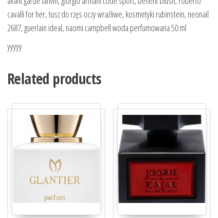
avant garde lanvin, giorgio armani code sport, benefit blush, roberto
cavalli for her, tusz do rzęs oczy wrażliwe, kosmetyki rubinstein, neonail
2687, guerlain ideal, naomi campbell woda perfumowana 50 ml
yyyyy
Related products