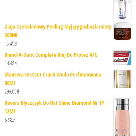
Ziaja Czekoladowy Peeling Myjącygruboziarnisty
200Ml
15,49
zł
Blend-A-Dent Complete Klej Do Protez 47G
14,48
zł
Mancera Instant Crush Woda Perfumowana
60Ml
299,00
zł
Revers Błyszczyk Do Ust Shine Diamond Nr 1P
12Ml
6,98
zł