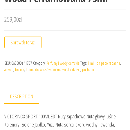
259,00
zł
Sprawdź teraz!
SKU:
0a0600e41737
Category:
Perfumy i wody damskie
Tags:
1 million paco rabanne
,
anwen
,
bo ing
,
henna do włosów
,
kosmetyki dla dzieci
,
pusheen
DESCRIPTION
VICTORINOX SPORT 100ML EDT Nuty zapachowe Nuta głowy: Liście
Kolendry, Zielone Jabłko, Yuzu Nuta serca: akord wodny, lawenda,