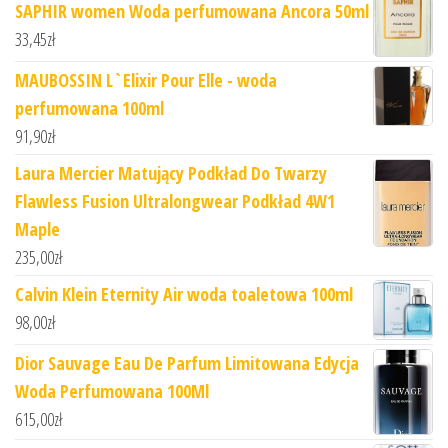
SAPHIR women Woda perfumowana Ancora 50ml
33,45
zł
MAUBOSSIN L`Elixir Pour Elle - woda
perfumowana 100ml
91,90
zł
Laura Mercier Matujący Podkład Do Twarzy
Flawless Fusion Ultralongwear Podkład 4W1
Maple
235,00
zł
Calvin Klein Eternity Air woda toaletowa 100ml
98,00
zł
Dior Sauvage Eau De Parfum Limitowana Edycja
Woda Perfumowana 100Ml
615,00
zł