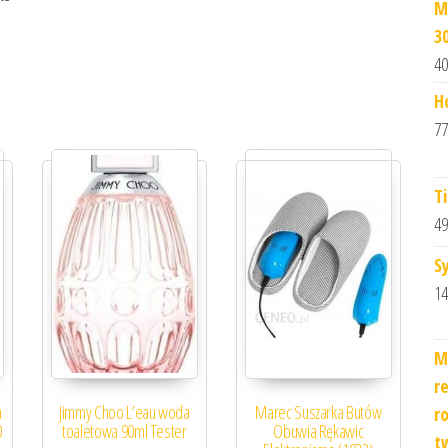
M
3
40
H
77
T
49
S
14
M
r
n
Jimmy Choo L’eau woda
Marec Suszarka Butów
r
0
toaletowa 90ml Tester
Obuwia Rękawic
t