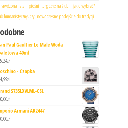
rawdzona lista – pieśni liturgiczne na ślub – jakie wybrać?
ub humanistyczny, czyli nowoczesne podejście do tradycji
Podobne
ean Paul Gaultier Le Male Woda
oaletowa 40ml
5,24
zł
oschino - Czapka
4,99
zł
trand S735LXVLML-CSL
0,00
zł
mporio Armani AR2447
0,00
zł