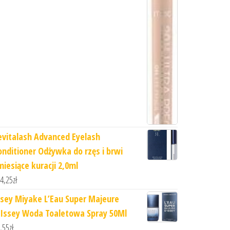
evitalash Advanced Eyelash
onditioner Odżywka do rzęs i brwi
miesiące kuracji 2,0ml
4,25
zł
ssey Miyake L’Eau Super Majeure
’Issey Woda Toaletowa Spray 50Ml
,55
zł