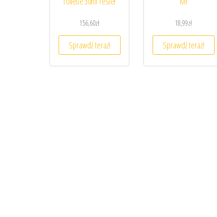
Toilette 30ml Tester
Ml
156,60
zł
18,99
zł
Sprawdź teraz!
Sprawdź teraz!