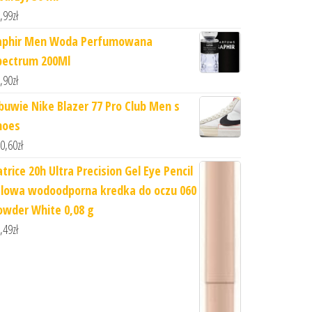
,99
zł
aphir Men Woda Perfumowana
pectrum 200Ml
,90
zł
buwie Nike Blazer 77 Pro Club Men s
hoes
0,60
zł
trice 20h Ultra Precision Gel Eye Pencil
elowa wodoodporna kredka do oczu 060
owder White 0,08 g
,49
zł