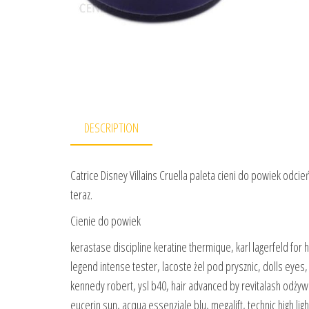
DESCRIPTION
Catrice Disney Villains Cruella paleta cieni do powiek odcień
teraz.
Cienie do powiek
kerastase discipline keratine thermique, karl lagerfeld fo
legend intense tester, lacoste żel pod prysznic, dolls eyes
kennedy robert, ysl b40, hair advanced by revitalash odży
eucerin sun, acqua essenziale blu, megalift, technic high ligh