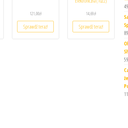
Elektroniczna (1022)
49
121,00
zł
14,69
zł
S
S
Sprawdź teraz!
Sprawdź teraz!
89
O
S
59
Ca
ż
P
11