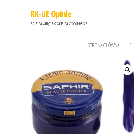
RK-UE Opinie
Kolejna witryna oparta na WordPressie
STRONA GŁÓWNA
B