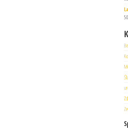
L
50
K
Be
Ko
M
Śl
ur
Zd
Ze
S