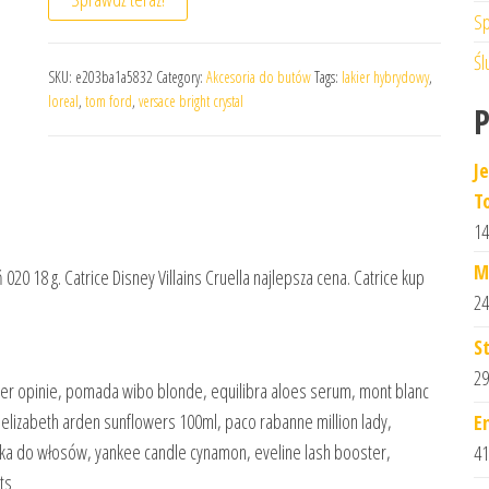
Sp
Śl
SKU:
e203ba1a5832
Category:
Akcesoria do butów
Tags:
lakier hybrydowy
,
loreal
,
tom ford
,
versace bright crystal
J
T
14
M
 020 18 g. Catrice Disney Villains Cruella najlepsza cena. Catrice kup
24
S
29
r her opinie, pomada wibo blonde, equilibra aloes serum, mont blanc
, elizabeth arden sunflowers 100ml, paco rabanne million lady,
E
wka do włosów, yankee candle cynamon, eveline lash booster,
41
ts