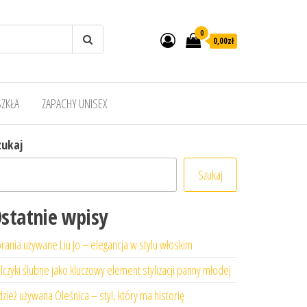
0
0,00zł
SZKŁA
ZAPACHY UNISEX
zukaj
Szukaj
statnie wpisy
rania używane Liu Jo – elegancja w stylu włoskim
lczyki ślubne jako kluczowy element stylizacji panny młodej
zież używana Oleśnica – styl, który ma historię