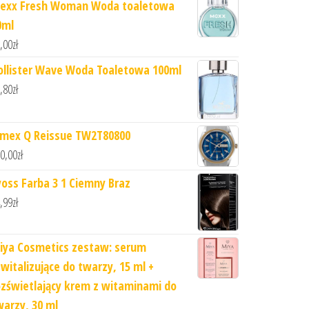
exx Fresh Woman Woda toaletowa
0ml
,00
zł
ollister Wave Woda Toaletowa 100ml
,80
zł
imex Q Reissue TW2T80800
0,00
zł
yoss Farba 3 1 Ciemny Braz
,99
zł
iya Cosmetics zestaw: serum
ewitalizujące do twarzy, 15 ml +
ozświetlający krem z witaminami do
warzy, 30 ml