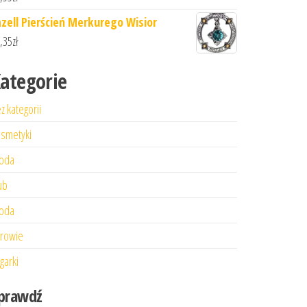
azell Pierścień Merkurego Wisior
,35
zł
ategorie
z kategorii
smetyki
oda
ub
oda
rowie
garki
prawdź