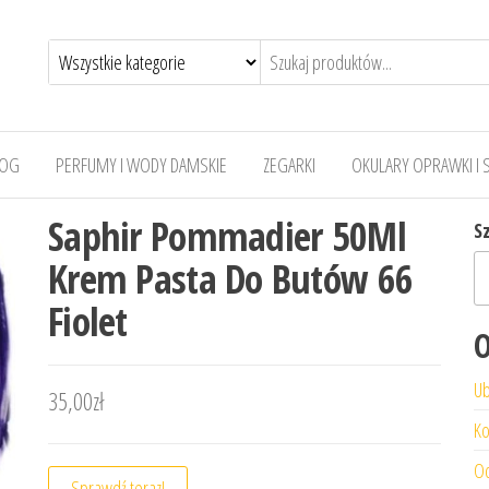
LOG
PERFUMY I WODY DAMSKIE
ZEGARKI
OKULARY OPRAWKI I 
Saphir Pommadier 50Ml
S
Krem Pasta Do Butów 66
Fiolet
O
Ub
35,00
zł
Ko
Od
Sprawdź teraz!