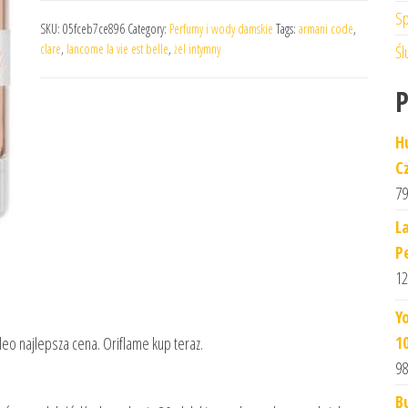
Sp
SKU:
05fceb7ce896
Category:
Perfumy i wody damskie
Tags:
armani code
,
clare
,
lancome la vie est belle
,
żel intymny
Śl
H
C
79
L
P
12
Y
1
eo najlepsza cena. Oriflame kup teraz.
98
B