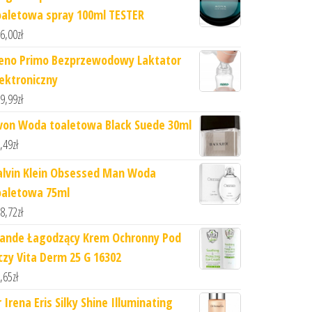
oaletowa spray 100ml TESTER
6,00
zł
eno Primo Bezprzewodowy Laktator
lektroniczny
9,99
zł
von Woda toaletowa Black Suede 30ml
,49
zł
alvin Klein Obsessed Man Woda
oaletowa 75ml
8,72
zł
iande Łagodzący Krem Ochronny Pod
czy Vita Derm 25 G 16302
,65
zł
 Irena Eris Silky Shine Illuminating