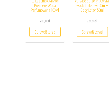
Lolita Lempicka Mon
Versace Set Bright Crysta
Premiere Woda
woda toaletowa 30ml +
Perfumowana 100Ml
Body Lotion 50ml
200,00
zł
224,99
zł
Sprawdź teraz!
Sprawdź teraz!