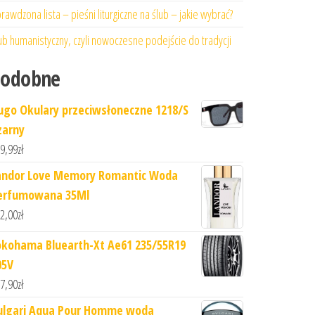
rawdzona lista – pieśni liturgiczne na ślub – jakie wybrać?
ub humanistyczny, czyli nowoczesne podejście do tradycji
Podobne
ugo Okulary przeciwsłoneczne 1218/S
zarny
9,99
zł
andor Love Memory Romantic Woda
erfumowana 35Ml
2,00
zł
okohama Bluearth-Xt Ae61 235/55R19
05V
7,90
zł
ulgari Aqua Pour Homme woda