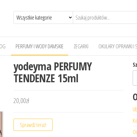
LOG
PERFUMY I WODY DAMSKIE
ZEGARKI
OKULARY OPRAWKI I 
yodeyma PERFUMY
S
TENDENZE 15ml
O
20,00
zł
Ub
Ko
Sprawdź teraz!
Od