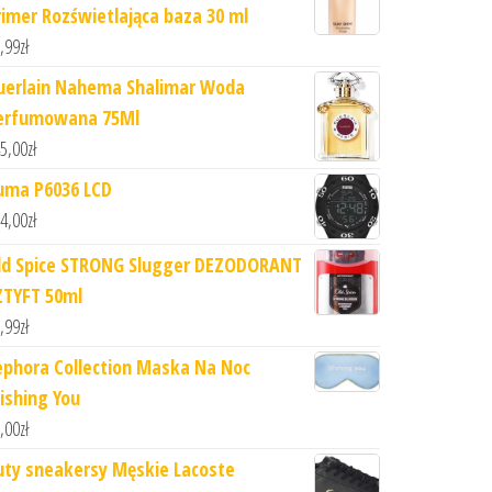
rimer Rozświetlająca baza 30 ml
,99
zł
uerlain Nahema Shalimar Woda
erfumowana 75Ml
5,00
zł
uma P6036 LCD
4,00
zł
ld Spice STRONG Slugger DEZODORANT
ZTYFT 50ml
,99
zł
ephora Collection Maska Na Noc
ishing You
,00
zł
uty sneakersy Męskie Lacoste