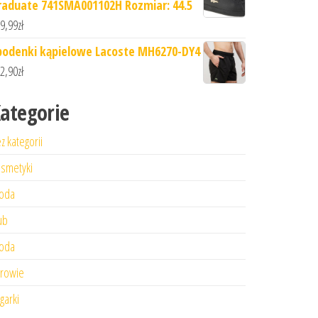
raduate 741SMA001102H Rozmiar: 44.5
9,99
zł
podenki kąpielowe Lacoste MH6270-DY4
2,90
zł
ategorie
z kategorii
smetyki
oda
ub
oda
rowie
garki