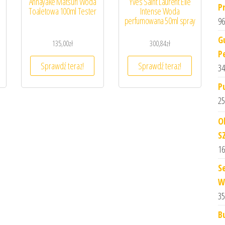
l
Annayake Matsuri Woda
Yves Saint Laurent Elle
P
Toaletowa 100ml Tester
Intense Woda
perfumowana 50ml spray
96
G
135,00
zł
300,84
zł
P
Sprawdź teraz!
Sprawdź teraz!
34
P
25
O
S
16
S
W
35
B