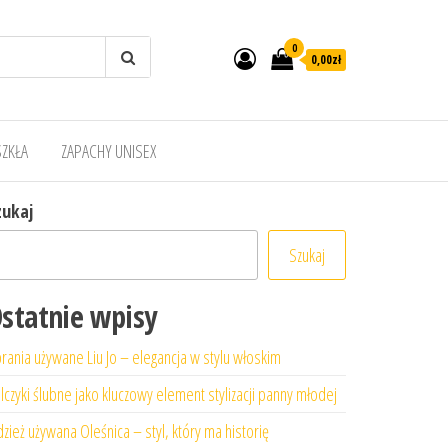
0
0,00zł
SZKŁA
ZAPACHY UNISEX
zukaj
Szukaj
statnie wpisy
rania używane Liu Jo – elegancja w stylu włoskim
lczyki ślubne jako kluczowy element stylizacji panny młodej
zież używana Oleśnica – styl, który ma historię