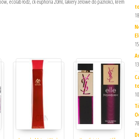
bów, ecolab łódź, ck euphoria 20ml, lakiery zelowe do paznokci, krem
t
18
N
E
15
A
13
C
t
10
T
O
78
Dr