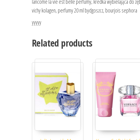
lancome la vie est belle perfumy, kredka wybielająca do zę
vichy kolagen, perfumy 20 ml bydgoszcz, bourjois sephora
yyyyy
Related products