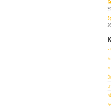
G
39
S
26
K
Be
Ko
M
Śl
ur
Zd
Ze