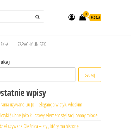
0
0,00zł
SZKŁA
ZAPACHY UNISEX
zukaj
Szukaj
statnie wpisy
rania używane Liu Jo – elegancja w stylu włoskim
lczyki ślubne jako kluczowy element stylizacji panny młodej
zież używana Oleśnica – styl, który ma historię