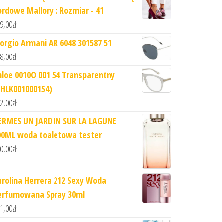
ordowe Mallory : Rozmiar - 41
9,00
zł
iorgio Armani AR 6048 301587 51
8,00
zł
hloe 0010O 001 54 Transparentny
CHLK001000154)
2,00
zł
ERMES UN JARDIN SUR LA LAGUNE
00ML woda toaletowa tester
0,00
zł
arolina Herrera 212 Sexy Woda
erfumowana Spray 30ml
1,00
zł