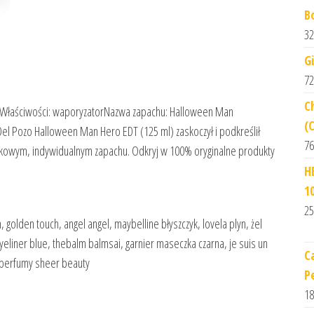
B
32
G
72
C
e)Właściwości: waporyzatorNazwa zapachu: Halloween Man
(
el Pozo Halloween Man Hero EDT (125 ml) zaskoczył i podkreślił
76
tkowym, indywidualnym zapachu. Odkryj w 100% oryginalne produkty
H
1
25
 golden touch, angel angel, maybelline błyszczyk, lovela plyn, żel
eliner blue, thebalm balmsai, garnier maseczka czarna, je suis un
C
 perfumy sheer beauty
P
18