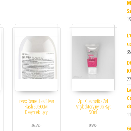
M
S
19
L
u
35
D
K
27
L
C
Invex Remedies Silver
Apn Cosmetics Żel
d
Flash 50 500Ml
Antybakteryjny Do Rąk
Dezynfekujący
50ml
11
36,79
zł
0,99
zł
G