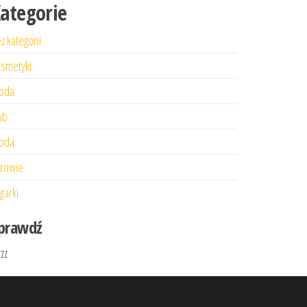
ategorie
z kategorii
smetyki
oda
ub
oda
rowie
garki
prawdź
zzz