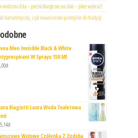
rawdzona lista – pieśni liturgiczne na ślub – jakie wybrać?
ub humanistyczny, czyli nowoczesne podejście do tradycji
Podobne
ivea Men Invisible Black & White
ntyprespirant W Sprayu 150 Ml
,00
zł
aura Biagiotti Laura Woda Toaletowa
5ml
5,14
zł
amszowe Wężowe Czółenka Z Ozdobą