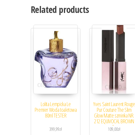
Related products
Lolita Lempicka Le
Yves Saint Laurent Rouge
Premier Woda toaletowa
Pur Couture The Slim
80ml TESTER
Glow Matte szminka NR.
212 EQUIVOCAL BROWN
2g
399,99
zł
109,00
zł