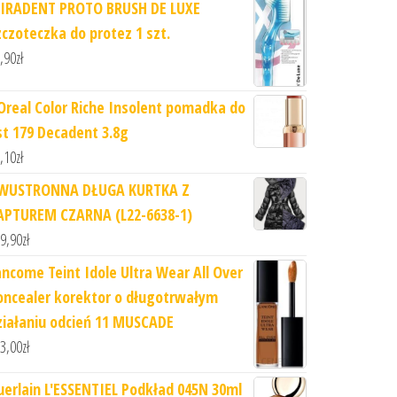
IRADENT PROTO BRUSH DE LUXE
zczoteczka do protez 1 szt.
,90
zł
'Oreal Color Riche Insolent pomadka do
st 179 Decadent 3.8g
,10
zł
WUSTRONNA DŁUGA KURTKA Z
APTUREM CZARNA (L22-6638-1)
9,90
zł
ancome Teint Idole Ultra Wear All Over
oncealer korektor o długotrwałym
ziałaniu odcień 11 MUSCADE
3,00
zł
uerlain L'ESSENTIEL Podkład 045N 30ml