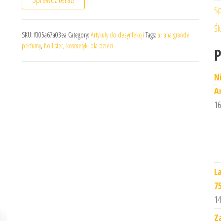
Sp
Śl
SKU:
f005a67a03ea
Category:
Artykuły do dezynfekcji
Tags:
ariana grande
perfumy
,
hollister
,
kosmetyki dla dzieci
N
A
16
L
7
14
Z