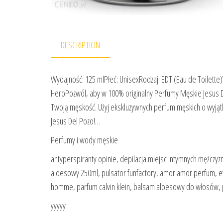
DESCRIPTION
Wydajność: 125 mlPłeć: UnisexRodzaj: EDT (Eau de Toilett
HeroPozwól, aby w 100% originalny Perfumy Męskie Jesus D
Twoją męskość. Użyj ekskluzywnych perfum męskich o wyją
Jesus Del Pozo!…
Perfumy i wody męskie
antyperspiranty opinie, depilacja miejsc intymnych mężczyzn,
aloesowy 250ml, pulsator funfactory, amor amor perfum, ey
homme, parfum calvin klein, balsam aloesowy do włosów,
yyyyy