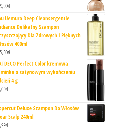
9,00
zł
hu Uemura Deep Cleansergentle
adiance Delikatny Szampon
czyszczający Dla Zdrowych I Pięknych
łosów 400ml
5,00
zł
RTDECO Perfect Color kremowa
zminka o satynowym wykończeniu
dcień 4 g
,00
zł
ppercut Deluxe Szampon Do Włosów
lear Scalp 240ml
,99
zł