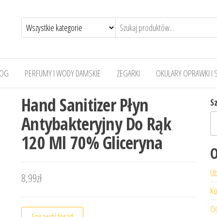
LOG
PERFUMY I WODY DAMSKIE
ZEGARKI
OKULARY OPRAWKI I 
Hand Sanitizer Płyn
S
Antybakteryjny Do Rąk
120 Ml 70% Gliceryna
O
Ub
8,99
zł
Ko
Od
Sprawdź teraz!