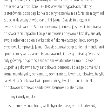
oznaczenia na produkcie: TESTER.W wielu przypadkach, flakony
testerów nie posiadają korka.zapachy testerów nie różnią się niczym od
zapachu klasycznych wód danej linii.Jaguar Classic to elegancki i
uwodzicielski zapach. Samochody nowej generacji, stały się inspiracją
do stworzenia zapachu. Lśniące nadwozia i opływowe kształty, znalazły
swoje odzwierciedlenie w kształcie flakonu-czystego i luksusowego.
zmysłowa kompozycja Jaguar Classic stanowi połączenie nut mandarynki
i pomarańczy wraz z aromatyczną lawendą i bazylią. Unikalną świeżość
nuty głównej, połączono z zapachem kwiatu lotosa i imbiru. Całość
uzupełniają drzewne nuty sandałowca,benzoesu i białego piżma.Nuta
górna: mandarynka, bergamota, pomarańcza, lawenda, jałowiec, bazylia
i anyż. Nuta środkowa: kwiat pomarańczy, kwiat lotosu i imbir. Nuta
podstawowa: drzewo sandałowe, benzoes i białe piżmo.
Perfumy i wody męskie
boss femme by hugo boss, wella hydrate mask, estee lauder róż,