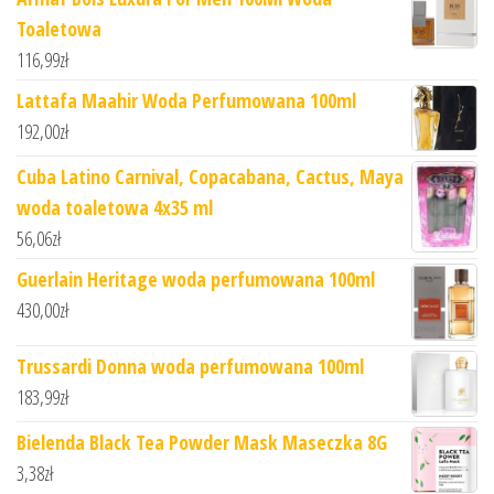
Toaletowa
116,99
zł
Lattafa Maahir Woda Perfumowana 100ml
192,00
zł
Cuba Latino Carnival, Copacabana, Cactus, Maya
woda toaletowa 4x35 ml
56,06
zł
Guerlain Heritage woda perfumowana 100ml
430,00
zł
Trussardi Donna woda perfumowana 100ml
183,99
zł
Bielenda Black Tea Powder Mask Maseczka 8G
3,38
zł