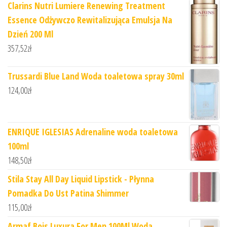
Clarins Nutri Lumiere Renewing Treatment
Essence Odżywczo Rewitalizująca Emulsja Na
Dzień 200 Ml
357,52
zł
Trussardi Blue Land Woda toaletowa spray 30ml
124,00
zł
ENRIQUE IGLESIAS Adrenaline woda toaletowa
100ml
148,50
zł
Stila Stay All Day Liquid Lipstick - Płynna
Pomadka Do Ust Patina Shimmer
115,00
zł
Armaf Bois Luxura For Men 100Ml Woda