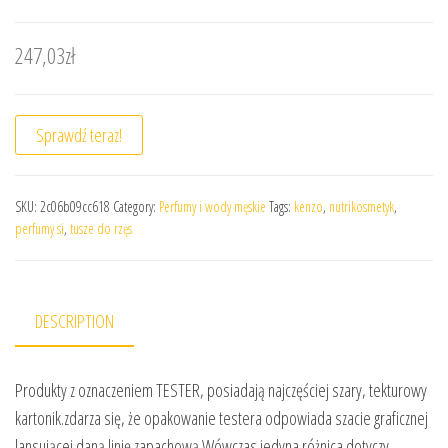
247,03
zł
Sprawdź teraz!
SKU:
2c06b09cc618
Category:
Perfumy i wody męskie
Tags:
kenzo
,
nutrikosmetyk
,
perfumy si
,
tusze do rzęs
DESCRIPTION
Produkty z oznaczeniem TESTER, posiadają najczęściej szary, tekturowy
kartonik.zdarza się, że opakowanie testera odpowiada szacie graficznej
lansującej daną linię zapachową.Wówczas jedyna różnica dotyczy