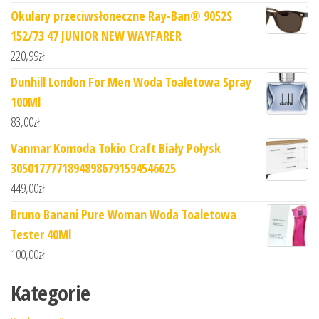
Okulary przeciwsłoneczne Ray-Ban® 9052S
152/73 47 JUNIOR NEW WAYFARER
220,99
zł
Dunhill London For Men Woda Toaletowa Spray
100Ml
83,00
zł
Vanmar Komoda Tokio Craft Biały Połysk
30501777718948986791594546625
449,00
zł
Bruno Banani Pure Woman Woda Toaletowa
Tester 40Ml
100,00
zł
Kategorie