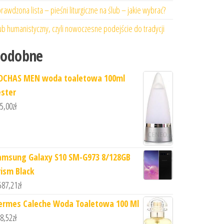
rawdzona lista – pieśni liturgiczne na ślub – jakie wybrać?
ub humanistyczny, czyli nowoczesne podejście do tradycji
Podobne
OCHAS MEN woda toaletowa 100ml
ester
5,00
zł
amsung Galaxy S10 SM-G973 8/128GB
rism Black
587,21
zł
ermes Caleche Woda Toaletowa 100 Ml
8,52
zł