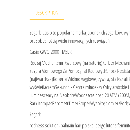
DESCRIPTION
Zegarki Casio to popularna marka japońskich zegarków, wyr
oraz obecnością wielu innowacyjnych rozwiązań.
Casio GWG-2000 -1A5ER
Rodzaj Mechanizmu Kwarcowy (na baterię)Kaliber Mechani
Zegara Atomowego Za Pomocą Fal RadiowychShock Resistan
(najtwardsze)Koperta Włókno węglowe, żywica, stalKształt
wyświetlaczemSekundnik CentralnyIndeksy Cyfry arabskie i
Luminescencyjna NeobriteWodoszczelność 20 ATM (200M,
Bar) KompasBarometrTimerStoperWysokościomierzPodświ
Zegarki
redness solution, balmain hair polska, serge lutens feminit