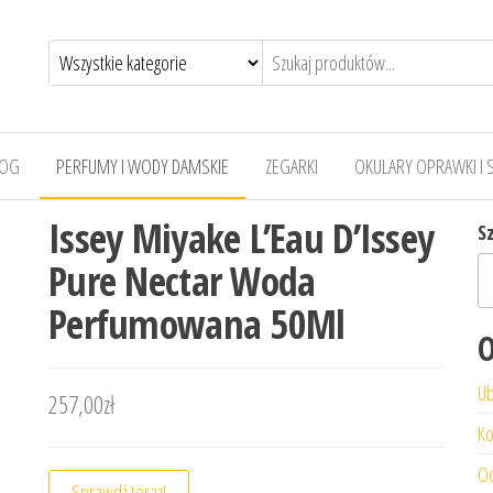
LOG
PERFUMY I WODY DAMSKIE
ZEGARKI
OKULARY OPRAWKI I 
Issey Miyake L’Eau D’Issey
S
Pure Nectar Woda
Perfumowana 50Ml
O
Ub
257,00
zł
Ko
Od
Sprawdź teraz!