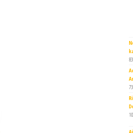
N
k
83
A
A
73
R
D
10
A