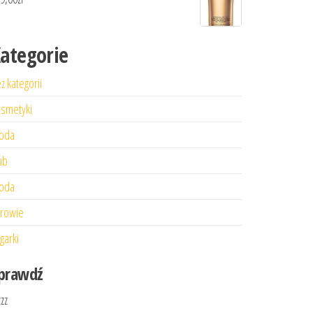
ategorie
z kategorii
smetyki
oda
ub
oda
rowie
garki
prawdź
zzz