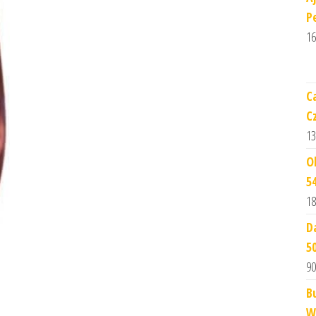
P
16
C
C
13
O
5
18
D
5
90
B
W