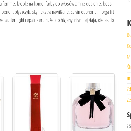
ia femme, krople na libido, farby do włosów zimne odcienie, boss
enefit błyszczyk, skyn ekstra nawilżane, calvin euphoria, filorga lift
e lauder night repair serum, żel do higieny intymnej ziaja, olejek do
K
Be
Ko
M
Śl
ur
Zd
Ze
S
zz