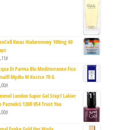
eoCell Kwas Hialuronowy 100mg 60
aps
,11
zł
cqua Di Parma Blu Mediterraneo Fico
malfi Mydło W Kostce 70 G
,00
zł
immel London Super Gel Step1 Lakier
o Paznokci 12Ml 054 Trust You
,00
zł
jmal Evoke Gold Her Woda