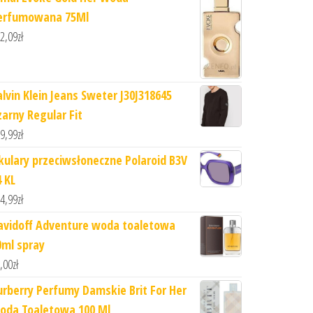
erfumowana 75Ml
2,09
zł
alvin Klein Jeans Sweter J30J318645
zarny Regular Fit
9,99
zł
kulary przeciwsłoneczne Polaroid B3V
4 KL
4,99
zł
avidoff Adventure woda toaletowa
0ml spray
,00
zł
urberry Perfumy Damskie Brit For Her
oda Toaletowa 100 Ml