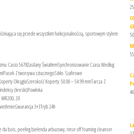
25
O
G
óżniająca się przede wszystkim funkcjonalnością, sportowym stylem
50
M
55
zmu Casio 5678Zasilany ŚwiatłemSynchronizowanie Czasu Według
tPasek Z tworzywa sztucznegoSzkło Szafirowe
C
 Koperty OkrągłaSzerokość Koperty 50.00 – 54.99 mmTarcza Z
P
 indeksy (kreski)Powłoka
46
 WR200, 20
etlenieGwarancja 3+3Tryb 24h
L
e du bois, peeling bielenda arbuzowy, rinse off foaming cleanser
17