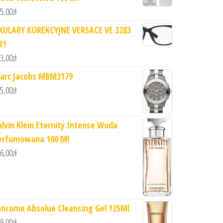
5,00
zł
KULARY KOREKCYJNE VERSACE VE 3283
B1
3,00
zł
arc Jacobs MBM3179
5,00
zł
alvin Klein Eternity Intense Woda
erfumowana 100 Ml
6,00
zł
ancome Absolue Cleansing Gel 125Ml
9,00
zł