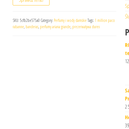
Sp
Śl
SKU:
5cfb2be575a0
Category:
Perfumy i wody damskie
Tags:
1 million paco
rabanne
,
banderas
,
perfumy ariana grande
,
prezerwatywa durex
R
t
12
S
P
2 
H
39