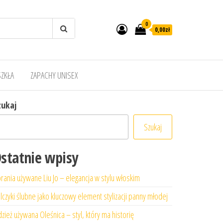
0
0,00zł
SZKŁA
ZAPACHY UNISEX
zukaj
Szukaj
statnie wpisy
rania używane Liu Jo – elegancja w stylu włoskim
lczyki ślubne jako kluczowy element stylizacji panny młodej
zież używana Oleśnica – styl, który ma historię