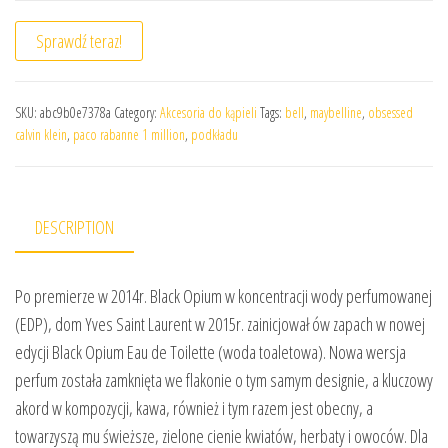
Sprawdź teraz!
SKU:
abc9b0e7378a
Category:
Akcesoria do kąpieli
Tags:
bell
,
maybelline
,
obsessed
calvin klein
,
paco rabanne 1 million
,
podkładu
DESCRIPTION
Po premierze w 2014r. Black Opium w koncentracji wody perfumowanej
(EDP), dom Yves Saint Laurent w 2015r. zainicjował ów zapach w nowej
edycji Black Opium Eau de Toilette (woda toaletowa). Nowa wersja
perfum została zamknięta we flakonie o tym samym designie, a kluczowy
akord w kompozycji, kawa, również i tym razem jest obecny, a
towarzyszą mu świeższe, zielone cienie kwiatów, herbaty i owoców. Dla