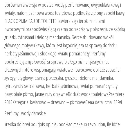
porównania wersja w postaci wody perfumowanej uwypuklała kawę i
kwiaty, natomiast nowa woda toaletowa podkreśla zielony aspekt kawy.
BLACK OPIUM EAU DE TOILETTE otwiera się cierpkimi nutami
owocowymi oraz odświeżającą czarną porzeczką w połączeniu ze skórką
gruszki, cytrusami i zieloną mandarynką. Serce zbudowano wokół
głównego motywu kawy, która jest łagodniejsza za sprawą dodatku
herbaty jaśminowej i słodkiego kwiatu pomarańczy. Perfumy
podkreślają zmysłowość za sprawą białego piżma i jasnych nut
drzewnych, które wspomagają kwiatowe i owocowe oblicze zapachu.
xyz xyynuty głowy: czarna porzeczka, gruszka, zielona mandarynka,
cytrusynuty serca: kawa, herbata jaśminowa, kwiat pomarańczynuty
bazy: białe piżmo, jasne nuty drzewneRodzaj: woda toaletowaPremiera:
2015Kategoria: kwiatowo – drzewno – piżmoweCena detaliczna: 339zł
Perfumy i wody damskie
kredka do brwi bourjois opinie, podkład makeup revolution, ile idzie