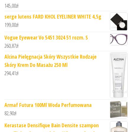
145,00
zł
serge lutens FARD KHOL EYELINER WHITE 4,5g
199,00
zł
Vogue Eyewear Vo 5451 3024 51 rozm. S
260,87
zł
Alcina Pielęgnacja Skóry Wszystkie Rodzaje
Skóry Krem Do Masażu 250 Ml
294,41
zł
Armaf Futura 100Ml Woda Perfumowana
82,90
zł
Kerastase Densifique Bain Densite szampon