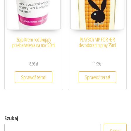
Ziaja Krem redukujący
PLAYBOY VIP FOR HER
przebarwienia na noc 50ml
dezodorant spray 75ml
8,98
zł
11,99
zł
Sprawdź teraz!
Sprawdź teraz!
Szukaj
Szukaj