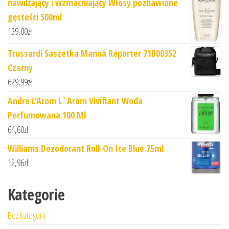
nawilżający i wzmacniający Włosy pozbawione
gęstości 500ml
159,00
zł
Trussardi Saszetka Manna Reporter 71B00352
Czarny
629,99
zł
Andre L'Arom L`Arom Vivifiant Woda
Perfumowana 100 Ml
64,60
zł
Williams Dezodorant Roll-On Ice Blue 75ml
12,96
zł
Kategorie
Bez kategorii