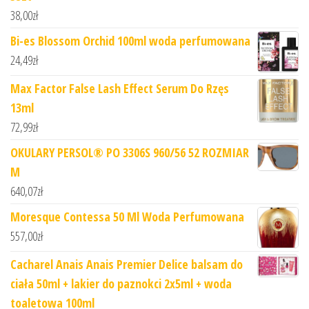
38,00
zł
Bi-es Blossom Orchid 100ml woda perfumowana
24,49
zł
Max Factor False Lash Effect Serum Do Rzęs
13ml
72,99
zł
OKULARY PERSOL® PO 3306S 960/56 52 ROZMIAR
M
640,07
zł
Moresque Contessa 50 Ml Woda Perfumowana
557,00
zł
Cacharel Anais Anais Premier Delice balsam do
ciała 50ml + lakier do paznokci 2x5ml + woda
toaletowa 100ml