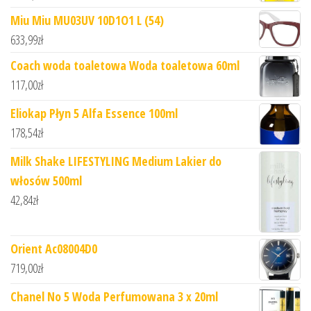
Miu Miu MU03UV 10D1O1 L (54)
633,99
zł
Coach woda toaletowa Woda toaletowa 60ml
117,00
zł
Eliokap Płyn 5 Alfa Essence 100ml
178,54
zł
Milk Shake LIFESTYLING Medium Lakier do
włosów 500ml
42,84
zł
Orient Ac08004D0
719,00
zł
Chanel No 5 Woda Perfumowana 3 x 20ml