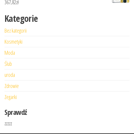
367,82
zł
Kategorie
Bez kategorii
Kosmetyki
Moda
Ślub
uroda
Zdrowie
Zegarki
Sprawdź
zzzzz