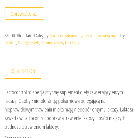
Sprawdź teraz!
SKU:
0b30ced1a69d
Category:
Sprzęt do salonów fryzjerskich i kosmetycznych
Tags:
balmain
,
bottega veneta
,
chrome azzaro
,
korektory
DESCRIPTION
Lactocontrol to specjalistyczny suplement diety zawierający enzym
laktazę. Osoby z nietolerancją pokarmową polegającą na
nieprawidłowym trawieniu mleka mają niedobór enzymu laktazy. Laktaza
zawarta w Lactocontrol poprawia trawienie laktozy u osób mających
trudności z trawieniem laktozy.