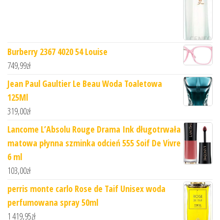
Burberry 2367 4020 54 Louise
749,99
zł
Jean Paul Gaultier Le Beau Woda Toaletowa
125Ml
319,00
zł
Lancome L’Absolu Rouge Drama Ink długotrwała
matowa płynna szminka odcień 555 Soif De Vivre
6 ml
103,00
zł
perris monte carlo Rose de Taif Unisex woda
perfumowana spray 50ml
1 419,95
zł