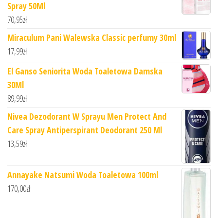
Spray 50Ml
70,95
zł
Miraculum Pani Walewska Classic perfumy 30ml
17,99
zł
El Ganso Seniorita Woda Toaletowa Damska
30Ml
89,99
zł
Nivea Dezodorant W Sprayu Men Protect And
Care Spray Antiperspirant Deodorant 250 Ml
13,59
zł
Annayake Natsumi Woda Toaletowa 100ml
170,00
zł