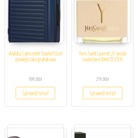
Walizka Samsonite Stackd 55cm
Yves Saint Laurent „Y” woda
powiększana granatowa
toaletowa 80ml TESTER
899,00
zł
219,00
zł
Sprawdź teraz!
Sprawdź teraz!