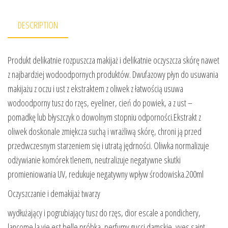
DESCRIPTION
Produkt delikatnie rozpuszcza makijaż i delikatnie oczyszcza skórę nawet
z najbardziej wodoodpornych produktów. Dwufazowy płyn do usuwania
makijażu z oczu i ust z ekstraktem z oliwek z łatwością usuwa
wodoodporny tusz do rzęs, eyeliner, cień do powiek, a z ust –
pomadkę lub błyszczyk o dowolnym stopniu odporności.Ekstrakt z
oliwek doskonale zmiękcza suchą i wrażliwą skórę, chroni ją przed
przedwczesnym starzeniem się i utratą jędrności. Oliwka normalizuje
odżywianie komórek tlenem, neutralizuje negatywne skutki
promieniowania UV, redukuje negatywny wpływ środowiska.200ml
Oczyszczanie i demakijaż twarzy
wydłużający i pogrubiający tusz do rzęs, dior escale a pondichery,
lancome la vie est belle próbka, perfumy gucci damskie, yves saint