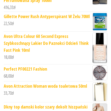
Perfumowana Spray 100Ml
416,33
zł
Gillette Power Rush Antyperspirant W Żelu 70Ml
22,50
zł
Avon Ultra Colour 60 Second Express
Szybkoschnący Lakier Do Paznokci Odcień Think
Fast Pink 10ml
18,00
zł
Perfect PF00221 Fashion
68,00
zł
Avon Attraction Woman woda toaletowa 50ml
33,70
zł
Dkny top damski kolor szary dekolt hiszpański