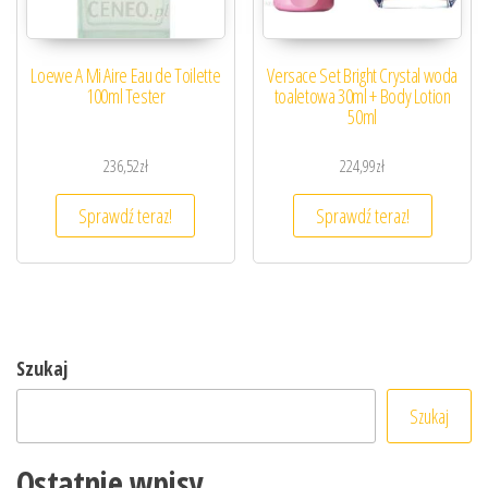
Loewe A Mi Aire Eau de Toilette
Versace Set Bright Crystal woda
100ml Tester
toaletowa 30ml + Body Lotion
50ml
236,52
zł
224,99
zł
Sprawdź teraz!
Sprawdź teraz!
Szukaj
Szukaj
Ostatnie wpisy