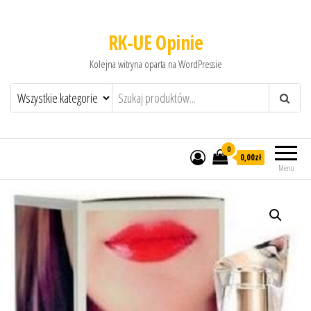
RK-UE Opinie
Kolejna witryna oparta na WordPressie
0
0,00zł
Menu