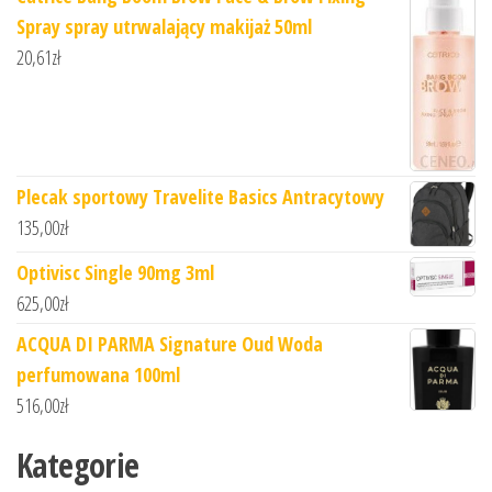
Spray spray utrwalający makijaż 50ml
20,61
zł
Plecak sportowy Travelite Basics Antracytowy
135,00
zł
Optivisc Single 90mg 3ml
625,00
zł
ACQUA DI PARMA Signature Oud Woda
perfumowana 100ml
516,00
zł
Kategorie