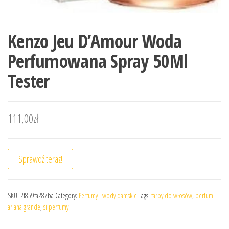
Kenzo Jeu D’Amour Woda
Perfumowana Spray 50Ml
Tester
111,00
zł
Sprawdź teraz!
SKU:
2f859fa287ba
Category:
Perfumy i wody damskie
Tags:
farby do włosów
,
perfum
ariana grande
,
si perfumy