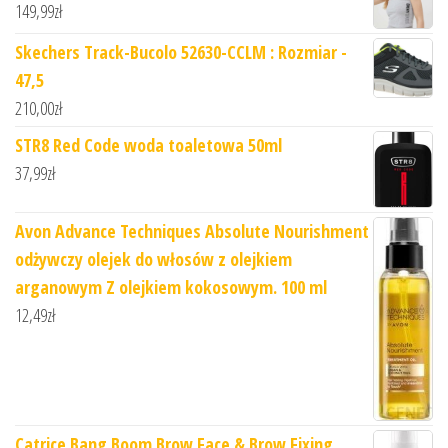
149,99
zł
Skechers Track-Bucolo 52630-CCLM : Rozmiar -
47,5
210,00
zł
STR8 Red Code woda toaletowa 50ml
37,99
zł
Avon Advance Techniques Absolute Nourishment
odżywczy olejek do włosów z olejkiem
arganowym Z olejkiem kokosowym. 100 ml
12,49
zł
Catrice Bang Boom Brow Face & Brow Fixing