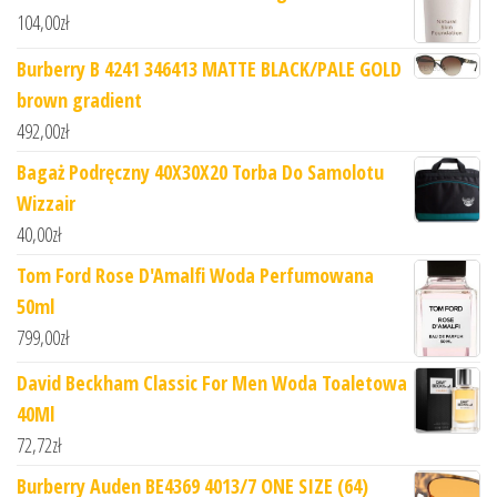
104,00
zł
Burberry B 4241 346413 MATTE BLACK/PALE GOLD
brown gradient
492,00
zł
Bagaż Podręczny 40X30X20 Torba Do Samolotu
Wizzair
40,00
zł
Tom Ford Rose D'Amalfi Woda Perfumowana
50ml
799,00
zł
David Beckham Classic For Men Woda Toaletowa
40Ml
72,72
zł
Burberry Auden BE4369 4013/7 ONE SIZE (64)