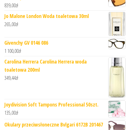
839,00
zł
Jo Malone London Woda toaletowa 30ml
265,00
zł
Givenchy GV 0146 086
1 100,00
zł
Carolina Herrera Carolina Herrera woda
toaletowa 200ml
349,44
zł
Joydivision Soft Tampons Professional 50szt.
135,00
zł
Okulary przeciwsłoneczne Bvlgari 6172B 201467