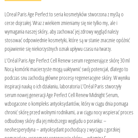
LOreal Paris Age Perfect to seria kosmetyków stworzona z myślą o
cerze dojrzałej. Wraz z wiekiem zmieniamy się nie tylko my, ale i
wymagania naszej skóry, aby zachować jej zdrowy wygląd należy
stosować odpowiednie kosmetyki, które są w stanie znacznie opóźnić
pojawienie się niekorzystnych oznak upływu czasu na twarzy.
L’Oréal Paris Age Perfect Cell Renew serum regenerujące skórę 30 ml
Nocą komórki macierzyste mogą uaktywnić swój potencjał, dlatego to
podczas snu zachodzą główne procesy regeneracyjne skóry. W wyniku
inspiracji nauką o ich działaniu, laboratoria L’Oréal Paris stworzyły
serum nowej generacji Age Perfect Cell Renew Midnight Serum,
wzbogacone o kompleks antyoksydantów, który w ciągu dnia pomaga
chronić skórę przed wolnymi rodnikami, a w ciągu nocy wspierać proces
odbudowy skóry dla jej młodszego wyglądu o poranku: –
neohesperydyna – antyoksydant pochodzący z wyciągu z gorzkiej