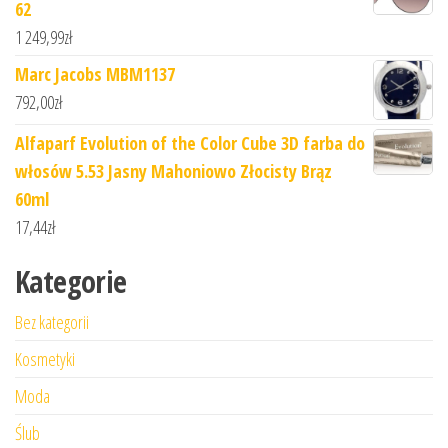
62
1 249,99
zł
Marc Jacobs MBM1137
792,00
zł
Alfaparf Evolution of the Color Cube 3D farba do
włosów 5.53 Jasny Mahoniowo Złocisty Brąz
60ml
17,44
zł
Kategorie
Bez kategorii
Kosmetyki
Moda
Ślub