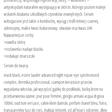
pomarańczy, wspomaga regenerację skóry; – witamina E –
antyoksydant naturalnie występujący w skórze, którego poziom maleje
wskutek działania szkodliwych czynników zewnętrznych. Serum
wzbogacone jest także o kombuchę, wyciąg z trufli letniej i czarnej,
adenozynę, makro kwas hialuronowy, skwalan oraz kwas LHA.
Najważniejsze cechy:
>nawilża skórę
>rozświetla i nadaje blasku
>redukuje zmarszczki
Serum do twarzy
mask black, estee lauder advanced night repair eye synchronized
complex, dermika professional, szampon kerastase przeciw
wypadaniu włosów, jak wyczyścić gąbkę do podkładu, bioliq krem na
przebarwienia opinie, jour pour femme, giorgio armani acqua di gioia
100ml, oud noir versace, calvin klein damski, perfum chanel bleu, folce,
transparentny tusz do rzęs, makijaż jelonek, ysl all hours odcienie, dkny