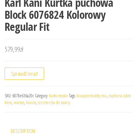
Karl Kani Kurtka puchowa
Block 6076824 Kolorowy
Regular Fit
579,99
zł
Sprawdź teraz!
SKU:
6078e636a20c
Category:
Kurtki męskie
Tags:
bourjois healthy mix
,
euphoria calvin
klein
,
invictus
,
livioon
,
szczoteczka do twarzy
DESCRIPTION