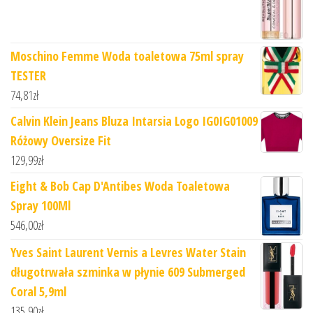
Moschino Femme Woda toaletowa 75ml spray
TESTER
74,81
zł
Calvin Klein Jeans Bluza Intarsia Logo IG0IG01009
Różowy Oversize Fit
129,99
zł
Eight & Bob Cap D'Antibes Woda Toaletowa
Spray 100Ml
546,00
zł
Yves Saint Laurent Vernis a Levres Water Stain
długotrwała szminka w płynie 609 Submerged
Coral 5,9ml
135,90
zł