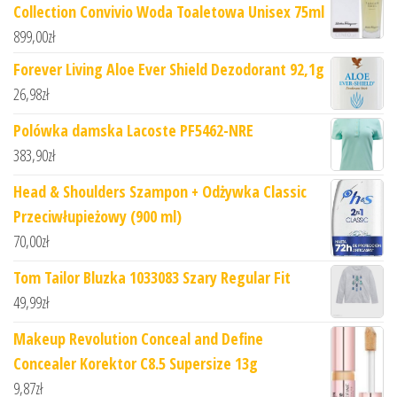
Collection Convivio Woda Toaletowa Unisex 75ml
899,00
zł
Forever Living Aloe Ever Shield Dezodorant 92,1g
26,98
zł
Polówka damska Lacoste PF5462-NRE
383,90
zł
Head & Shoulders Szampon + Odżywka Classic
Przeciwłupieżowy (900 ml)
70,00
zł
Tom Tailor Bluzka 1033083 Szary Regular Fit
49,99
zł
Makeup Revolution Conceal and Define
Concealer Korektor C8.5 Supersize 13g
9,87
zł