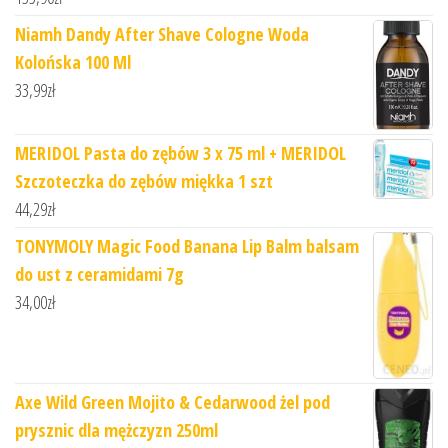
Niamh Dandy After Shave Cologne Woda
Kolońska 100 Ml
33,99
zł
MERIDOL Pasta do zębów 3 x 75 ml + MERIDOL
Szczoteczka do zębów miękka 1 szt
44,29
zł
TONYMOLY Magic Food Banana Lip Balm balsam
do ust z ceramidami 7g
34,00
zł
Axe Wild Green Mojito & Cedarwood żel pod
prysznic dla mężczyzn 250ml