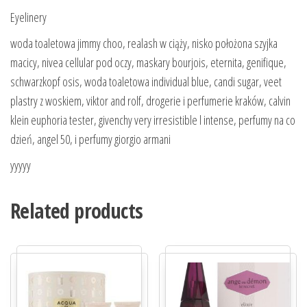
Eyelinery
woda toaletowa jimmy choo, realash w ciąży, nisko położona szyjka
macicy, nivea cellular pod oczy, maskary bourjois, eternita, genifique,
schwarzkopf osis, woda toaletowa individual blue, candi sugar, veet
plastry z woskiem, viktor and rolf, drogerie i perfumerie kraków, calvin
klein euphoria tester, givenchy very irresistible l intense, perfumy na co
dzień, angel 50, i perfumy giorgio armani
yyyyy
Related products