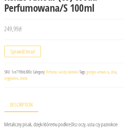
Perfumowana/S 100ml
249,99
zł
Sprawdź teraz!
SKU:
1ce719bb300c
Category:
Perfumy i wody damskie
Tags:
giorgio armani si
,
ibra
,
oryginalne
,
teaste
DESCRIPTION
Metaliczny pisak, dzięki któremu podkreślisz oczy, usta czy paznokcie