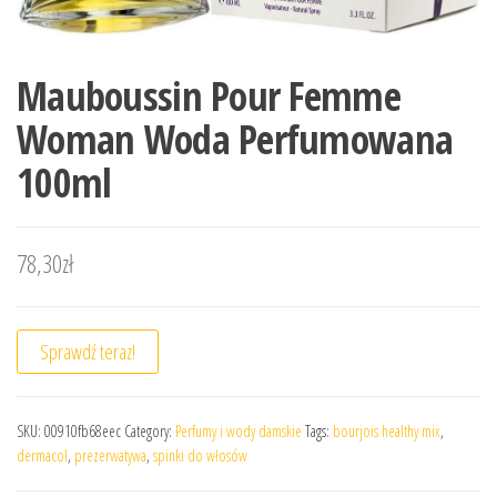
Mauboussin Pour Femme
Woman Woda Perfumowana
100ml
78,30
zł
Sprawdź teraz!
SKU:
00910fb68eec
Category:
Perfumy i wody damskie
Tags:
bourjois healthy mix
,
dermacol
,
prezerwatywa
,
spinki do włosów