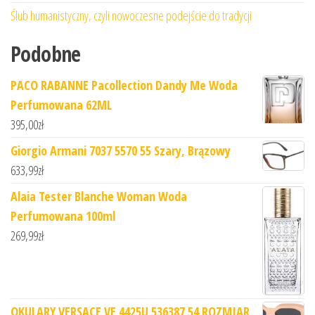
Ślub humanistyczny, czyli nowoczesne podejście do tradycji
Podobne
PACO RABANNE Pacollection Dandy Me Woda
Perfumowana 62ML
395,00
zł
Giorgio Armani 7037 5570 55 Szary, Brązowy
633,99
zł
Alaia Tester Blanche Woman Woda
Perfumowana 100ml
269,99
zł
OKULARY VERSACE VE 4425U 536387 54 ROZMIAR