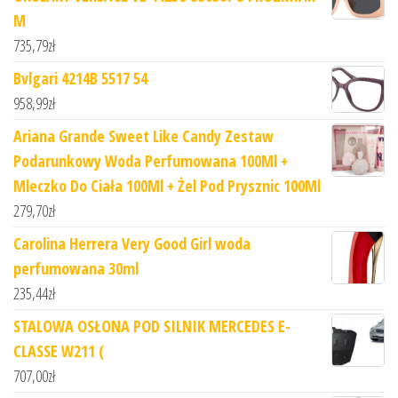
M
735,79
zł
Bvlgari 4214B 5517 54
958,99
zł
Ariana Grande Sweet Like Candy Zestaw
Podarunkowy Woda Perfumowana 100Ml +
Mleczko Do Ciała 100Ml + Żel Pod Prysznic 100Ml
279,70
zł
Carolina Herrera Very Good Girl woda
perfumowana 30ml
235,44
zł
STALOWA OSŁONA POD SILNIK MERCEDES E-
CLASSE W211 (
707,00
zł