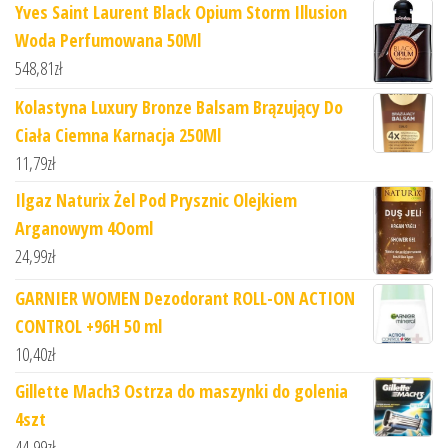
Yves Saint Laurent Black Opium Storm Illusion
Woda Perfumowana 50Ml
548,81
zł
Kolastyna Luxury Bronze Balsam Brązujący Do
Ciała Ciemna Karnacja 250Ml
11,79
zł
Ilgaz Naturix Żel Pod Prysznic Olejkiem
Arganowym 4Ooml
24,99
zł
GARNIER WOMEN Dezodorant ROLL-ON ACTION
CONTROL +96H 50 ml
10,40
zł
Gillette Mach3 Ostrza do maszynki do golenia
4szt
44,99
zł