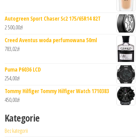
Autogreen Sport Chaser Sc2 175/65R14 82T
2 500,00
zł
Creed Aventus woda perfumowana 50ml
783,02
zł
Puma P6036 LCD
254,00
zł
Tommy Hilfiger Tommy Hilfiger Watch 1710383
450,00
zł
Kategorie
Bez kategorii