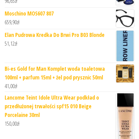
96,65
zł
Moschino MOS607 807
659,90
zł
Elan Pudrowa Kredka Do Brwi Pro B03 Blonde
51,12
zł
Bi-es Gold for Man Komplet woda toaletowa
100ml + parfum 15ml + żel pod prysznic 50ml
41,00
zł
Lancome Teint Idole Ultra Wear podkład o
przedłużonej trwałości spf15 010 Beige
Porcelaine 30ml
150,00
zł