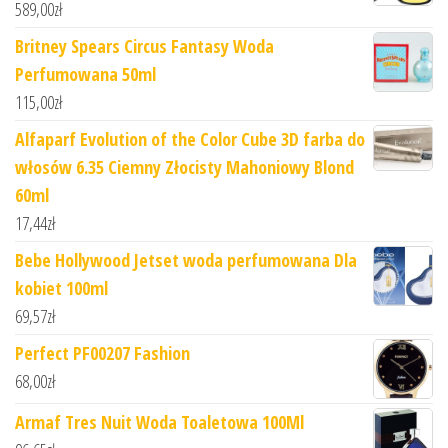
589,00
zł
Britney Spears Circus Fantasy Woda
Perfumowana 50ml
115,00
zł
Alfaparf Evolution of the Color Cube 3D farba do
włosów 6.35 Ciemny Złocisty Mahoniowy Blond
60ml
17,44
zł
Bebe Hollywood Jetset woda perfumowana Dla
kobiet 100ml
69,57
zł
Perfect PF00207 Fashion
68,00
zł
Armaf Tres Nuit Woda Toaletowa 100Ml