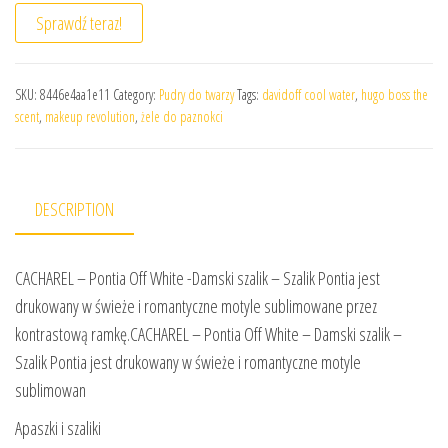
Sprawdź teraz!
SKU:
8446e4aa1e11
Category:
Pudry do twarzy
Tags:
davidoff cool water
,
hugo boss the
scent
,
makeup revolution
,
żele do paznokci
DESCRIPTION
CACHAREL – Pontia Off White -Damski szalik – Szalik Pontia jest
drukowany w świeże i romantyczne motyle sublimowane przez
kontrastową ramkę.CACHAREL – Pontia Off White – Damski szalik –
Szalik Pontia jest drukowany w świeże i romantyczne motyle
sublimowan
Apaszki i szaliki