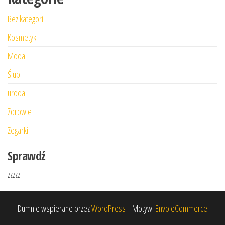
Bez kategorii
Kosmetyki
Moda
Ślub
uroda
Zdrowie
Zegarki
Sprawdź
zzzzz
Dumnie wspierane przez
WordPress
|
Motyw:
Envo eCommerce