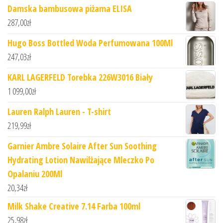
Damska bambusowa piżama ELISA
287,00
zł
Hugo Boss Bottled Woda Perfumowana 100Ml
247,03
zł
KARL LAGERFELD Torebka 226W3016 Biały
1 099,00
zł
Lauren Ralph Lauren - T-shirt
219,99
zł
Garnier Ambre Solaire After Sun Soothing
Hydrating Lotion Nawilżające Mleczko Po
Opalaniu 200Ml
20,34
zł
Milk Shake Creative 7.14 Farba 100ml
25,98
zł