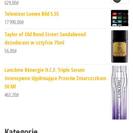
629,00
zł
Telewizor Loewe Bild 5.55
17 990,00
zł
Taylor of Old Bond Street Sandalwood
dezodorant w sztyfcie 75ml
56,00
zł
Lancôme Rénergie H.C.F. Triple Serum
Intensywne Ujędrniające Przeciw Zmarszczkom
50 Ml
463,20
zł
Kategorie