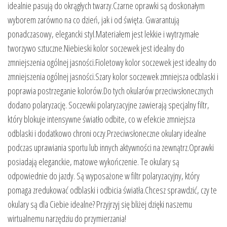
idealnie pasują do okrągłych twarzy.Czarne oprawki są doskonałym
wyborem zarówno na co dzień, jak i od święta. Gwarantują
ponadczasowy, elegancki styl.Materiałem jest lekkie i wytrzymałe
tworzywo sztuczne.Niebieski kolor soczewek jest idealny do
zmniejszenia ogólnej jasności.Fioletowy kolor soczewek jest idealny do
zmniejszenia ogólnej jasności.Szary kolor soczewek zmniejsza odblaski i
poprawia postrzeganie kolorów.Do tych okularów przeciwsłonecznych
dodano polaryzację. Soczewki polaryzacyjne zawierają specjalny filtr,
który blokuje intensywne światło odbite, co w efekcie zmniejsza
odblaski i dodatkowo chroni oczy.Przeciwsłoneczne okulary idealne
podczas uprawiania sportu lub innych aktywności na zewnątrz.Oprawki
posiadają eleganckie, matowe wykończenie. Te okulary są
odpowiednie do jazdy. Są wyposażone w filtr polaryzacyjny, który
pomaga zredukować odblaski i odbicia światła.Chcesz sprawdzić, czy te
okulary są dla Ciebie idealne? Przyjrzyj się bliżej dzięki naszemu
wirtualnemu narzędziu do przymierzania!