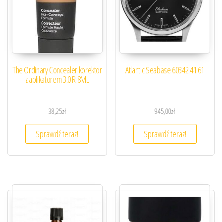
The Ordinary Concealer korektor
Atlantic Seabase 60342.41.61
z aplikatorem 3.0 R 8ML
38,25
zł
945,00
zł
Sprawdź teraz!
Sprawdź teraz!