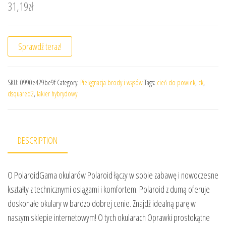
31,19
zł
Sprawdź teraz!
SKU:
0990e429be9f
Category:
Pielęgnacja brody i wąsów
Tags:
cień do powiek
,
ck
,
dsquared2
,
lakier hybrydowy
DESCRIPTION
O PolaroidGama okularów Polaroid łączy w sobie zabawę i nowoczesne
kształty z technicznymi osiągami i komfortem. Polaroid z dumą oferuje
doskonałe okulary w bardzo dobrej cenie. Znajdź idealną parę w
naszym sklepie internetowym! O tych okularach Oprawki prostokątne