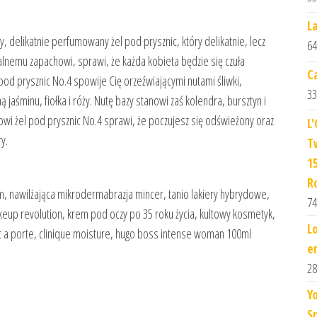
L
y, delikatnie perfumowany żel pod prysznic, który delikatnie, lecz
64
lnemu zapachowi, sprawi, że każda kobieta będzie się czuła
C
pod prysznic No.4 spowije Cię orzeźwiającymi nutami śliwki,
33
 jaśminu, fiołka i róży. Nutę bazy stanowi zaś kolendra, bursztyn i
 żel pod prysznic No.4 sprawi, że poczujesz się odświeżony oraz
L
y.
T
1
R
, nawilżająca mikrodermabrazja mincer, tanio lakiery hybrydowe,
74
keup revolution, krem pod oczy po 35 roku życia, kultowy kosmetyk,
L
et a porte, clinique moisture, hugo boss intense woman 100ml
e
28
Y
S