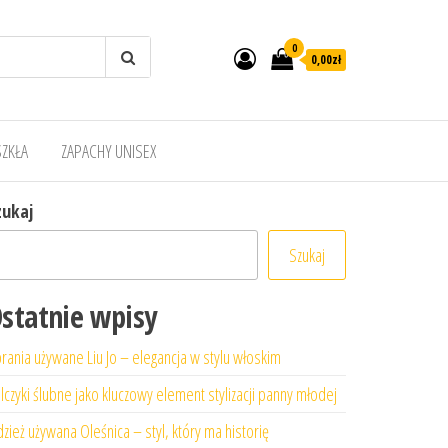
0
0,00zł
SZKŁA
ZAPACHY UNISEX
zukaj
Szukaj
statnie wpisy
rania używane Liu Jo – elegancja w stylu włoskim
lczyki ślubne jako kluczowy element stylizacji panny młodej
zież używana Oleśnica – styl, który ma historię