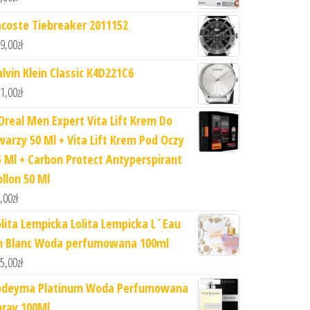
acoste Tiebreaker 2011152
9,00
zł
alvin Klein Classic K4D221C6
1,00
zł
'Oreal Men Expert Vita Lift Krem Do
warzy 50 Ml + Vita Lift Krem Pod Oczy
5 Ml + Carbon Protect Antyperspirant
ollon 50 Ml
,00
zł
olita Lempicka Lolita Lempicka L´Eau
n Blanc Woda perfumowana 100ml
5,00
zł
odeyma Platinum Woda Perfumowana
pray 100Ml