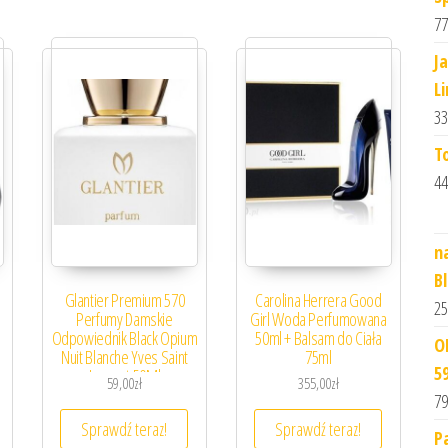
77
J
L
33
T
44
n
B
Glantier Premium 570
Carolina Herrera Good
25
Perfumy Damskie
Girl Woda Perfumowana
Odpowiednik Black Opium
50ml + Balsam do Ciała
O
Nuit Blanche Yves Saint
75ml
5
Laurent 50Ml
59,00
zł
355,00
zł
79
Sprawdź teraz!
Sprawdź teraz!
P