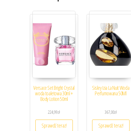
Versace Set Bright Crystal
Sisley Izia La Nuit Woda
woda toaletowa 30ml +
Perfumowana 50Ml
Body Lotion 50ml
224,99
zł
367,00
zł
Sprawdź teraz!
Sprawdź teraz!