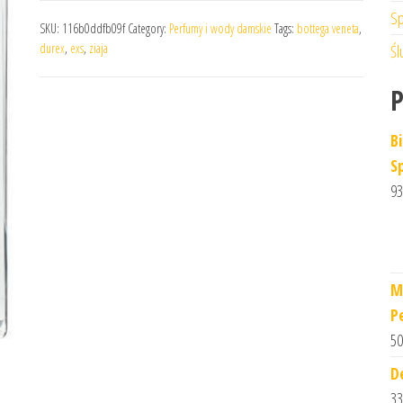
Sp
SKU:
116b0ddfb09f
Category:
Perfumy i wody damskie
Tags:
bottega veneta
,
durex
,
exs
,
ziaja
Śl
B
S
93
M
P
50
D
33