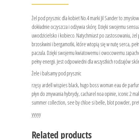
Żel pod prysznic dla kobiet No.4 marki Jil Sander to zmysłow
dokładnie oczyszcza i odżywia skórę. Dzięki swojemu sensua
uwodzicielsko i kobieco. Natychmiast po zastosowaniu, żel 
brzoskwini i bergamotki, które wtopią się w nutę serca, pełną
paczula. Dzięki swojemu kwiatowemu i owocowemu zapachowi
pełny energii. Jest odpowiedni dla wszystkich rodzajów skór
Żele i balsamy pod prysznic
rzęsy ardell wispies black, hugo boss woman eau de parfum
płyn do zmywania hybrydy, cacharel noa opinie, iconic 2 ma
summer collection, see by chloe si belle, blot powder, pr
yyyyy
Related products