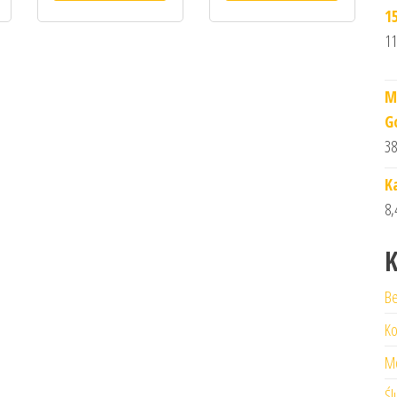
1
11
M
G
38
K
8,
K
Be
Ko
M
Śl