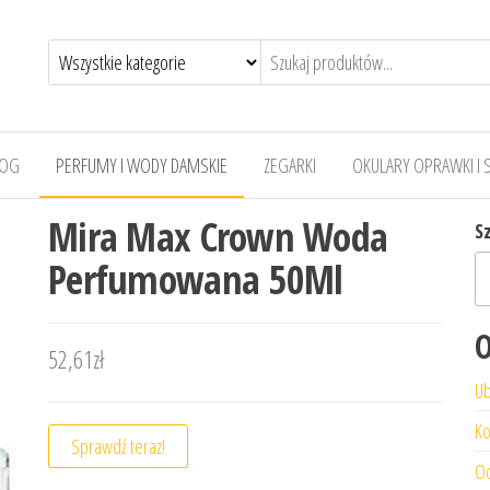
LOG
PERFUMY I WODY DAMSKIE
ZEGARKI
OKULARY OPRAWKI I 
Mira Max Crown Woda
S
Perfumowana 50Ml
O
52,61
zł
Ub
Ko
Sprawdź teraz!
Od