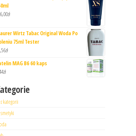
50ml
6,00
zł
aurer Wirtz Tabac Original Woda Po
oleniu 75ml Tester
,56
zł
atelin MAG B6 60 kaps
44
zł
ategorie
z kategorii
smetyki
oda
ub