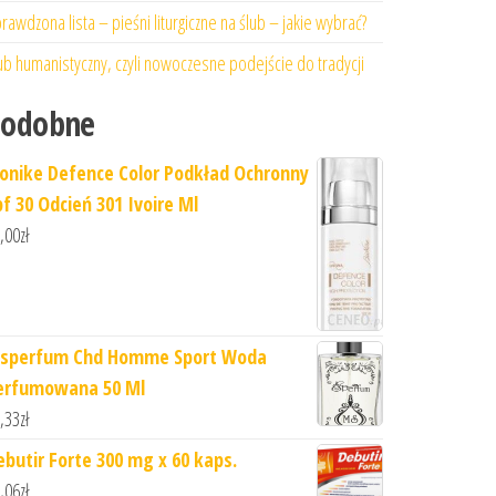
rawdzona lista – pieśni liturgiczne na ślub – jakie wybrać?
ub humanistyczny, czyli nowoczesne podejście do tradycji
Podobne
ionike Defence Color Podkład Ochronny
pf 30 Odcień 301 Ivoire Ml
,00
zł
sperfum Chd Homme Sport Woda
erfumowana 50 Ml
,33
zł
ebutir Forte 300 mg x 60 kaps.
,06
zł