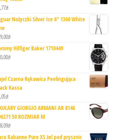
,77
zł
aguar Nożyczki Silver Ice 6" 1360 White
ine
9,00
zł
ommy Hilfiger Baker 1710449
0,00
zł
ajel Czarna Rękawica Peelingująca
lack Kassa
,05
zł
KULARY GIORGIO ARMANI AR 8146
96271 50 ROZMIAR M
8,09
zł
aco Rabanne Pure XS żel pod prysznic