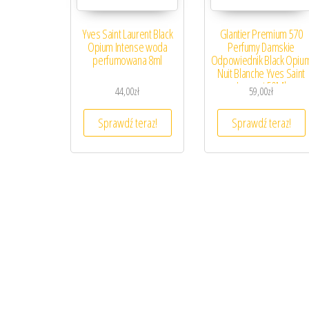
Yves Saint Laurent Black
Glantier Premium 570
Opium Intense woda
Perfumy Damskie
perfumowana 8ml
Odpowiednik Black Opiu
Nuit Blanche Yves Saint
Laurent 50Ml
44,00
zł
59,00
zł
Sprawdź teraz!
Sprawdź teraz!