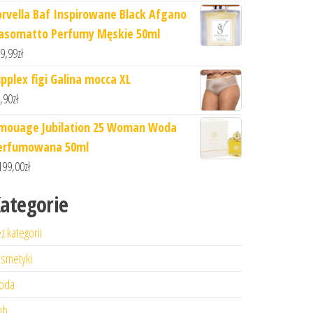
orvella Baf Inspirowane Black Afgano
asomatto Perfumy Męskie 50ml
9,99
zł
ipplex figi Galina mocca XL
,90
zł
mouage Jubilation 25 Woman Woda
erfumowana 50ml
199,00
zł
ategorie
z kategorii
smetyki
oda
ub