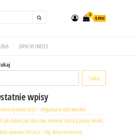
0
0,00zł
SZKŁA
ZAPACHY UNISEX
zukaj
Szukaj
statnie wpisy
rania używane Liu Jo – elegancja w stylu włoskim
lczyki ślubne jako kluczowy element stylizacji panny młodej
zież używana Oleśnica – styl, który ma historię