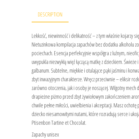
DESCRIPTION
Lekkość, niewinność i delikatność – z tym właśnie kojarzy s
Nietuzinkowa kompilacja zapachów bez dodatku alkoholu zos
pociechach. Esencja perfekcyjnie współgra z luźnym, nieofic
uwypukla niezwykłą więź łączącą matkę z dzieckiem. Śwież
galbanum. Subtelne, miękkie i otulające pąki jaśminu i konw
zbyt inwazyjnym charakterze. Wręcz przeciwnie – eliksir roz
zarówno otoczenia, jak i osoby je noszącej. Wilgotny mech
drapieżne piżmo przed zbyt żywiołowym zakończeniem aroma
chwile pełne miłości, uwielbienia i akceptacji. Masz ocho
dziecko niesamowitymi nutami, które rozradują serce i uko
Ptisenbon Tartine et Chocolat.
Zapachy unisex