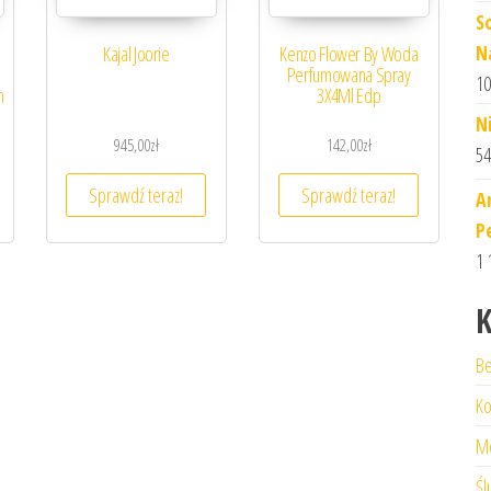
S
N
Kajal Joorie
Kenzo Flower By Woda
Perfumowana Spray
10
m
3X4Ml Edp
N
945,00
zł
142,00
zł
54
Sprawdź teraz!
Sprawdź teraz!
A
P
1 
K
Be
Ko
M
Śl