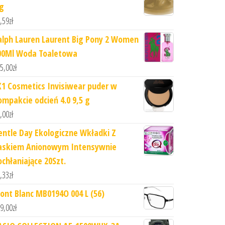
 g
,59
zł
alph Lauren Laurent Big Pony 2 Women
00Ml Woda Toaletowa
5,00
zł
X1 Cosmetics Invisiwear puder w
ompakcie odcień 4.0 9,5 g
,00
zł
entle Day Ekologiczne Wkładki Z
askiem Anionowym Intensywnie
ochłaniające 20Szt.
,33
zł
ont Blanc MB0194O 004 L (56)
9,00
zł