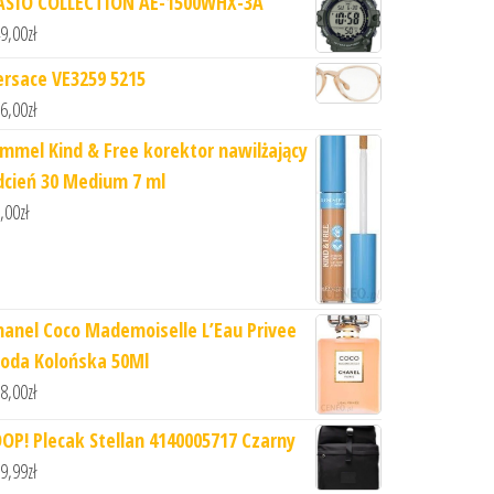
ASIO COLLECTION AE-1500WHX-3A
9,00
zł
ersace VE3259 5215
6,00
zł
immel Kind & Free korektor nawilżający
dcień 30 Medium 7 ml
,00
zł
hanel Coco Mademoiselle L’Eau Privee
oda Kolońska 50Ml
8,00
zł
OOP! Plecak Stellan 4140005717 Czarny
9,99
zł