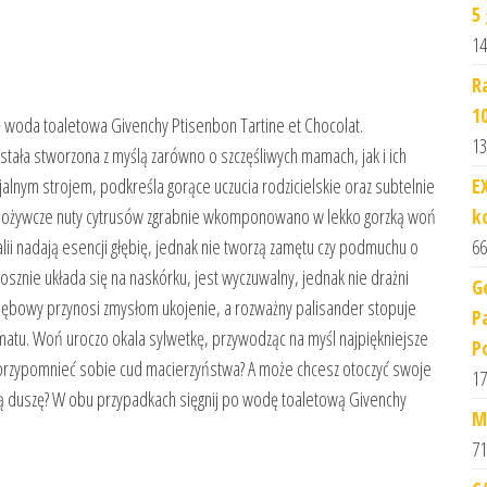
5
14
R
1
ię woda toaletowa Givenchy Ptisenbon Tartine et Chocolat.
13
tała stworzona z myślą zarówno o szczęśliwych mamach, jak i ich
E
jalnym strojem, podkreśla gorące uczucia rodzicielskie oraz subtelnie
k
e i ożywcze nuty cytrusów zgrabnie wkomponowano w lekko gorzką woń
66
alii nadają esencji głębię, jednak nie tworzą zamętu czy podmuchu o
kosznie układa się na naskórku, jest wyczuwalny, jednak nie drażni
G
 dębowy przynosi zmysłom ukojenie, a rozważny palisander stopuje
P
tu. Woń uroczo okala sylwetkę, przywodząc na myśl najpiękniejsze
P
tę przypomnieć sobie cud macierzyństwa? A może chcesz otoczyć swoje
17
ją duszę? W obu przypadkach sięgnij po wodę toaletową Givenchy
M
71