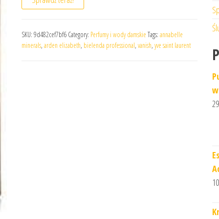
Sp
Śl
SKU:
9d482cef7bf6
Category:
Perfumy i wody damskie
Tags:
annabelle
minerals
,
arden elizabeth
,
bielenda professional
,
vanish
,
yve saint laurent
P
w
29
E
A
10
K