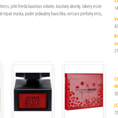
C
tness, john frieda luxurious volume, kasztany akordy, lakiery essie
14
otal repair maska, puder jedwabny hauschka, versace perfumy eros,
V
42
R
o
21
C
W
30
J
72