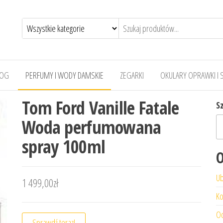
LOG
PERFUMY I WODY DAMSKIE
ZEGARKI
OKULARY OPRAWKI I 
Tom Ford Vanille Fatale
S
Woda perfumowana
spray 100ml
O
Ub
1 499,00
zł
Ko
Od
Sprawdź teraz!