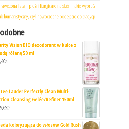
rawdzona lista – pieśni liturgiczne na ślub – jakie wybrać?
ub humanistyczny, czyli nowoczesne podejście do tradycji
Podobne
urity Vision BIO dezodorant w kulce z
odą różaną 50 ml
,40
zł
stee Lauder Perfectly Clean Multi-
ction Cleansing Gelée/Refiner 150ml
9,65
zł
reda koloryzująca do włosów Gold Rush