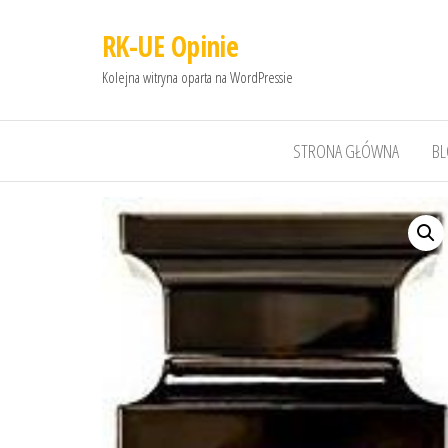
RK-UE Opinie
Kolejna witryna oparta na WordPressie
STRONA GŁÓWNA
B