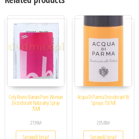
Coty Bruno Banani Pure Woman
Acqua Di Parma Dezodorant W
Dezodorant Naturalny Spray
Sprayu 150 Ml
75Ml
27,90
zł
235,00
zł
Sprawdź teraz!
Sprawdź teraz!