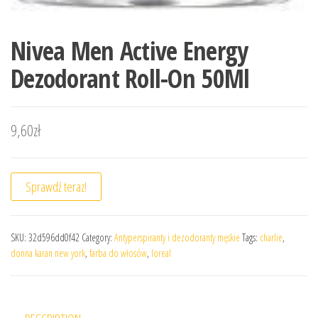
Nivea Men Active Energy
Dezodorant Roll-On 50Ml
9,60
zł
Sprawdź teraz!
SKU:
32d596dd0f42
Category:
Antyperspiranty i dezodoranty męskie
Tags:
charlie
,
donna karan new york
,
farba do włosów
,
loreal