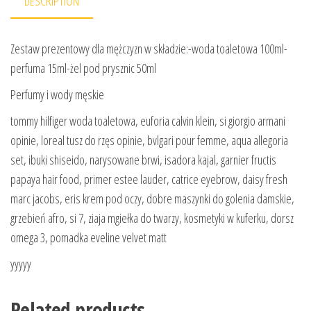
DESCRIPTION
Zestaw prezentowy dla mężczyzn w składzie:-woda toaletowa 100ml-
perfuma 15ml-żel pod prysznic 50ml
Perfumy i wody męskie
tommy hilfiger woda toaletowa, euforia calvin klein, si giorgio armani
opinie, loreal tusz do rzęs opinie, bvlgari pour femme, aqua allegoria
set, ibuki shiseido, narysowane brwi, isadora kajal, garnier fructis
papaya hair food, primer estee lauder, catrice eyebrow, daisy fresh
marc jacobs, eris krem pod oczy, dobre maszynki do golenia damskie,
grzebień afro, si 7, ziaja mgiełka do twarzy, kosmetyki w kuferku, dorsz
omega 3, pomadka eveline velvet matt
yyyyy
Related products