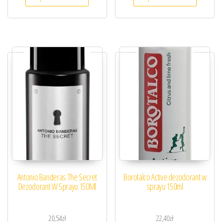
Antonio Banderas The Secret
Borotalco Active dezodorant w
Dezodorant W Sprayu 150Ml
sprayu 150ml
20,54
zł
22,40
zł