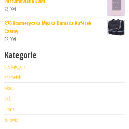
Perfumowana 80Ml
73,09
zł
R70 Kosmetyczka Męska Damska Kuferek
Czarny
59,00
zł
Kategorie
Bez kategorii
Kosmetyki
Moda
Ślub
uroda
Zdrowie