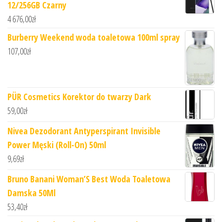
12/256GB Czarny
4 676,00
zł
Burberry Weekend woda toaletowa 100ml spray
107,00
zł
PÜR Cosmetics Korektor do twarzy Dark
59,00
zł
Nivea Dezodorant Antyperspirant Invisible
Power Męski (Roll-On) 50ml
9,69
zł
Bruno Banani Woman’S Best Woda Toaletowa
Damska 50Ml
53,40
zł