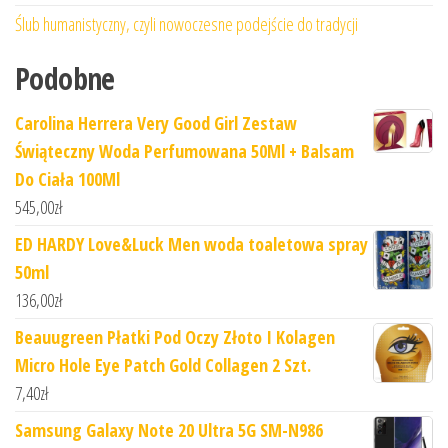
Ślub humanistyczny, czyli nowoczesne podejście do tradycji
Podobne
Carolina Herrera Very Good Girl Zestaw
Świąteczny Woda Perfumowana 50Ml + Balsam
Do Ciała 100Ml
545,00
zł
ED HARDY Love&Luck Men woda toaletowa spray
50ml
136,00
zł
Beauugreen Płatki Pod Oczy Złoto I Kolagen
Micro Hole Eye Patch Gold Collagen 2 Szt.
7,40
zł
Samsung Galaxy Note 20 Ultra 5G SM-N986