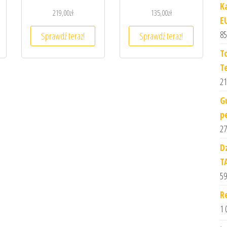
K
219,00
zł
135,00
zł
E
85
Sprawdź teraz!
Sprawdź teraz!
T
T
21
G
p
27
D
T
59
R
1 