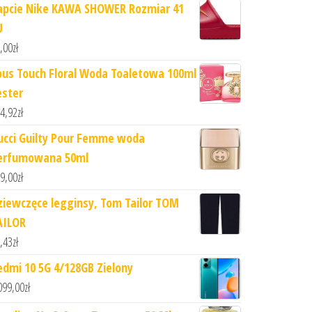
apcie Nike KAWA SHOWER Rozmiar 41
U
,00
zł
ous Touch Floral Woda Toaletowa 100ml
ester
4,92
zł
ucci Guilty Pour Femme woda
erfumowana 50ml
9,00
zł
ziewczęce legginsy, Tom Tailor TOM
AILOR
,43
zł
edmi 10 5G 4/128GB Zielony
099,00
zł