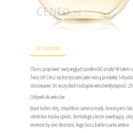
DESCRIPTION
Chcesz poprawić swój wygląd i podkreślić urodę? W takim r
Twoj cel! Ciesz się korzyściami jakie niosą produkty Sebast
stosowanie: Do wszystkich rodzajów włosówWydajność: 25
Odżywki do włosów
black lashes klej, smashbox camera ready, loreal paris fal
sleek line maska opinie, dermalogica krem nawilżający, olej 
moment by one direction, hugo boss baldessarini ambre