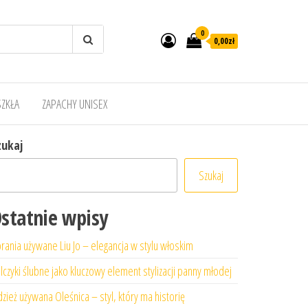
0
0,00zł
SZKŁA
ZAPACHY UNISEX
zukaj
Szukaj
statnie wpisy
rania używane Liu Jo – elegancja w stylu włoskim
lczyki ślubne jako kluczowy element stylizacji panny młodej
zież używana Oleśnica – styl, który ma historię