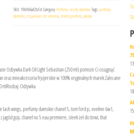
Sp
SKU:
19b966af2b5d
Category:
Perfumy i wody damskie
Tags:
perfumy
damskie
,
rozjaśniacz do włosów
,
testery perfum
,
vanitas
Śl
H
7
13
azie Odżywka Dark Oil Light Sebastian (250 ml) pomoże Ci osiągnąć
C
ian oraz inneakcesoria fryzjerskie w 100% oryginalnych marek.Zalecane
T
0 mlRodzaj: Odżywka
18
A
se lash wings, perfumy damskie chanel 5, tom ford p, eveline 6w1,
15
z jagód goji, chanel no 5 eau premiere, sleek żel do brwi, that
H
M