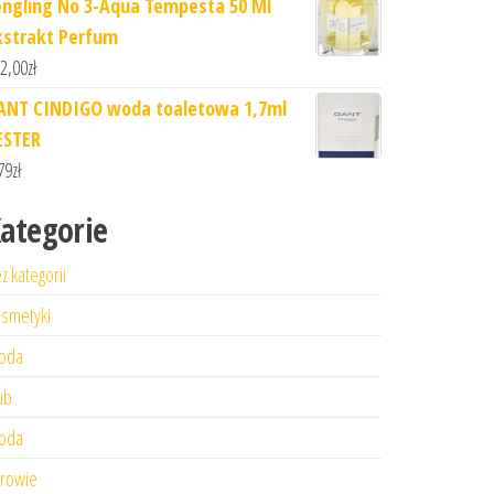
engling No 3-Aqua Tempesta 50 Ml
kstrakt Perfum
2,00
zł
ANT CINDIGO woda toaletowa 1,7ml
ESTER
79
zł
ategorie
z kategorii
smetyki
oda
ub
oda
rowie