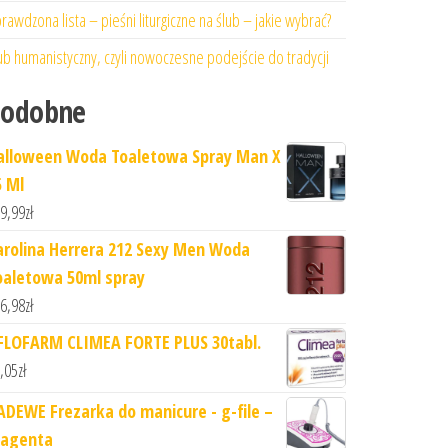
rawdzona lista – pieśni liturgiczne na ślub – jakie wybrać?
ub humanistyczny, czyli nowoczesne podejście do tradycji
Podobne
alloween Woda Toaletowa Spray Man X
5 Ml
9,99
zł
arolina Herrera 212 Sexy Men Woda
oaletowa 50ml spray
6,98
zł
FLOFARM CLIMEA FORTE PLUS 30tabl.
,05
zł
ADEWE Frezarka do manicure - g-file –
agenta