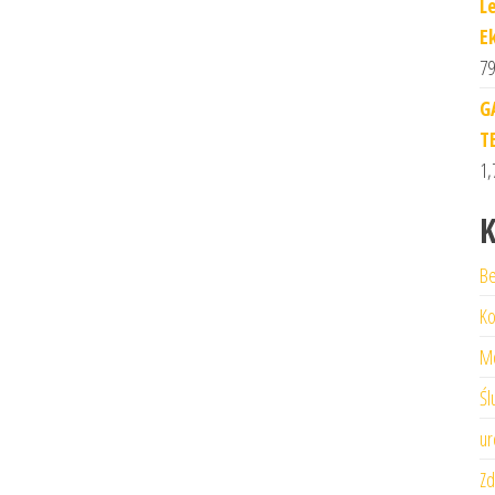
L
E
79
G
T
1,
K
Be
Ko
M
Śl
ur
Zd