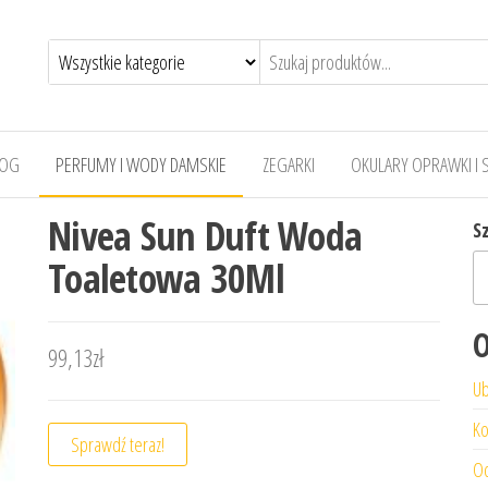
LOG
PERFUMY I WODY DAMSKIE
ZEGARKI
OKULARY OPRAWKI I 
Nivea Sun Duft Woda
S
Toaletowa 30Ml
O
99,13
zł
Ub
Ko
Sprawdź teraz!
Od