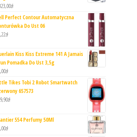
323,00
zł
ell Perfect Contour Automatyczna
onturówka Do Ust 06
,22
zł
uerlain Kiss Kiss Extreme 141 A Jamais
run Pomadka Do Ust 3,5g
,00
zł
ittle Tikes Tobi 2 Robot Smartwatch
zerwony 657573
9,90
zł
lantier 554 Perfumy 50Ml
,00
zł