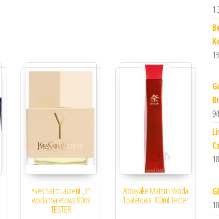
1 
B
K
13
G
B
94
L
C
18
Yves Saint Laurent „Y”
Annayake Matsuri Woda
G
woda toaletowa 80ml
Toaletowa 100ml Tester
18
TESTER