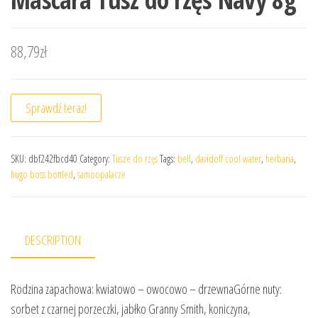
88,79
zł
Sprawdź teraz!
SKU:
dbf242fbcd40
Category:
Tusze do rzęs
Tags:
bell
,
davidoff cool water
,
herbaria
,
hugo boss bottled
,
samoopalacze
DESCRIPTION
Rodzina zapachowa: kwiatowo – owocowo – drzewnaGórne nuty:
sorbet z czarnej porzeczki, jabłko Granny Smith, koniczyna,