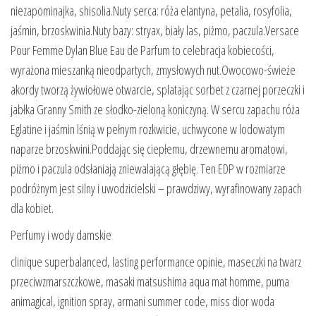
niezapominajka, shisolia.Nuty serca: róża elantyna, petalia, rosyfolia,
jaśmin, brzoskwinia.Nuty bazy: stryax, biały las, piżmo, paczula.Versace
Pour Femme Dylan Blue Eau de Parfum to celebracja kobiecości,
wyrażona mieszanką nieodpartych, zmysłowych nut.Owocowo-świeże
akordy tworzą żywiołowe otwarcie, splatając sorbet z czarnej porzeczki i
jabłka Granny Smith ze słodko-zieloną koniczyną. W sercu zapachu róża
Eglatine i jaśmin lśnią w pełnym rozkwicie, uchwycone w lodowatym
naparze brzoskwini.Poddając się ciepłemu, drzewnemu aromatowi,
piżmo i paczula odsłaniają zniewalającą głębię. Ten EDP w rozmiarze
podróżnym jest silny i uwodzicielski – prawdziwy, wyrafinowany zapach
dla kobiet.
Perfumy i wody damskie
clinique superbalanced, lasting performance opinie, maseczki na twarz
przeciwzmarszczkowe, masaki matsushima aqua mat homme, puma
animagical, ignition spray, armani summer code, miss dior woda