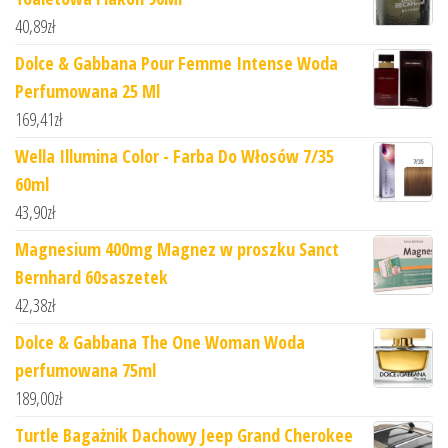
40,89
zł
Dolce & Gabbana Pour Femme Intense Woda
Perfumowana 25 Ml
169,41
zł
Wella Illumina Color - Farba Do Włosów 7/35
60ml
43,90
zł
Magnesium 400mg Magnez w proszku Sanct
Bernhard 60saszetek
42,38
zł
Dolce & Gabbana The One Woman Woda
perfumowana 75ml
189,00
zł
Turtle Bagażnik Dachowy Jeep Grand Cherokee