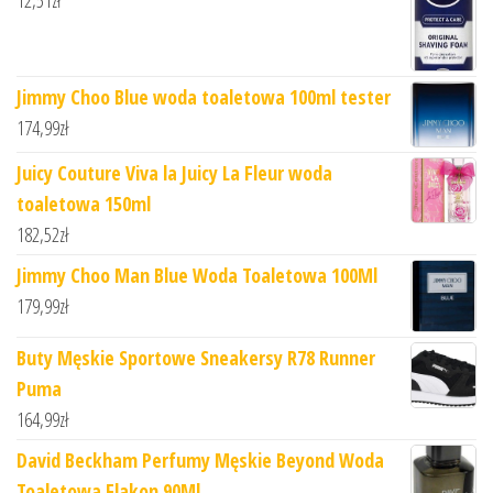
12,51
zł
Jimmy Choo Blue woda toaletowa 100ml tester
174,99
zł
Juicy Couture Viva la Juicy La Fleur woda
toaletowa 150ml
182,52
zł
Jimmy Choo Man Blue Woda Toaletowa 100Ml
179,99
zł
Buty Męskie Sportowe Sneakersy R78 Runner
Puma
164,99
zł
David Beckham Perfumy Męskie Beyond Woda
Toaletowa Flakon 90Ml