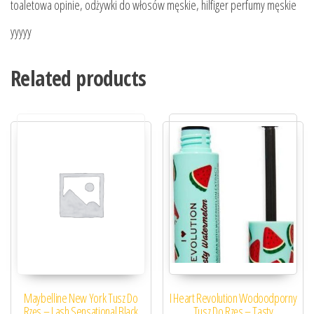
toaletowa opinie, odżywki do włosów męskie, hilfiger perfumy męskie
yyyyy
Related products
Maybelline New York Tusz Do
I Heart Revolution Wodoodporny
Rzęs – Lash Sensational Black
Tusz Do Rzęs – Tasty