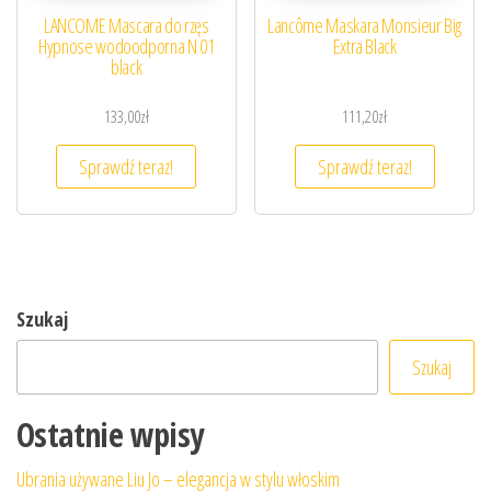
LANCOME Mascara do rzęs
Lancôme Maskara Monsieur Big
Hypnose wodoodporna N 01
Extra Black
black
133,00
zł
111,20
zł
Sprawdź teraz!
Sprawdź teraz!
Szukaj
Szukaj
Ostatnie wpisy
Ubrania używane Liu Jo – elegancja w stylu włoskim