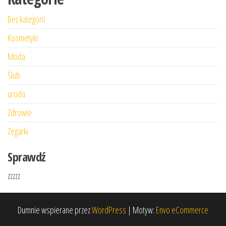
Bez kategorii
Kosmetyki
Moda
Ślub
uroda
Zdrowie
Zegarki
Sprawdź
zzzzz
Dumnie wspierane przez
WordPress
|
Motyw:
Envo eCommerce