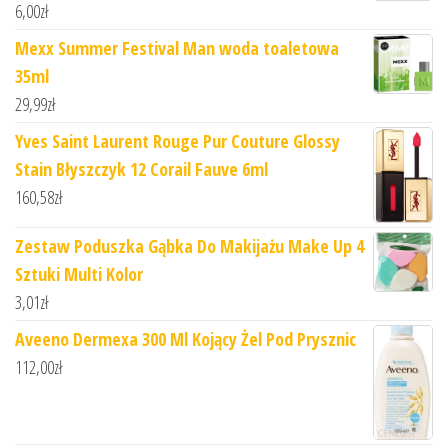
6,00
zł
Mexx Summer Festival Man woda toaletowa
35ml
29,99
zł
Yves Saint Laurent Rouge Pur Couture Glossy
Stain Błyszczyk 12 Corail Fauve 6ml
160,58
zł
Zestaw Poduszka Gąbka Do Makijażu Make Up 4
Sztuki Multi Kolor
3,01
zł
Aveeno Dermexa 300 Ml Kojący Żel Pod Prysznic
112,00
zł