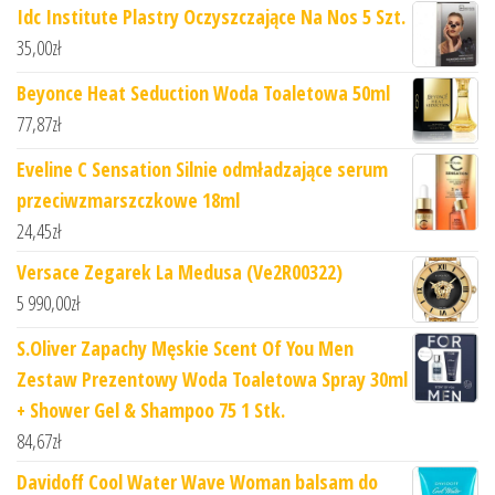
Idc Institute Plastry Oczyszczające Na Nos 5 Szt.
35,00
zł
Beyonce Heat Seduction Woda Toaletowa 50ml
77,87
zł
Eveline C Sensation Silnie odmładzające serum
przeciwzmarszczkowe 18ml
24,45
zł
Versace Zegarek La Medusa (Ve2R00322)
5 990,00
zł
S.Oliver Zapachy Męskie Scent Of You Men
Zestaw Prezentowy Woda Toaletowa Spray 30ml
+ Shower Gel & Shampoo 75 1 Stk.
84,67
zł
Davidoff Cool Water Wave Woman balsam do