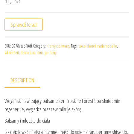
31,13
zł
Sprawdź teraz!
SKU:
3978aaae40df
Category:
Kremy do twarzy
Tags:
coco chanel mademoiselle
,
fahrenheit
,
foreo luna mini
,
perfumy
DESCRIPTION
Wegański nawilżający balsam z serii Yoskine Forest Spa skutecznie
regeneruje, wygładza oraz rewitalizuje skórę.
Balsamy i mleczka do ciała
jak depilować miejsca intymne, maść do gojenia ran, perfumy shiseido,