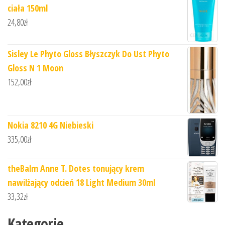
ciała 150ml
24,80
zł
Sisley Le Phyto Gloss Błyszczyk Do Ust Phyto
Gloss N 1 Moon
152,00
zł
Nokia 8210 4G Niebieski
335,00
zł
theBalm Anne T. Dotes tonujący krem
nawilżający odcień 18 Light Medium 30ml
33,32
zł
Kategorie