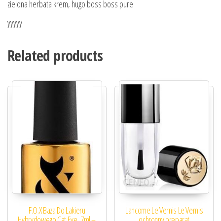
zielona herbata krem, hugo boss boss pure
yyyyy
Related products
F.O.X Baza Do Lakieru
Lancome Le Vernis Le Vernis
Hybrydowego Cat Eye, 7ml –
ochronny preparat