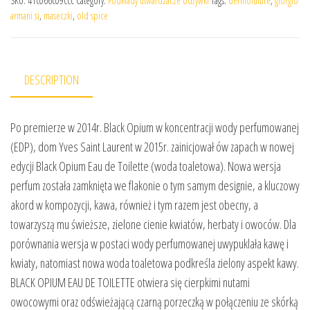
SKU:
41c066c09ccc
Category:
Podkłady utwardzacze odżywki
Tags:
dermofuture
,
giorgio
armani si
,
maseczki
,
old spice
DESCRIPTION
Po premierze w 2014r. Black Opium w koncentracji wody perfumowanej
(EDP), dom Yves Saint Laurent w 2015r. zainicjował ów zapach w nowej
edycji Black Opium Eau de Toilette (woda toaletowa). Nowa wersja
perfum została zamknięta we flakonie o tym samym designie, a kluczowy
akord w kompozycji, kawa, również i tym razem jest obecny, a
towarzyszą mu świeższe, zielone cienie kwiatów, herbaty i owoców. Dla
porównania wersja w postaci wody perfumowanej uwypuklała kawę i
kwiaty, natomiast nowa woda toaletowa podkreśla zielony aspekt kawy.
BLACK OPIUM EAU DE TOILETTE otwiera się cierpkimi nutami
owocowymi oraz odświeżającą czarną porzeczką w połączeniu ze skórką