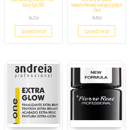
Base Eye 003
nawierzchniowy nadający połysk
10ml
36,23
zł
74,05
zł
Sprawdź teraz!
Sprawdź teraz!