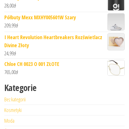
28,00
zł
Półbuty Mexx MXHY005601W Szary
209,99
zł
I Heart Revolution Heartbreakers Rozświetlacz
Divine Złoty
24,99
zł
Chloe CH 0023 O 001 ZŁOTE
765,00
zł
Kategorie
Bez kategorii
Kosmetyki
Moda