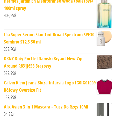
Hermes Jardin En Mediteranee Woda toaletowa
100ml spray
409,99
zł
Ilia Super Serum Skin Tint Broad Spectrum SPF30
Sombrio ST2.5 30 ml
239,70
zł
DKNY Duży Portfel Damski Bryant New Zip
Around R831J658 Brązowy
529,99
zł
Calvin Klein Jeans Bluza Intarsia Logo IG0IG01009
Różowy Oversize Fit
129,99
zł
Alix Avien 3 In 1 Mascara - Tusz Do Rzęs 10Ml
34,99
zł