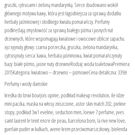
gruszki, cytrusami i zieloną mandarynką. Serce zbudowano wokół
głównego motywu kawy, która jest łagodniejsza za sprawą dodatku
herbaty jaśminowej i słodkiego kwiatu pomarańczy. Perfumy
podkreślają zmysłowość za sprawą białego piżma i jasnych nut
drzewnych, które wspomagają kwiatowe i owocowe oblicze zapachu.
xyz xyynuty głowy: czarna porzeczka, gruszka, zielona mandarynka,
cytrusynuty serca: kawa, herbata jaśminowa, kwiat pomarańczynuty
bazy: białe piżmo, jasne nuty drzewneRodzaj: woda toaletowaPremiera:
2015Kategoria: kwiatowo – drzewno – piżmoweCena detaliczna: 339zł
Perfumy i wody damskie
kredka do brwi bourjois opinie, podkład makeup revolution, ile idzie
mini paczka, maska na włosy zniszczone, astor skin match 202, piekne
stopy, podkład 3w1 eveline, seduction men, loewe 7 perfume, yves
saint laurent le teint encre de peau, barcelona born, la rive new love,
guerlain puder w kulkach, avene krem przeciwzmarszczkowy, bielenda