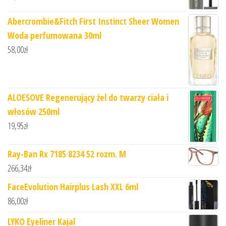
Abercrombie&Fitch First Instinct Sheer Women
Woda perfumowana 30ml
58,00
zł
ALOESOVE Regenerujący żel do twarzy ciała i
włosów 250ml
19,95
zł
Ray-Ban Rx 7185 8234 52 rozm. M
266,34
zł
FaceEvolution Hairplus Lash XXL 6ml
86,00
zł
LYKO Eyeliner Kajal