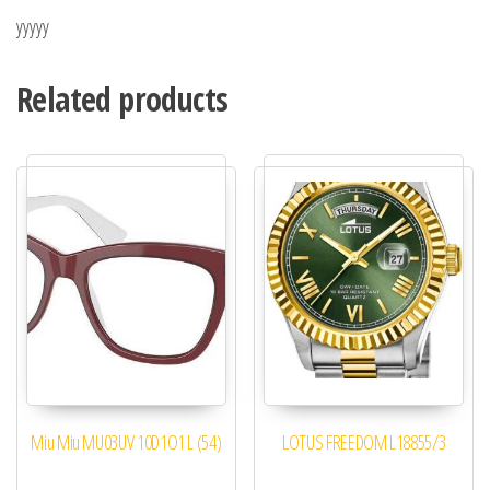
yyyyy
Related products
Miu Miu MU03UV 10D1O1 L (54)
LOTUS FREEDOM L18855/3