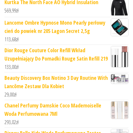
Kurtka The North Face AO Hybrid Insulation
569,99
zł
Lancome Ombre Hypnose Mono Pearly perłowy
cień do powiek nr 205 Lagon Secret 2,5g
113,68
zł
Dior Rouge Couture Color Refill Wkład
Uzupełniający Do Pomadki Rouge Satin Refill 219
133,00
zł
Beauty Discovery Box Notino 3 Day Routine With
Lancôme Zestaw Dla Kobiet
29,00
zł
Chanel Perfumy Damskie Coco Mademoiselle
Woda Perfumowana 7Ml
293,02
zł