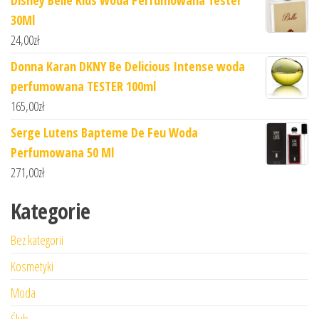
Disney Belle Kids Woda Perfumowana Tester
30Ml
24,00
zł
Donna Karan DKNY Be Delicious Intense woda
perfumowana TESTER 100ml
165,00
zł
Serge Lutens Bapteme De Feu Woda
Perfumowana 50 Ml
271,00
zł
Kategorie
Bez kategorii
Kosmetyki
Moda