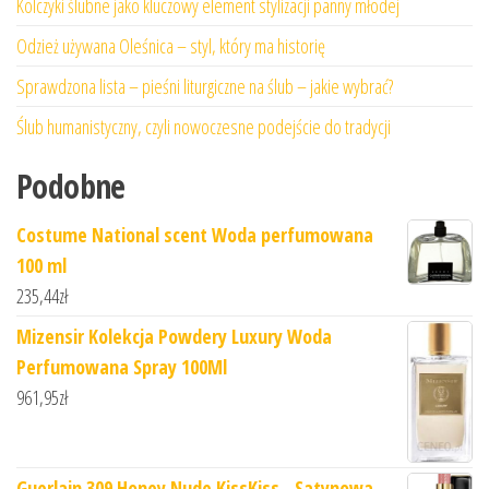
Kolczyki ślubne jako kluczowy element stylizacji panny młodej
Odzież używana Oleśnica – styl, który ma historię
Sprawdzona lista – pieśni liturgiczne na ślub – jakie wybrać?
Ślub humanistyczny, czyli nowoczesne podejście do tradycji
Podobne
Costume National scent Woda perfumowana
100 ml
235,44
zł
Mizensir Kolekcja Powdery Luxury Woda
Perfumowana Spray 100Ml
961,95
zł
Guerlain 309 Honey Nude KissKiss - Satynowa