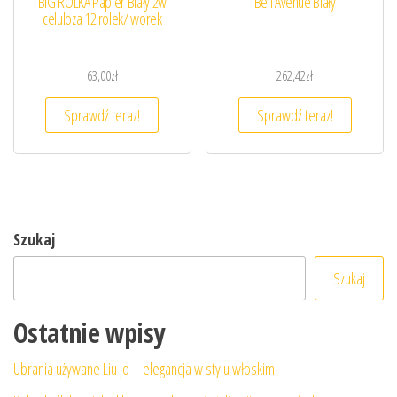
BIG ROLKA Papier Biały 2w
Bell Avenue Biały
celuloza 12 rolek/ worek
63,00
zł
262,42
zł
Sprawdź teraz!
Sprawdź teraz!
Szukaj
Szukaj
Ostatnie wpisy
Ubrania używane Liu Jo – elegancja w stylu włoskim