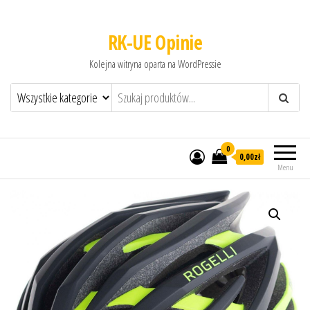
RK-UE Opinie
Kolejna witryna oparta na WordPressie
0
0,00zł
Menu