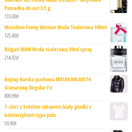
Pomadka do ust 3.5 g
133,00
zł
Moschino Funny Woman Woda Toaletowa 100ml
125,00
zł
Bulgari MAN Woda toaletowa 30ml spray
214,92
zł
Replay Kurtka puchowa M8184.000.84174
Granatowy Regular Fit
809,99
zł
T-shirt z krótkim rękawem biały gładki z
kołnierzykiem typu polo
59,90
zł