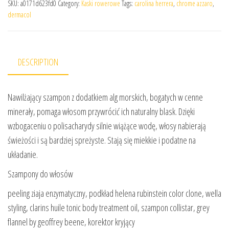
SKU:
a0171d623fd0
Category:
Kaski rowerowe
Tags:
carolina herrera
,
chrome azzaro
,
dermacol
DESCRIPTION
Nawilżający szampon z dodatkiem alg morskich, bogatych w cenne
minerały, pomaga włosom przywrócić ich naturalny blask. Dzięki
wzbogaceniu o polisacharydy silnie wiążące wodę, włosy nabierają
świeżości i są bardziej spreżyste. Stają się miekkie i podatne na
układanie.
Szampony do włosów
peeling ziaja enzymatyczny, podkład helena rubinstein color clone, wella
styling, clarins huile tonic body treatment oil, szampon collistar, grey
flannel by geoffrey beene, korektor kryjący