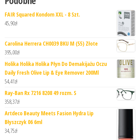
Podobne
FAIR Squared Kondom XXL - 8 Szt.
45,90
zł
Carolina Herrera CH0039 BKU M (55) Złote
395,00
zł
Holika Holika Holika Płyn Do Demakijażu Oczu
Daily Fresh Olive Lip & Eye Remover 200Ml
54,41
zł
Ray-Ban Rx 7216 8208 49 rozm. S
358,37
zł
Artdeco Beauty Meets Fasion Hydra Lip
Błyszczyk 06 6ml
34,75
zł