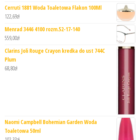
Cerruti 1881 Woda Toaletowa Flakon 100Ml
122,69
zł
Menrad 3446 4100 rozm.52-17-140
559,00
zł
Clarins Joli Rouge Crayon kredka do ust 744C
Plum
68,80
zł
Naomi Campbell Bohemian Garden Woda
Toaletowa 50ml
102,33
zł