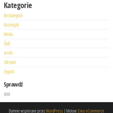
Kategorie
Bez kategorii
Kosmetyki
Moda
Ślub
uroda
Zdrowie
Zegarki
Sprawdź
zzzzz
Dumnie wspierane przez
WordPress
|
Motyw:
Envo eCommerce