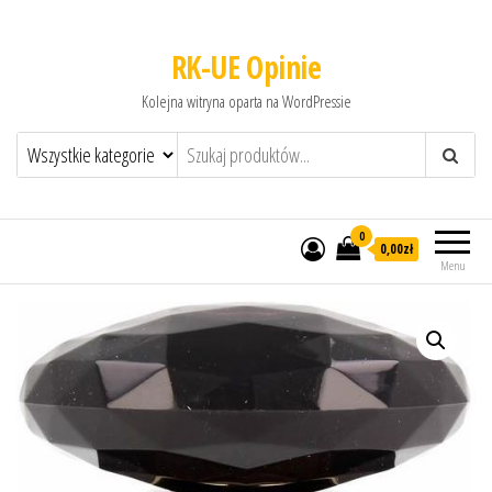
RK-UE Opinie
Kolejna witryna oparta na WordPressie
0
0,00zł
Menu