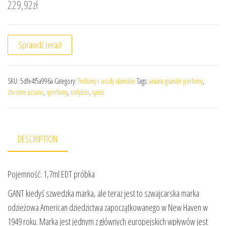
229,92
zł
Sprawdź teraz!
SKU:
5dfe4f5a996a
Category:
Perfumy i wody damskie
Tags:
ariana grande perfumy
,
chrome azzaro
,
iperfumy
,
onlybio
,
syoss
DESCRIPTION
Pojemność: 1,7ml EDT próbka
GANT kiedyś szwedzka marka, ale teraz jest to szwajcarska marka
odzieżowa American dziedzictwa zapoczątkowanego w New Haven w
1949 roku. Marka jest jednym z głównych europejskich wpływów jest