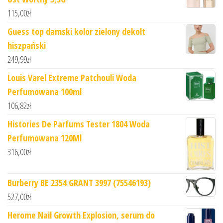
115,00
zł
Guess top damski kolor zielony dekolt
hiszpański
249,99
zł
Louis Varel Extreme Patchouli Woda
Perfumowana 100ml
106,82
zł
Histories De Parfums Tester 1804 Woda
Perfumowana 120Ml
316,00
zł
Burberry BE 2354 GRANT 3997 (75546193)
527,00
zł
Herome Nail Growth Explosion, serum do