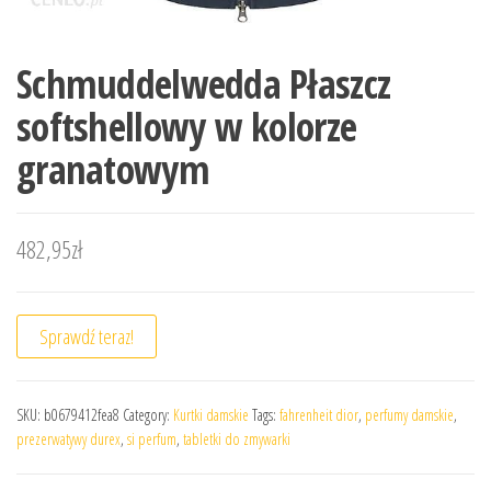
Schmuddelwedda Płaszcz
softshellowy w kolorze
granatowym
482,95
zł
Sprawdź teraz!
SKU:
b0679412fea8
Category:
Kurtki damskie
Tags:
fahrenheit dior
,
perfumy damskie
,
prezerwatywy durex
,
si perfum
,
tabletki do zmywarki