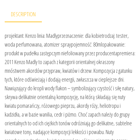
DESCRIPTION
projektant: Kenzo linia: Madlyprzeznaczenie: dla kobietrodzaj: tester,
woda perfumowana, atomizer spraypojemność: 80mlopakowanie:
produkt w pudełku zastępczym niefoliowany przez producentapremiera:
2011 Kenzo Madly to zapach z kategorii orientalnej okraszony
mnóstwem akordów przypraw, kwiatów i drzew. Kompozycja z gatunku
tych, które odświeżają i dodają energii, zwłaszcza w cieplejsze dni.
Nawiązujący do kropli wody flakon – symbolizujący czystość i siłę natury,
skrywa delikatnie orientalną kompozycję, na którą składają się nuty
kwiatu pomarańczy, różowego pieprzu, akordy róży, heliotropu i
kadzidła, a w bazie wanilia, cedr i piżmo. Choć zapach należy do grupy
orientalnych to od ich ciężkich tonów odróżniają go delikatne, subtelne
kwiatowe tony, nadające kompozycji lekkości i powabu. Nuty