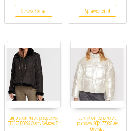
Sprawdź teraz!
Sprawdź teraz!
Liu Jo Sport Kurtka przejściowa
Calvin Klein Jeans Kurtka
TF2172 E0696 Czarny Relaxed Fit
puchowa J20J217708 Biały
Oversize