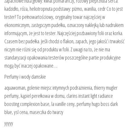
zapachowe:nuta głowy: kwiat pomarańczy, różowy pieprznuta serca:
kadzidło, róża, heliotropnuta podstawy: piżmo, wanilia, cedr Co to jest
tester? To pełnowartościowy, oryginalny towar najczęściej w
ekonomicznym, zastępczym pudełku, oznaczony naklejką lub nadrukiem
informującym, że jest to tester. Najczęściej pozbawiony folii oraz korka.
Czasem bez pudełka. Jeśli chodzi o flakon, zapach, jego jakość i trwałość
niczym nie różni się od produktu w folii. Z uwagi na to, że nie ma
standaryzacji opakowania testerów poszczególne partie produkcyjne
mogą być inaczej opakowane….
Perfumy i wody damskie
aquawoman, golenie miejsc intymnych podrażnienia, thierry mugler
perfumy, kąpiel perełkowa w domu, clarins instant light radiance
boosting complexion base, la vanille ceny, perfumy hugo boss dark
blue, ysl cena, maseczka do twarzy
yyyyy