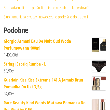
Sprawdzona lista – pieśni liturgiczne na ślub – jakie wybrać?
Ślub humanistyczny, czyli nowoczesne podejście do tradycji
Podobne
Giorgio Armani Eau De Nuit Oud Woda
Perfumowana 100ml
1 499,00
zł
Stringi Esotiq Rumba - L
59,90
zł
Guerlain Kiss Kiss Extreme 141 A Jamais Brun
Pomadka Do Ust 3,5g
94,00
zł
Rare Beauty Kind Words Matowa Pomadka Do
Ust Worthy 3,5G