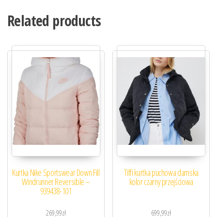
Related products
Kurtka Nike Sportswear Down Fill
Tiffi kurtka puchowa damska
Windrunner Reversible –
kolor czarny przejściowa
939438-101
269,99
zł
699,99
zł