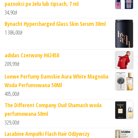
paznokci po żelu lub tipsach, 7 ml
34,90
zł
Bynacht Hypercharged Glass Skin Serum 30ml
1 386,00
zł
adidas Czerwony H62458
209,99
zł
Loewe Perfumy Damskie Aura White Magnolia
Woda Perfumowana 50Ml
405,00
zł
The Different Company Oud Shamash woda
perfumowana 50ml
329,00
zł
Lacabine Ampułki Flash Hair Odżywczy