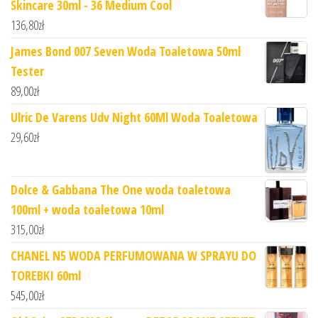
Skincare 30ml - 36 Medium Cool
136,80
zł
James Bond 007 Seven Woda Toaletowa 50ml
Tester
89,00
zł
Ulric De Varens Udv Night 60Ml Woda Toaletowa
29,60
zł
Dolce & Gabbana The One woda toaletowa
100ml + woda toaletowa 10ml
315,00
zł
CHANEL N5 WODA PERFUMOWANA W SPRAYU DO
TOREBKI 60ml
545,00
zł