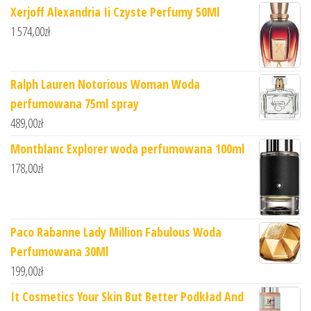
Xerjoff Alexandria Ii Czyste Perfumy 50Ml
1 574,00
zł
Ralph Lauren Notorious Woman Woda
perfumowana 75ml spray
489,00
zł
Montblanc Explorer woda perfumowana 100ml
178,00
zł
Paco Rabanne Lady Million Fabulous Woda
Perfumowana 30Ml
199,00
zł
It Cosmetics Your Skin But Better Podkład And