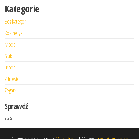
Kategorie
Bez kategorii
Kosmetyki
Moda
Ślub
uroda
Zdrowie
Zegarki
Sprawdź
zzzzz
Dumnie wspierane przez
WordPress
|
Motyw:
Envo eCommerce