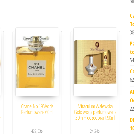
38
C
T
38
P
t
54
C
62
A
O
Chanel No 19 Woda
Miraculum Walewska
22
Perfumowana 60ml
Gold woda perfumowana
r
30ml + dezodorant 90ml
D
1
422,03
zł
24,24
zł