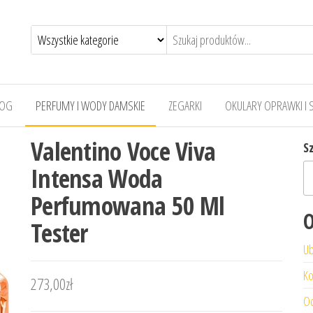
LOG
PERFUMY I WODY DAMSKIE
ZEGARKI
OKULARY OPRAWKI I 
Valentino Voce Viva
S
Intensa Woda
Perfumowana 50 Ml
O
Tester
Ub
Ko
273,00
zł
Od