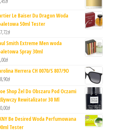
,45
zł
artier Le Baiser Du Dragon Woda
oaletowa 50ml Tester
7,72
zł
aul Smith Extreme Men woda
oaletowa Spray 30ml
,00
zł
arolina Herrera CH 0070/S 807/9O
8,90
zł
loe Shop Żel Do Obszaru Pod Oczami
dżywczy Rewitalizator 30 Ml
0,00
zł
KNY Be Desired Woda Perfumowana
00ml Tester