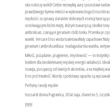
oka roztoczy wokół Ciebie niezwykłą aurę i pozostawi nadzw
prawdziwego hymnu miłości w wykonaniu boga Erosa.Verace 
męskości za sprawą starannie dobranych esencji tworzących
orzeźwiającymi liśćmi mięty, którym towarzyszą słodkie tony 
ambroksan, czarujące geranium i bób tonka. Przenika je czy
wanilii. Versace Eros woda toaletowaNuty zapachowe:Nuty gł
geranium i ambroksanBaza: madagaskarska wanilia, wetyweri
Miłość, pożądanie, pragnienie, zmysłowość — to instynkty i
hołdem dla nieokiełznanej męskiej energii i witalności. Id
rozwija, począwszy od świeżych akcentów, a na miękkiej wa
Eros jest trwałość. Akordy z podstawy zapachu są wyczuwal
Perfumy i wody męskie
trussardi donna fragrantica, 30 lat ziaja, chanel no 5, szczot
yyyyy