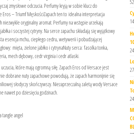
52
yczaj zmysłowe odczucia. Perfumy kryją w sobie klucz do
C
Eros – Triumf MęskościZapach ten to idealna interpretacja
14
 niezwykle oryginalny aromat. Perfumy na wstępie urzekają
jabłka i soczystej cytryny. Na serce zapachu składają się wyjątkowy
H
sta esencja mchu, ciepłego cedru, wetywerii i pobudzającej
1
owy: mięta, zielone jabłko i cytrynaNuty serca: fasolka tonka,
24
a, mech dębowy, cedr virginia i cedr atlaski.
L
 uczucia, które mają ogromną siłę. Zapach Eros od Versace jest
27
ealnie dobrane nuty zapachowe powodują, że zapach harmonijnie się
N
niliowej słodyczy skończywszy. Niezaprzeczalną zaletą wody Versace
T
ne nawet po dziesięciu godzinach.
24
M
ka tangle angel
C
B