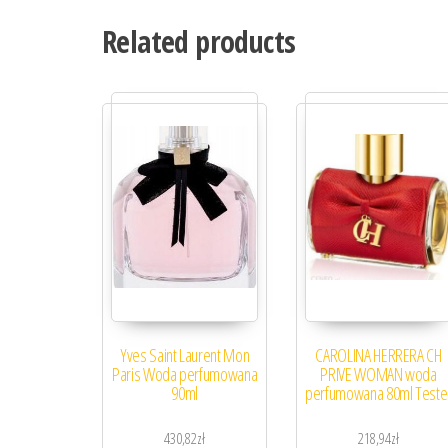
Related products
Yves Saint Laurent Mon
CAROLINA HERRERA CH
Paris Woda perfumowana
PRIVE WOMAN woda
90ml
perfumowana 80ml Teste
430,82
zł
218,94
zł