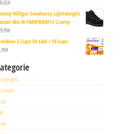
8,65
zł
ommy Hilfiger Sneakersy Lightweight
unner Mix Hi FM0FM04313 Czarny
9,99
zł
emibion 2 Ciąża 56 tabl + 56 kaps
,99
zł
ategorie
z kategorii
smetyki
oda
ub
oda