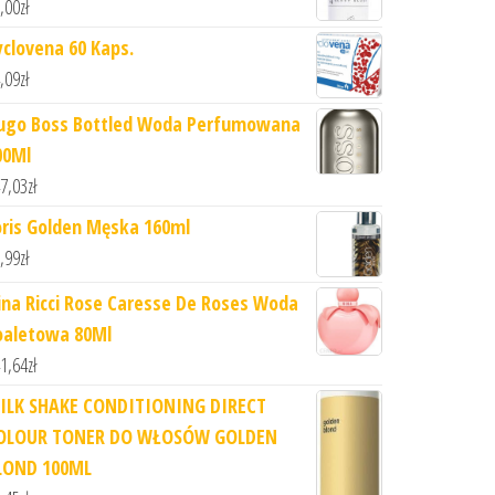
,00
zł
yclovena 60 Kaps.
,09
zł
ugo Boss Bottled Woda Perfumowana
00Ml
7,03
zł
oris Golden Męska 160ml
,99
zł
ina Ricci Rose Caresse De Roses Woda
oaletowa 80Ml
1,64
zł
ILK SHAKE CONDITIONING DIRECT
OLOUR TONER DO WŁOSÓW GOLDEN
LOND 100ML