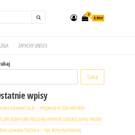
0
0,00zł
SZKŁA
ZAPACHY UNISEX
zukaj
Szukaj
statnie wpisy
rania używane Liu Jo – elegancja w stylu włoskim
lczyki ślubne jako kluczowy element stylizacji panny młodej
zież używana Oleśnica – styl, który ma historię