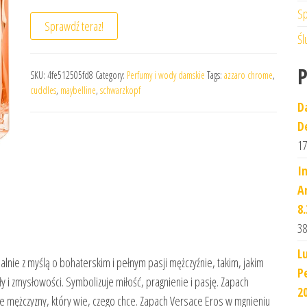
Sp
Sprawdź teraz!
Śl
SKU:
4fe512505fd8
Category:
Perfumy i wody damskie
Tags:
azzaro chrome
,
cuddles
,
maybelline
,
schwarzkopf
D
D
17
I
A
8.
38
L
nie z myślą o bohaterskim i pełnym pasji mężczyźnie, takim, jakim
P
y i zmysłowości. Symbolizuje miłość, pragnienie i pasję. Zapach
2
ie mężczyzny, który wie, czego chce. Zapach Versace Eros w mgnieniu