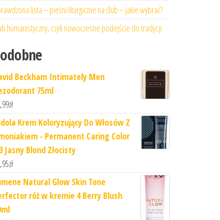
rawdzona lista – pieśni liturgiczne na ślub – jakie wybrać?
ub humanistyczny, czyli nowoczesne podejście do tradycji
Podobne
avid Beckham Intimately Men
ezodorant 75ml
,99
zł
ndola Krem Koloryzujący Do Włosów Z
moniakiem - Permanent Caring Color
3 Jasny Blond Złocisty
,95
zł
umene Natural Glow Skin Tone
erfector róż w kremie 4 Berry Blush
0ml