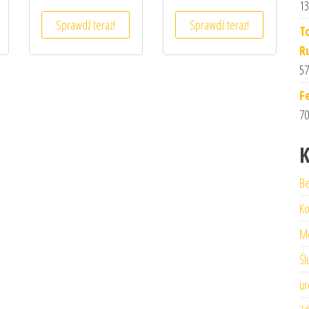
13
Sprawdź teraz!
Sprawdź teraz!
T
R
57
F
70
K
Be
Ko
M
Śl
ur