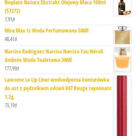
Bioplant Natura Ekstrakt Olejowy Maca 100ml
(57272)
7,91
zł
Mira Max Is Woda Perfumowana 50Ml
48,41
zł
Narciso Rodriguez Narciso Narciso Eau Néroli
Ambrée Woda Toaletowa 30Ml
177,99
zł
Lancome Le Lip Liner wodoodporna konturówka
do ust z pędzelkiem odcień 047 Rouge rayonnant
1,2g
73,19
zł