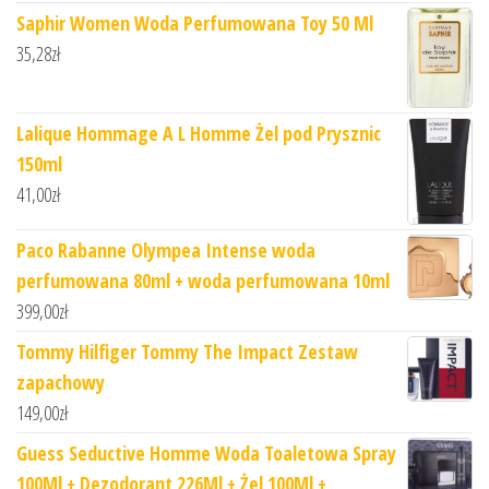
Saphir Women Woda Perfumowana Toy 50 Ml
35,28
zł
Lalique Hommage A L Homme Żel pod Prysznic
150ml
41,00
zł
Paco Rabanne Olympea Intense woda
perfumowana 80ml + woda perfumowana 10ml
399,00
zł
Tommy Hilfiger Tommy The Impact Zestaw
zapachowy
149,00
zł
Guess Seductive Homme Woda Toaletowa Spray
100Ml + Dezodorant 226Ml + Żel 100Ml +