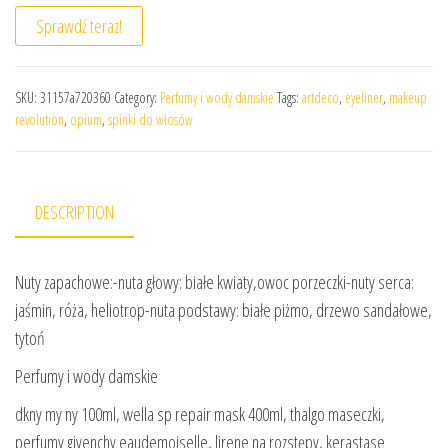
Sprawdź teraz!
SKU:
31157a720360
Category:
Perfumy i wody damskie
Tags:
artdeco
,
eyeliner
,
makeup
revolution
,
opium
,
spinki do włosów
DESCRIPTION
Nuty zapachowe:-nuta głowy: białe kwiaty,owoc porzeczki-nuty serca:
jaśmin, róża, heliotrop-nuta podstawy: białe piżmo, drzewo sandałowe,
tytoń
Perfumy i wody damskie
dkny my ny 100ml, wella sp repair mask 400ml, thalgo maseczki,
perfumy givenchy eaudemoiselle, lirene na rozstępy, kerastase