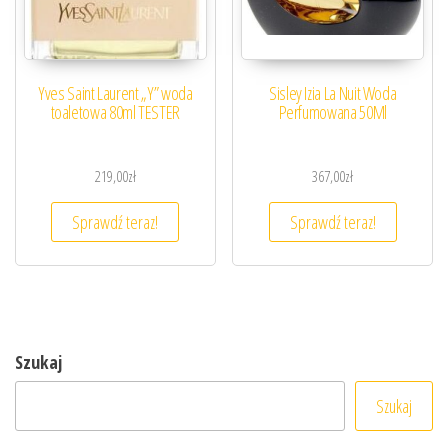
Yves Saint Laurent „Y” woda
Sisley Izia La Nuit Woda
toaletowa 80ml TESTER
Perfumowana 50Ml
219,00
zł
367,00
zł
Sprawdź teraz!
Sprawdź teraz!
Szukaj
Szukaj