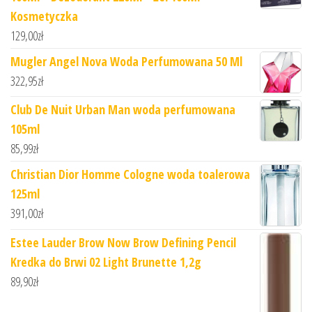
Kosmetyczka
129,00
zł
Mugler Angel Nova Woda Perfumowana 50 Ml
322,95
zł
Club De Nuit Urban Man woda perfumowana
105ml
85,99
zł
Christian Dior Homme Cologne woda toalerowa
125ml
391,00
zł
Estee Lauder Brow Now Brow Defining Pencil
Kredka do Brwi 02 Light Brunette 1,2g
89,90
zł